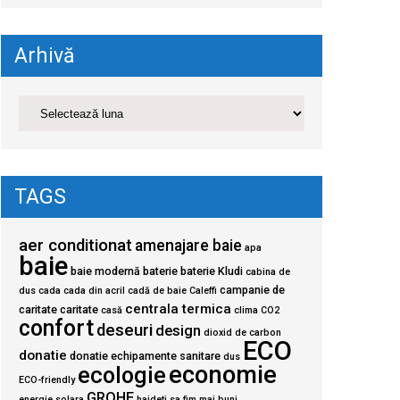
Arhivă
TAGS
aer conditionat
amenajare baie
apa
baie
baie modernă
baterie
baterie Kludi
cabina de
campanie de
dus
cada
cada din acril
cadă de baie
Caleffi
centrala termica
caritate
caritate
casă
clima
CO2
confort
deseuri
design
dioxid de carbon
ECO
donatie
donatie echipamente sanitare
dus
economie
ecologie
ECO-friendly
GROHE
energie solara
haideti sa fim mai buni