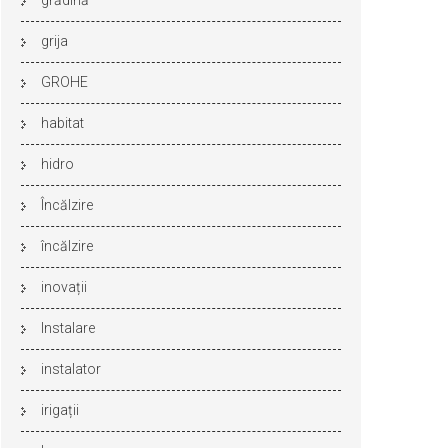
grădină
grija
GROHE
habitat
hidro
Încălzire
încălzire
inovații
Instalare
instalator
irigații