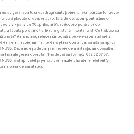
 ne asigurăm că tu și cei dragi sunteți bine iar cumpărăturile făcute
tal sunt plăcute și convenabile. Iată de ce, avem pentru tine o
specială - până pe 30 aprilie, ai 5% reducere pentru orice
ură făcută pe online* și livrare gratuită în toată țara! Ce trebuie să
ntru asta? #staiacasă, relaxează-te, intră pe www.romstal.md și
t de ce ai nevoie, iar înainte de a plasa comanda, nu uita să aplici
INUS5. Dacă nu ești decis și ai nevoie de asistență, un consultant
ă să faci alegerea corectă! N-ai decât să formezi 062 02 57 57,
INUS5 fiind aplicabil și pentru comenzile plasate la telefon! Și
că ne pasă de sănătatea...