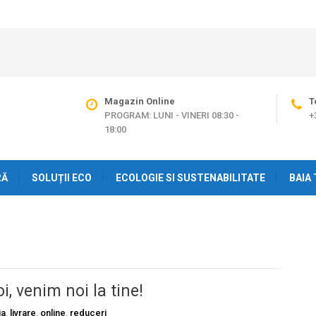
Magazin Online
T
PROGRAM: LUNI - VINERI 08:30 -
+
18:00
RĂ
SOLUȚII ECO
ECOLOGIE SI SUSTENABILITATE
BAIA 
oi, venim noi la tine!
ja
,
livrare
,
online
,
reduceri