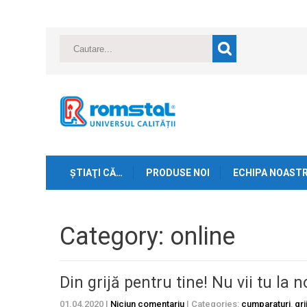
ŞTIAŢI CĂ…
PRODUSE NOI
ECHIPA NOAST
Category: online
Din grijă pentru tine! Nu vii tu la n
01.04.2020
|
Niciun comentariu
| Categories:
cumparaturi
,
gri