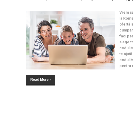
Vrem să
la Roms
ofertă 
cumpărăt
faci pe
alege to
codul M
te ajut
codul M
pentru 
Read More ›