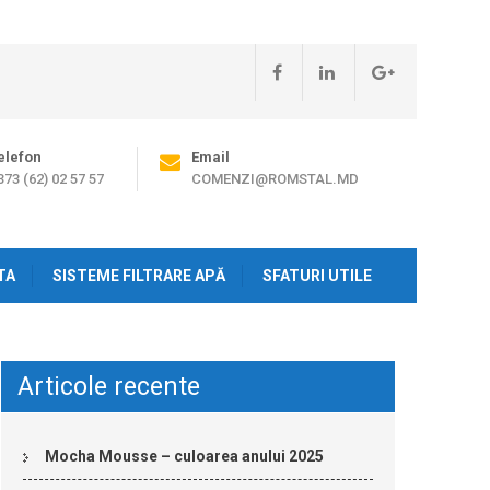
elefon
Email
373 (62) 02 57 57
COMENZI@ROMSTAL.MD
TA
SISTEME FILTRARE APĂ
SFATURI UTILE
Articole recente
Mocha Mousse – culoarea anului 2025