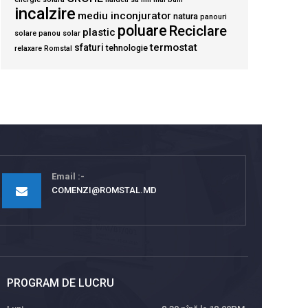
incalzire
mediu inconjurator
natura
panouri
poluare
Reciclare
plastic
solare
panou solar
termostat
sfaturi
tehnologie
relaxare
Romstal
Email
COMENZI@ROMSTAL.MD
PROGRAM DE LUCRU