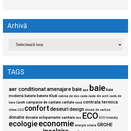
Arhivă
TAGS
baie
aer conditionat
amenajare baie
baie
apa
modernă
baterie
baterie Kludi
cabina de dus
cada
cada din acril
cadă de
centrala termica
campanie de caritate
caritate
baie
Caleffi
casă
confort
deseuri
design
clima
CO2
dioxid de carbon
ECO
donatie
donatie echipamente sanitare
dus
ECO-friendly
economie
ecologie
GROHE
energie solara