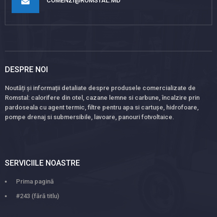
COMENZI@ROMSTAL.MD
DESPRE NOI
Noutăți și informații detaliate despre produsele comercializate de
Romstal: calorifere din otel, cazane lemne si carbune, încalzire prin
pardoseala cu agent termic, filtre pentru apa si cartușe, hidrofoare,
pompe drenaj si submersibile, lavoare, panouri fotvoltaice.
SERVICIILE NOASTRE
Prima pagină
#243 (fără titlu)