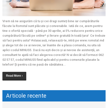
Vrem să ne asigurăm că tu și cei dragi sunteți bine iar cumpărăturile
făcute la Romstal sunt plăcute și convenabile. Iată de ce, avem pentru
tine o ofertă specială - până pe 30 aprilie, ai 5% reducere pentru orice
cumpărătură făcută pe online* și livrare gratuită în toată țara! Ce trebuie
să faci pentru asta? #staiacasă, relaxează-te, intră pe www.romstal.md
și alege tot de ce ai nevoie, iar înainte de a plasa comanda, nu uita să
aplici codul MINUS5. Dacă nu ești decis și ai nevoie de asistență, un
consultant te ajută să faci alegerea corectă! N-ai decât să formezi 062
02 57 57, codul MINUS5 fiind aplicabil și pentru comenzile plasate la
telefon! Și pentru că ne pasă de sănătatea...
Read More ›
Articole recente