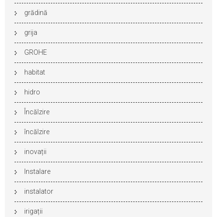
grădină
grija
GROHE
habitat
hidro
Încălzire
încălzire
inovații
Instalare
instalator
irigații