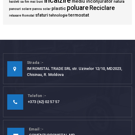
incalzire
mediu inconjurator
natura
haideti sa fim mai buni
poluare
Reciclare
plastic
panouri solare
panou solar
termostat
sfaturi
tehnologie
relaxare
Romstal
Strada
IM ROMSTAL TRADE SRL str. Uzinelor 12/10, MD2023,
Chisinau, R. Moldova
Telefon
+373 (62) 02 57 57
Email