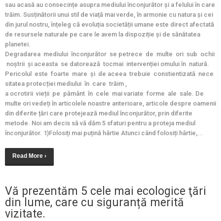
sau acasă au consecințe asupra mediului înconjurător și a felului în care
trăim. Susținătorii unui stil de viață mai verde, în armonie cu natura și cei
din jurul nostru, înțeleg că evoluția societății umane este direct afectată
de resursele naturale pe care le avem la dispoziție și de sănătatea
planetei.
Degradarea mediului înconjurător se petrece de multe ori sub ochii
noștrii și aceasta se datorează tocmai intervenției omului în natură.
Pericolul este foarte mare și de aceea trebuie constientizată nece
sitatea protecției mediului în care trăim ,
a ocrotirii vieții pe pământ în cele mai variate forme ale sale. De
multe ori vedeți în articolele noastre anterioare, articole despre oamenii
din diferite țări care protejează mediul înconjurător, prin diferite
metode. Noi am decis să vă dăm 5 sfaturi pentru a proteja mediul
înconjurător. 1)Folosiți mai puțină hârtie Atunci când folosiți hârtie,...
Read More ›
Vă prezentăm 5 cele mai ecologice ţări
din lume, care cu siguranță merită
vizitate.