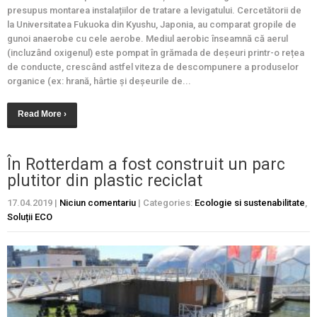
presupus montarea instalațiilor de tratare a levigatului. Cercetătorii de
la Universitatea Fukuoka din Kyushu, Japonia, au comparat gropile de
gunoi anaerobe cu cele aerobe. Mediul aerobic înseamnă că aerul
(incluzând oxigenul) este pompat în grămada de deșeuri printr-o rețea
de conducte, crescând astfel viteza de descompunere a produselor
organice (ex: hrană, hârtie și deșeurile de...
Read More ›
În Rotterdam a fost construit un parc
plutitor din plastic reciclat
17.04.2019
|
Niciun comentariu
| Categories:
Ecologie si sustenabilitate
,
Soluții ECO