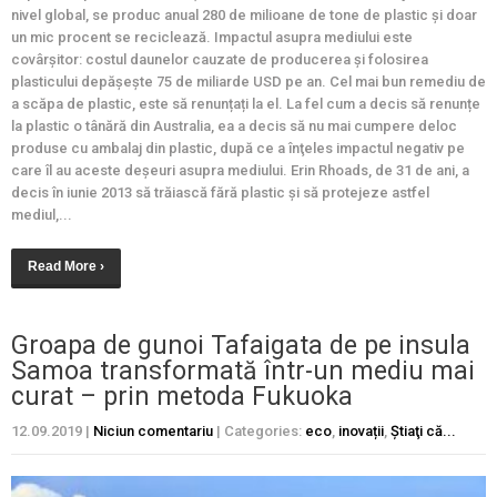
nivel global, se produc anual 280 de milioane de tone de plastic și doar
un mic procent se reciclează. Impactul asupra mediului este
covârșitor: costul daunelor cauzate de producerea și folosirea
plasticului depășește 75 de miliarde USD pe an. Cel mai bun remediu de
a scăpa de plastic, este să renunțați la el. La fel cum a decis să renunțe
la plastic o tânără din Australia, ea a decis să nu mai cumpere deloc
produse cu ambalaj din plastic, după ce a înţeles impactul negativ pe
care îl au aceste deşeuri asupra mediului. Erin Rhoads, de 31 de ani, a
decis în iunie 2013 să trăiască fără plastic şi să protejeze astfel
mediul,...
Read More ›
Groapa de gunoi Tafaigata de pe insula
Samoa transformată într-un mediu mai
curat – prin metoda Fukuoka
12.09.2019
|
Niciun comentariu
| Categories:
eco
,
inovații
,
Ştiaţi că...