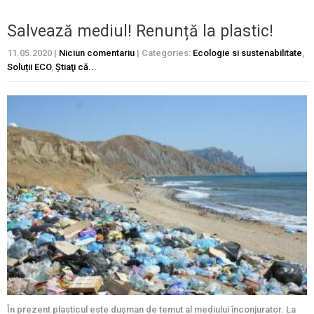
Salvează mediul! Renunță la plastic!
11.05.2020
|
Niciun comentariu
| Categories:
Ecologie si sustenabilitate
,
Soluții ECO
,
Ştiaţi că...
În prezent plasticul este dușman de temut al mediului înconjurator. La