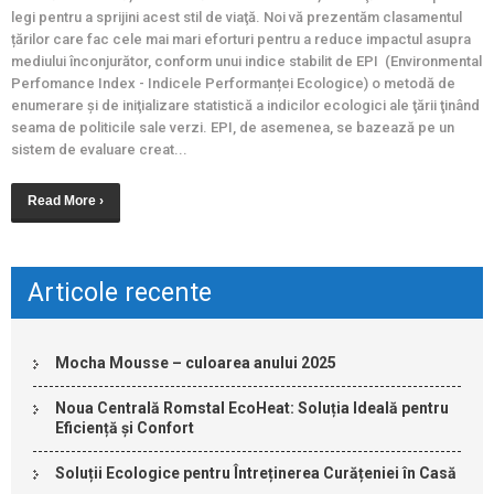
legi pentru a sprijini acest stil de viaţă. Noi vă prezentăm clasamentul
țărilor care fac cele mai mari eforturi pentru a reduce impactul asupra
mediului înconjurător, conform unui indice stabilit de EPI (Environmental
Perfomance Index - Indicele Performanței Ecologice) o metodă de
enumerare şi de iniţializare statistică a indicilor ecologici ale ţării ţinând
seama de politicile sale verzi. EPI, de asemenea, se bazează pe un
sistem de evaluare creat...
Read More ›
Articole recente
Mocha Mousse – culoarea anului 2025
Noua Centrală Romstal EcoHeat: Soluția Ideală pentru
Eficiență și Confort
Soluții Ecologice pentru Întreținerea Curățeniei în Casă