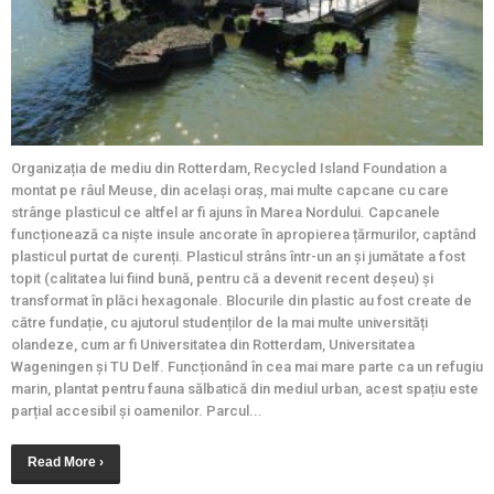
Organizația de mediu din Rotterdam, Recycled Island Foundation a
montat pe râul Meuse, din același oraș, mai multe capcane cu care
strânge plasticul ce altfel ar fi ajuns în Marea Nordului. Capcanele
funcționează ca niște insule ancorate în apropierea țărmurilor, captând
plasticul purtat de curenți. Plasticul strâns într-un an și jumătate a fost
topit (calitatea lui fiind bună, pentru că a devenit recent deșeu) și
transformat în plăci hexagonale. Blocurile din plastic au fost create de
către fundație, cu ajutorul studenților de la mai multe universități
olandeze, cum ar fi Universitatea din Rotterdam, Universitatea
Wageningen și TU Delf. Funcționând în cea mai mare parte ca un refugiu
marin, plantat pentru fauna sălbatică din mediul urban, acest spațiu este
parțial accesibil și oamenilor. Parcul...
Read More ›