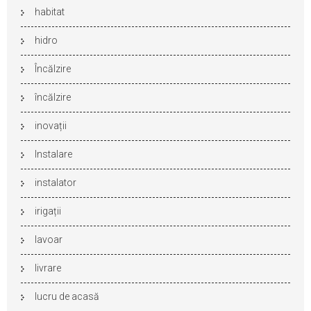
habitat
hidro
Încălzire
încălzire
inovații
Instalare
instalator
irigații
lavoar
livrare
lucru de acasă