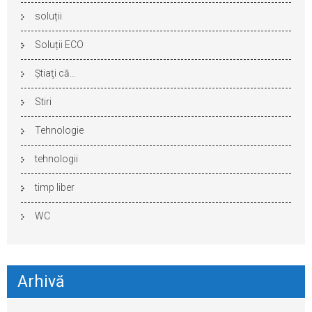
soluții
Soluții ECO
Ştiaţi că…
Stiri
Tehnologie
tehnologii
timp liber
WC
Arhivă