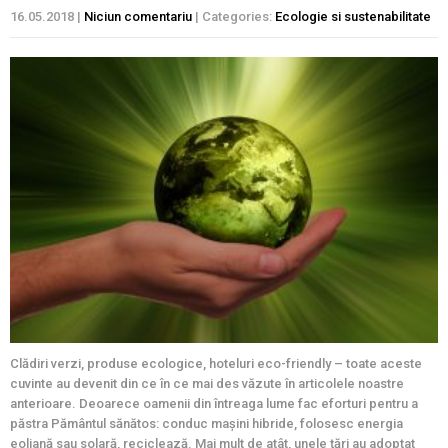
16.05.2018
|
Niciun comentariu
| Categories:
Ecologie si sustenabilitate
Clădiri verzi, produse ecologice, hoteluri eco-friendly – toate aceste
cuvinte au devenit din ce în ce mai des văzute în articolele noastre
anterioare. Deoarece oamenii din întreaga lume fac eforturi pentru a
păstra Pământul sănătos: conduc maşini hibride, folosesc energia
eoliană sau solară, reciclează. Mai mult de atât, unele ţări au adoptat