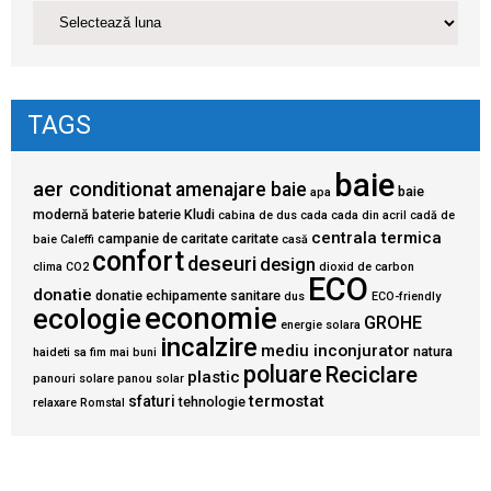
TAGS
baie
aer conditionat
amenajare baie
baie
apa
modernă
baterie
baterie Kludi
cabina de dus
cada
cada din acril
cadă de
centrala termica
campanie de caritate
caritate
baie
Caleffi
casă
confort
deseuri
design
clima
CO2
dioxid de carbon
ECO
donatie
donatie echipamente sanitare
dus
ECO-friendly
economie
ecologie
GROHE
energie solara
incalzire
mediu inconjurator
natura
haideti sa fim mai buni
poluare
Reciclare
plastic
panouri solare
panou solar
termostat
sfaturi
tehnologie
relaxare
Romstal