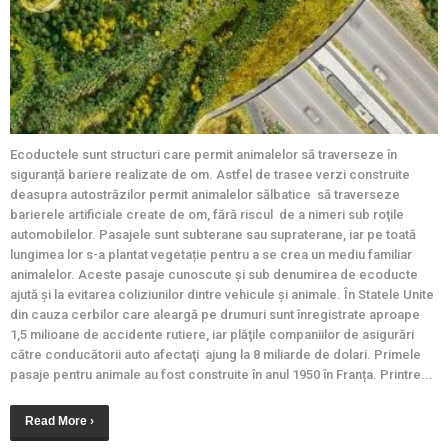
Ecoductele sunt structuri care permit animalelor să traverseze în
siguranță bariere realizate de om. Astfel de trasee verzi construite
deasupra autostrăzilor permit animalelor sălbatice să traverseze
barierele artificiale create de om, fără riscul de a nimeri sub roţile
automobilelor. Pasajele sunt subterane sau supraterane, iar pe toată
lungimea lor s-a plantat vegetație pentru a se crea un mediu familiar
animalelor. Aceste pasaje cunoscute și sub denumirea de ecoducte
ajută și la evitarea coliziunilor dintre vehicule și animale. În Statele Unite
din cauza cerbilor care aleargă pe drumuri sunt înregistrate aproape
1,5 milioane de accidente rutiere, iar plăţile companiilor de asigurări
către conducătorii auto afectaţi ajung la 8 miliarde de dolari. Primele
pasaje pentru animale au fost construite în anul 1950 în Franța. Printre...
Read More ›