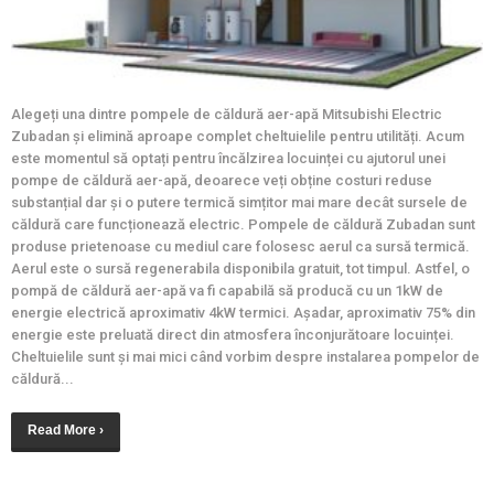
Alegeți una dintre pompele de căldură aer-apă Mitsubishi Electric
Zubadan și elimină aproape complet cheltuielile pentru utilități. Acum
este momentul să optați pentru încălzirea locuinței cu ajutorul unei
pompe de căldură aer-apă, deoarece veți obține costuri reduse
substanțial dar și o putere termică simțitor mai mare decât sursele de
căldură care funcționează electric. Pompele de căldură Zubadan sunt
produse prietenoase cu mediul care folosesc aerul ca sursă termică.
Aerul este o sursă regenerabila disponibila gratuit, tot timpul. Astfel, o
pompă de căldură aer-apă va fi capabilă să producă cu un 1kW de
energie electrică aproximativ 4kW termici. Așadar, aproximativ 75% din
energie este preluată direct din atmosfera înconjurătoare locuinței.
Cheltuielile sunt și mai mici când vorbim despre instalarea pompelor de
căldură...
Read More ›