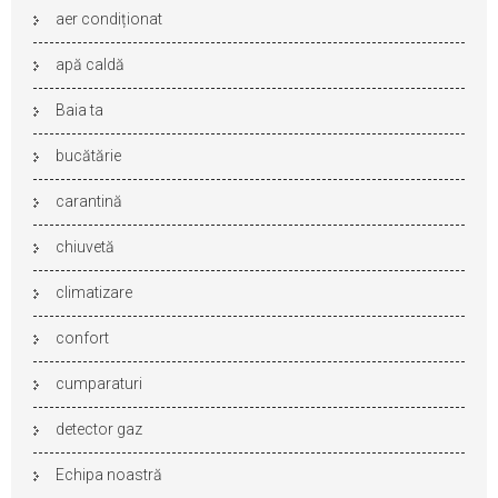
aer condiționat
apă caldă
Baia ta
bucătărie
carantină
chiuvetă
climatizare
confort
cumparaturi
detector gaz
Echipa noastră