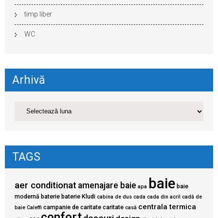
timp liber
WC
Arhivă
TAGS
baie
aer conditionat
amenajare baie
baie
apa
modernă
baterie
baterie Kludi
cabina de dus
cada
cada din acril
cadă de
centrala termica
campanie de caritate
caritate
baie
Caleffi
casă
confort