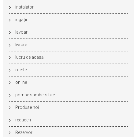
instalator
irigații
lavoar
livrare
lucru de acasă
oferte
online
pompe sumbersibile
Produse noi
reduceri
Rezervor