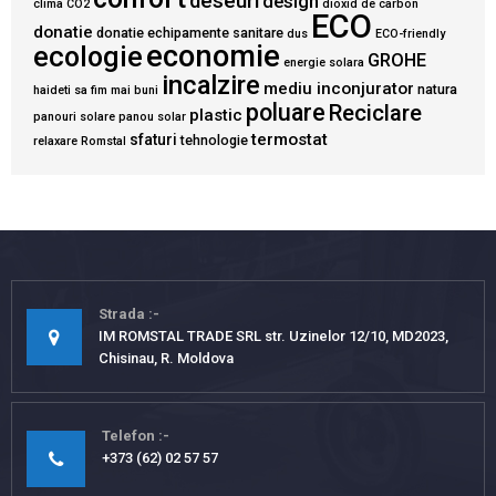
deseuri
design
clima
CO2
dioxid de carbon
ECO
donatie
donatie echipamente sanitare
dus
ECO-friendly
economie
ecologie
GROHE
energie solara
incalzire
mediu inconjurator
natura
haideti sa fim mai buni
poluare
Reciclare
plastic
panouri solare
panou solar
termostat
sfaturi
tehnologie
relaxare
Romstal
Strada
IM ROMSTAL TRADE SRL str. Uzinelor 12/10, MD2023,
Chisinau, R. Moldova
Telefon
+373 (62) 02 57 57