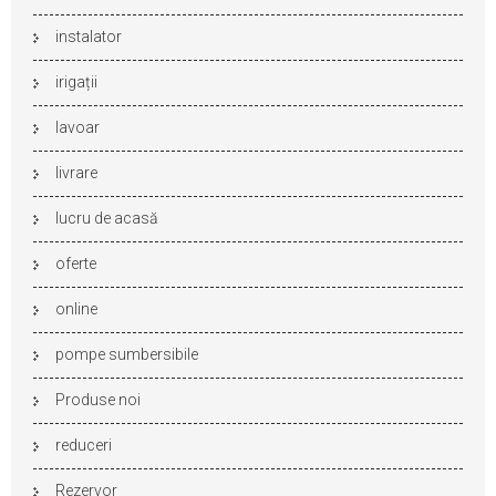
instalator
irigații
lavoar
livrare
lucru de acasă
oferte
online
pompe sumbersibile
Produse noi
reduceri
Rezervor