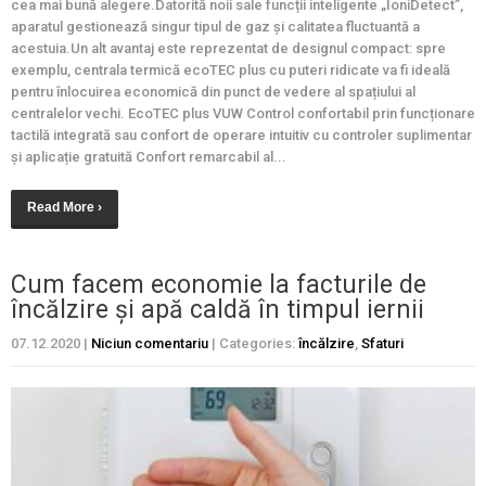
cea mai bună alegere.Datorită noii sale funcții inteligente „IoniDetect”,
aparatul gestionează singur tipul de gaz și calitatea fluctuantă a
acestuia.Un alt avantaj este reprezentat de designul compact: spre
exemplu, centrala termică ecoTEC plus cu puteri ridicate va fi ideală
pentru înlocuirea economică din punct de vedere al spațiului al
centralelor vechi. EcoTEC plus VUW Control confortabil prin funcționare
tactilă integrată sau confort de operare intuitiv cu controler suplimentar
și aplicație gratuită Confort remarcabil al...
Read More ›
Cum facem economie la facturile de
încălzire și apă caldă în timpul iernii
07.12.2020
|
Niciun comentariu
| Categories:
încălzire
,
Sfaturi