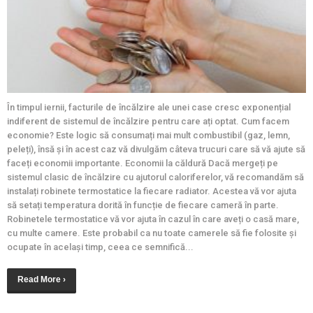
În timpul iernii, facturile de încălzire ale unei case cresc exponențial
indiferent de sistemul de încălzire pentru care ați optat. Cum facem
economie? Este logic să consumați mai mult combustibil (gaz, lemn,
peleți), însă și în acest caz vă divulgăm câteva trucuri care să vă ajute să
faceți economii importante. Economii la căldură Dacă mergeți pe
sistemul clasic de încălzire cu ajutorul caloriferelor, vă recomandăm să
instalați robinete termostatice la fiecare radiator. Acestea vă vor ajuta
să setați temperatura dorită în funcție de fiecare cameră în parte.
Robinetele termostatice vă vor ajuta în cazul în care aveți o casă mare,
cu multe camere. Este probabil ca nu toate camerele să fie folosite și
ocupate în același timp, ceea ce semnifică...
Read More ›