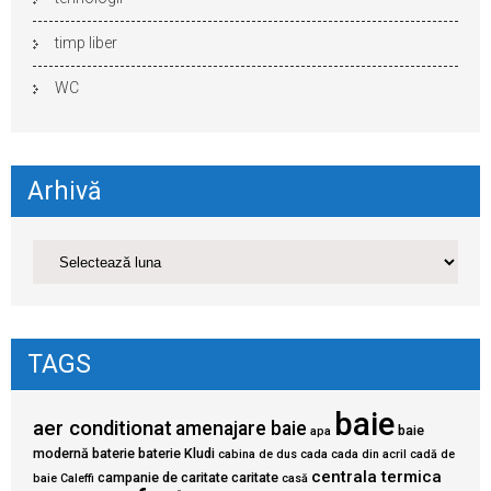
timp liber
WC
Arhivă
TAGS
baie
aer conditionat
amenajare baie
baie
apa
modernă
baterie
baterie Kludi
cabina de dus
cada
cada din acril
cadă de
centrala termica
campanie de caritate
caritate
baie
Caleffi
casă