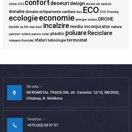
confort
deseuri
design
clima
CO2
dioxid de carbon
ECO
donatie
donatie echipamente sanitare
dus
ECO-friendly
economie
ecologie
GROHE
energie solara
incalzire
mediu inconjurator
natura
haideti sa fim mai buni
poluare
Reciclare
plastic
panouri solare
panou solar
termostat
sfaturi
tehnologie
relaxare
Romstal
Strada
IM ROMSTAL TRADE SRL str. Uzinelor 12/10, MD2023,
Chisinau, R. Moldova
Telefon
+373 (62) 02 57 57