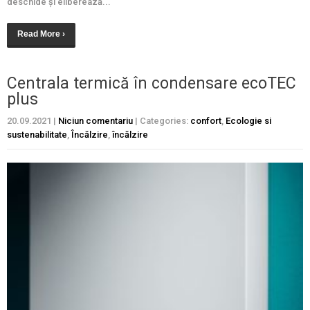
deschide și eliberează...
Read More ›
Centrala termică în condensare ecoTEC
plus
20.09.2021
|
Niciun comentariu
| Categories:
confort
,
Ecologie si
sustenabilitate
,
Încălzire
,
încălzire