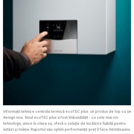
Informații tehnice centrala termică ecoTEC plus: un produs de top cu un
design nou. Noul ecoTEC plus a fost îmbunătățit - cu cele mai noi
tehnologii, unice în clasa sa, oferă o soluție de încălzire fiabilă pentru
astăzi și mâine.Raportul său optim performanță-preț îl face întotdeauna