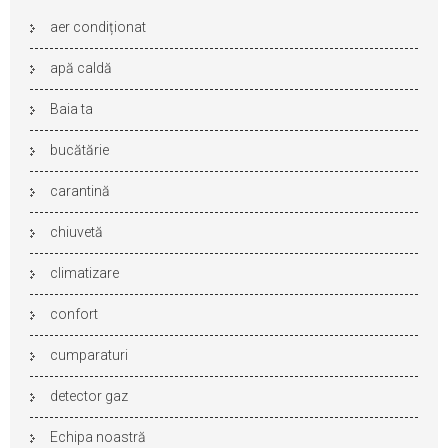
aer condiționat
apă caldă
Baia ta
bucătărie
carantină
chiuvetă
climatizare
confort
cumparaturi
detector gaz
Echipa noastră