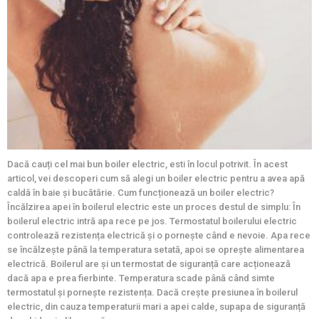
Dacă cauți cel mai bun boiler electric, esti în locul potrivit. În acest
articol, vei descoperi cum să alegi un boiler electric pentru a avea apă
caldă în baie și bucătărie. Cum funcționează un boiler electric?
Încălzirea apei în boilerul electric este un proces destul de simplu: În
boilerul electric intră apa rece pe jos. Termostatul boilerului electric
controlează rezistența electrică și o pornește când e nevoie. Apa rece
se încălzește până la temperatura setată, apoi se oprește alimentarea
electrică. Boilerul are și un termostat de siguranță care acționează
dacă apa e prea fierbinte. Temperatura scade până când simte
termostatul și pornește rezistența. Dacă crește presiunea în boilerul
electric, din cauza temperaturii mari a apei calde, supapa de siguranță