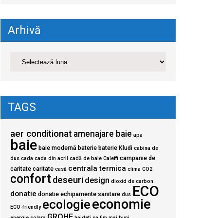
Arhivă
TAGS
aer conditionat
amenajare baie
apa
baie
baie modernă
baterie
baterie Kludi
cabina de
campanie de
dus
cada
cada din acril
cadă de baie
Caleffi
centrala termica
caritate
caritate
casă
clima
CO2
confort
deseuri
design
dioxid de carbon
ECO
donatie
donatie echipamente sanitare
dus
economie
ecologie
ECO-friendly
GROHE
energie solara
haideti sa fim mai buni