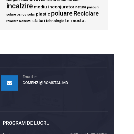
incalzire
mediu inconjurator
natura
panouri
poluare
Reciclare
plastic
solare
panou solar
termostat
sfaturi
tehnologie
relaxare
Romstal
Email
COMENZI@ROMSTAL.MD
PROGRAM DE LUCRU