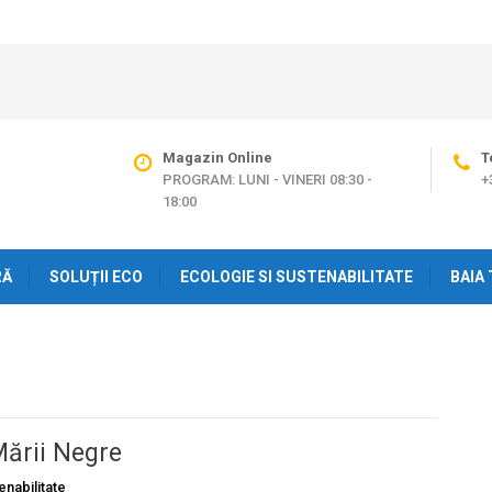
Magazin Online
T
PROGRAM: LUNI - VINERI 08:30 -
+
18:00
RĂ
SOLUȚII ECO
ECOLOGIE SI SUSTENABILITATE
BAIA 
Mării Negre
enabilitate