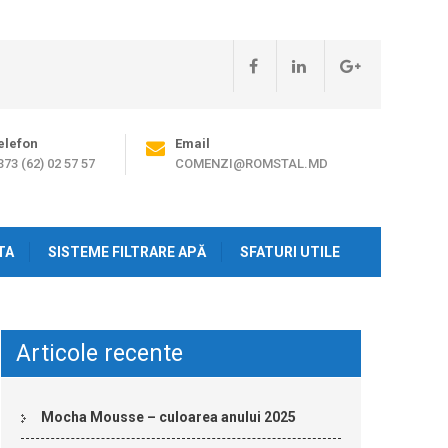
elefon
Email
373 (62) 02 57 57
COMENZI@ROMSTAL.MD
TA
SISTEME FILTRARE APĂ
SFATURI UTILE
Articole recente
Mocha Mousse – culoarea anului 2025