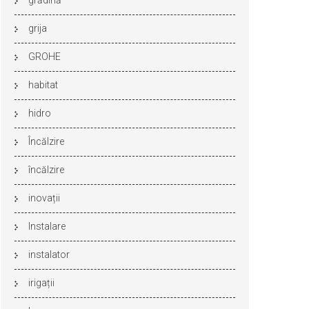
grădină
grija
GROHE
habitat
hidro
Încălzire
încălzire
inovații
Instalare
instalator
irigații