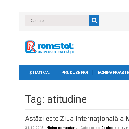
ŞTIAŢI CĂ…
PRODUSE NOI
ECHIPA NOAST
Tag: atitudine
Astăzi este Ziua Internațională a 
31.10.2015
|
Niciun comentariu
| Categories:
Ecologie si sust