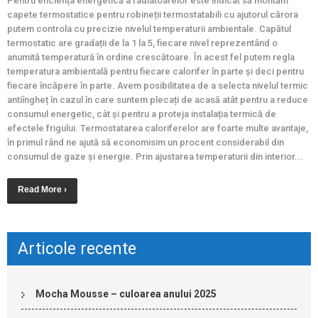
Pentru eficiența energetică a radiatoarelor este indicat să montăm
capete termostatice pentru robineții termostatabili cu ajutorul cărora
putem controla cu precizie nivelul temperaturii ambientale. Capătul
termostatic are gradații de la 1 la 5, fiecare nivel reprezentând o
anumită temperatură în ordine crescătoare. În acest fel putem regla
temperatura ambientală pentru fiecare calorifer în parte și deci pentru
fiecare încăpere în parte. Avem posibilitatea de a selecta nivelul termic
antiîngheț în cazul în care suntem plecați de acasă atât pentru a reduce
consumul energetic, cât și pentru a proteja instalația termică de
efectele frigului. Termostatarea caloriferelor are foarte multe avantaje,
în primul rând ne ajută să economisim un procent considerabil din
consumul de gaze și energie. Prin ajustarea temperaturii din interior...
Read More ›
Articole recente
Mocha Mousse – culoarea anului 2025