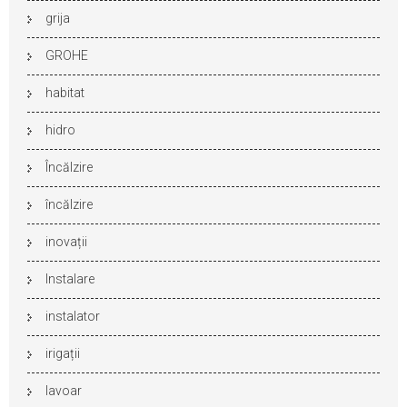
grija
GROHE
habitat
hidro
Încălzire
încălzire
inovații
Instalare
instalator
irigații
lavoar