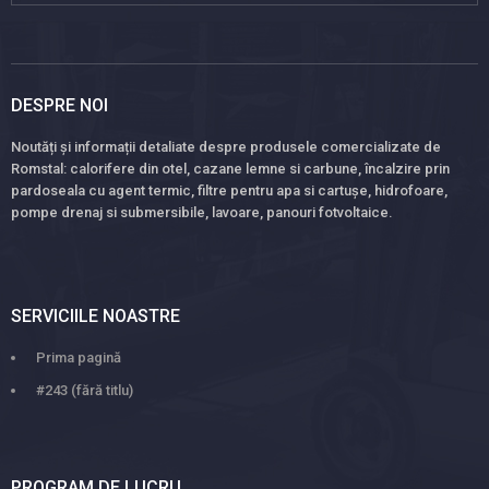
DESPRE NOI
Noutăți și informații detaliate despre produsele comercializate de
Romstal: calorifere din otel, cazane lemne si carbune, încalzire prin
pardoseala cu agent termic, filtre pentru apa si cartușe, hidrofoare,
pompe drenaj si submersibile, lavoare, panouri fotvoltaice.
SERVICIILE NOASTRE
Prima pagină
#243 (fără titlu)
PROGRAM DE LUCRU