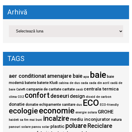
Arhivă
TAGS
baie
aer conditionat
amenajare baie
baie
apa
modernă
baterie
baterie Kludi
cabina de dus
cada
cada din acril
cadă de
centrala termica
campanie de caritate
caritate
baie
Caleffi
casă
confort
deseuri
design
clima
CO2
dioxid de carbon
ECO
donatie
donatie echipamente sanitare
dus
ECO-friendly
economie
ecologie
GROHE
energie solara
incalzire
mediu inconjurator
natura
haideti sa fim mai buni
poluare
Reciclare
plastic
panouri solare
panou solar