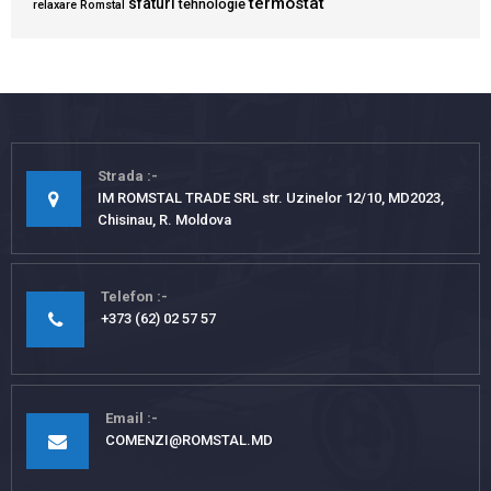
termostat
sfaturi
tehnologie
relaxare
Romstal
Strada
IM ROMSTAL TRADE SRL str. Uzinelor 12/10, MD2023,
Chisinau, R. Moldova
Telefon
+373 (62) 02 57 57
Email
COMENZI@ROMSTAL.MD