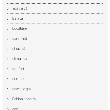
apă caldă
Baia ta
bucătărie
carantină
chiuvetă
climatizare
confort
cumparaturi
detector gaz
Echipa noastră
eco