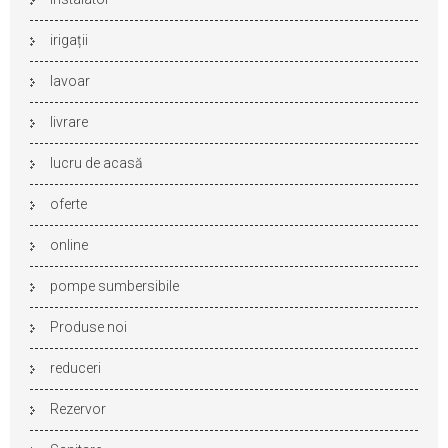
irigații
lavoar
livrare
lucru de acasă
oferte
online
pompe sumbersibile
Produse noi
reduceri
Rezervor