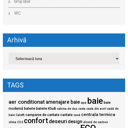
timp liber
WC
Arhivă
TAGS
baie
aer conditionat
amenajare baie
baie
apa
modernă
baterie
baterie Kludi
cabina de dus
cada
cada din acril
cadă de
centrala termica
campanie de caritate
caritate
baie
Caleffi
casă
confort
deseuri
design
clima
CO2
dioxid de carbon