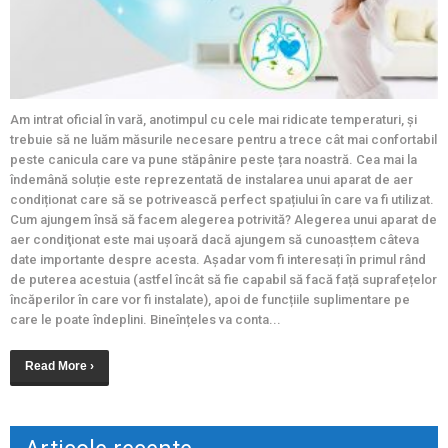
Am intrat oficial în vară, anotimpul cu cele mai ridicate temperaturi, și
trebuie să ne luăm măsurile necesare pentru a trece cât mai confortabil
peste canicula care va pune stăpânire peste țara noastră. Cea mai la
îndemână soluție este reprezentată de instalarea unui aparat de aer
condiționat care să se potrivească perfect spațiului în care va fi utilizat.
Cum ajungem însă să facem alegerea potrivită? Alegerea unui aparat de
aer condiţionat este mai uşoară dacă ajungem să cunoasțtem câteva
date importante despre acesta. Așadar vom fi interesați în primul rând
de puterea acestuia (astfel încât să fie capabil să facă față suprafețelor
încăperilor în care vor fi instalate), apoi de funcțiile suplimentare pe
care le poate îndeplini. Bineînțeles va conta...
Read More ›