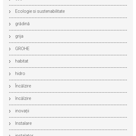
Ecologie si sustenabilitate
grădină
grija
GROHE
habitat
hidro
Încălzire
încălzire
inovații
Instalare
instalator