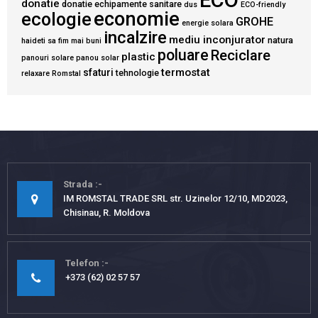
ECO
donatie
donatie echipamente sanitare
dus
ECO-friendly
economie
ecologie
GROHE
energie solara
incalzire
mediu inconjurator
natura
haideti sa fim mai buni
poluare
Reciclare
plastic
panouri solare
panou solar
termostat
sfaturi
tehnologie
relaxare
Romstal
Strada
IM ROMSTAL TRADE SRL str. Uzinelor 12/10, MD2023,
Chisinau, R. Moldova
Telefon
+373 (62) 02 57 57