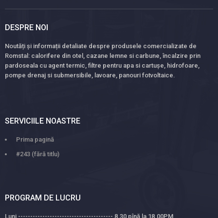
DESPRE NOI
Noutăți și informații detaliate despre produsele comercializate de
Romstal: calorifere din otel, cazane lemne si carbune, încalzire prin
pardoseala cu agent termic, filtre pentru apa si cartușe, hidrofoare,
pompe drenaj si submersibile, lavoare, panouri fotvoltaice.
SERVICIILE NOASTRE
Prima pagină
#243 (fără titlu)
PROGRAM DE LUCRU
Luni --------------------------------------- 8.30 pînă la 18.00PM