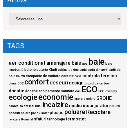
Arhivă
TAGS
baie
aer conditionat
amenajare baie
baie
apa
modernă
baterie
baterie Kludi
cabina de dus
cada
cada din acril
cadă de
centrala termica
campanie de caritate
caritate
baie
Caleffi
casă
confort
deseuri
design
clima
CO2
dioxid de carbon
ECO
donatie
donatie echipamente sanitare
dus
ECO-friendly
economie
ecologie
GROHE
energie solara
incalzire
mediu inconjurator
natura
haideti sa fim mai buni
poluare
Reciclare
plastic
panouri solare
panou solar
termostat
sfaturi
tehnologie
relaxare
Romstal