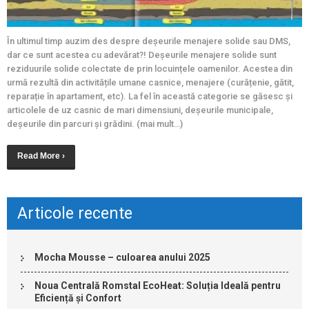
În ultimul timp auzim des despre deșeurile menajere solide sau DMS,
dar ce sunt acestea cu adevărat?! Deșeurile menajere solide sunt
reziduurile solide colectate de prin locuințele oamenilor. Acestea din
urmă rezultă din activitățile umane casnice, menajere (curățenie, gătit,
reparație în apartament, etc). La fel în această categorie se găsesc și
articolele de uz casnic de mari dimensiuni, deșeurile municipale,
deșeurile din parcuri și grădini. (mai mult…)
Read More ›
Articole recente
Mocha Mousse – culoarea anului 2025
Noua Centrală Romstal EcoHeat: Soluția Ideală pentru
Eficiență și Confort