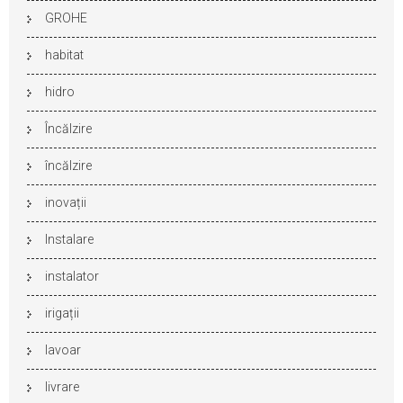
GROHE
habitat
hidro
Încălzire
încălzire
inovații
Instalare
instalator
irigații
lavoar
livrare