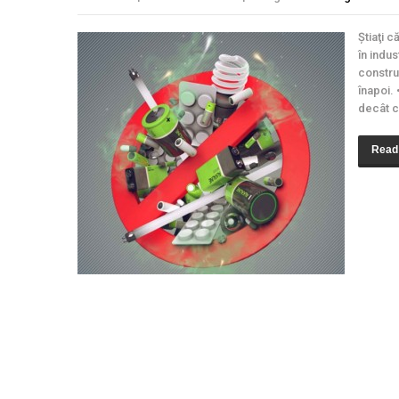
Ştiaţi c
în indus
constru
înapoi.
decât c
Read