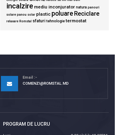
incalzire
mediu inconjurator
natura
panouri
poluare
Reciclare
plastic
solare
panou solar
termostat
sfaturi
tehnologie
relaxare
Romstal
Email
COMENZI@ROMSTAL.MD
PROGRAM DE LUCRU