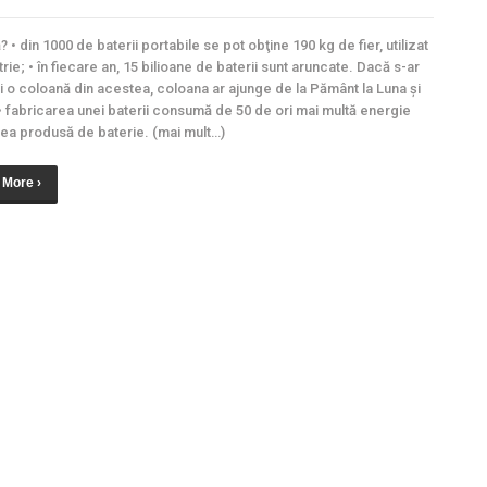
ă? • din 1000 de baterii portabile se pot obţine 190 kg de fier, utilizat
trie; • în fiecare an, 15 bilioane de baterii sunt aruncate. Dacă s-ar
i o coloană din acestea, coloana ar ajunge de la Pământ la Luna şi
 • fabricarea unei baterii consumă de 50 de ori mai multă energie
ea produsă de baterie. (mai mult…)
 More ›