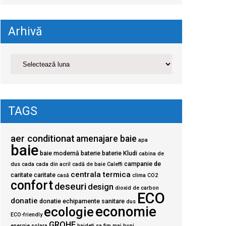
Arhivă
TAGS
aer conditionat
amenajare baie
apa
baie
baie modernă
baterie
baterie Kludi
cabina de
campanie de
dus
cada
cada din acril
cadă de baie
Caleffi
centrala termica
caritate
caritate
casă
clima
CO2
confort
deseuri
design
dioxid de carbon
ECO
donatie
donatie echipamente sanitare
dus
economie
ecologie
ECO-friendly
GROHE
energie solara
haideti sa fim mai buni