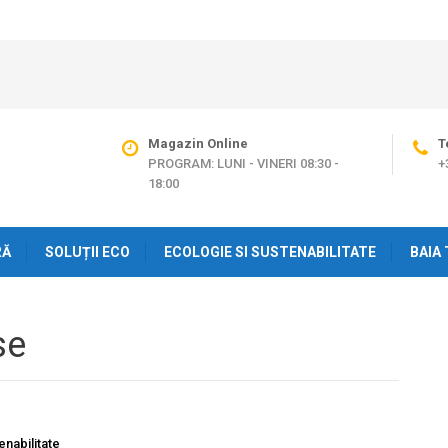
Magazin Online
T
PROGRAM: LUNI - VINERI 08:30 -
+
18:00
RĂ
SOLUȚII ECO
ECOLOGIE SI SUSTENABILITATE
BAIA 
se
enabilitate