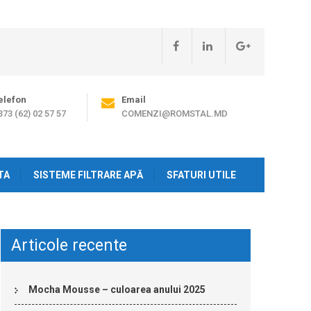
elefon
Email
373 (62) 02 57 57
COMENZI@ROMSTAL.MD
TA
SISTEME FILTRARE APĂ
SFATURI UTILE
Articole recente
Mocha Mousse – culoarea anului 2025