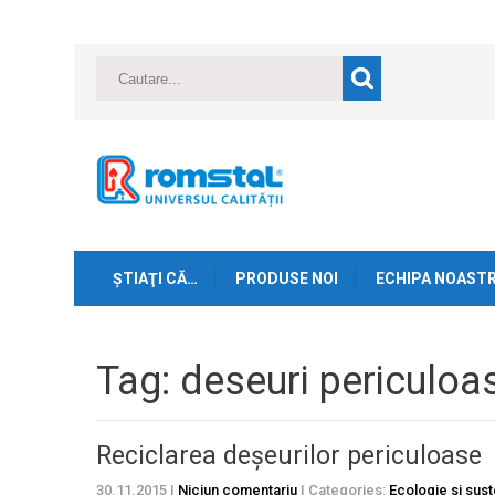
ŞTIAŢI CĂ…
PRODUSE NOI
ECHIPA NOAST
Tag: deseuri periculoa
Reciclarea deșeurilor periculoase
30.11.2015
|
Niciun comentariu
| Categories:
Ecologie si sust