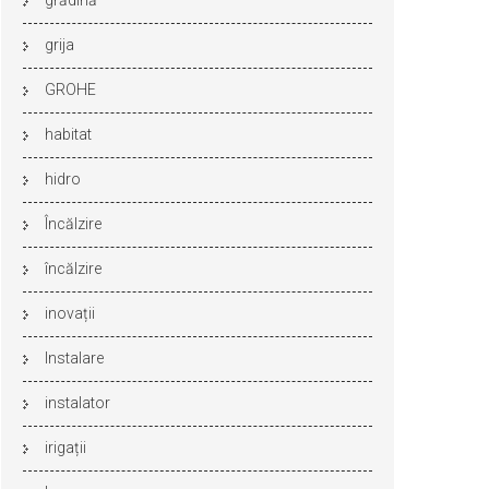
grădină
grija
GROHE
habitat
hidro
Încălzire
încălzire
inovații
Instalare
instalator
irigații