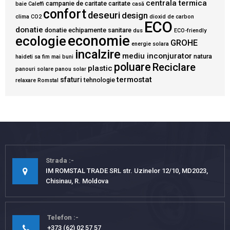
centrala termica
campanie de caritate
caritate
baie
Caleffi
casă
confort
deseuri
design
clima
CO2
dioxid de carbon
ECO
donatie
donatie echipamente sanitare
dus
ECO-friendly
economie
ecologie
GROHE
energie solara
incalzire
mediu inconjurator
natura
haideti sa fim mai buni
poluare
Reciclare
plastic
panouri solare
panou solar
termostat
sfaturi
tehnologie
relaxare
Romstal
Strada
IM ROMSTAL TRADE SRL str. Uzinelor 12/10, MD2023,
Chisinau, R. Moldova
Telefon
+373 (62) 02 57 57