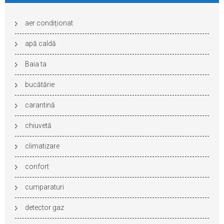
aer condiționat
apă caldă
Baia ta
bucătărie
carantină
chiuvetă
climatizare
confort
cumparaturi
detector gaz