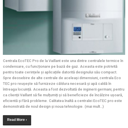
Centrala EcoTEC Pro de la Vaillant este una dintre centralele termice în
condensare, cu funcționare pe bază de gaz. Aceasta este potrivită
pentru toate cerințele și aplicațiile datorită designului său compact.
Spre deosebire de alte centrale de aceleași dimensiuni, centrala Eco
TEC pro reușește să furnizeze căldura necesară și apă caldă în
întreaga locuință. Aceasta a fost dezvoltată de inginerii germani, pentru
ca clienții Vaillant să fie mulțumiți și să beneficieze de încălzire ușoară,
eficientă și fără probleme. Calitatea înaltă a centralei EcoTEC pro este
demonstrată de noul design și noua tehnologie. (mai mult…)
Read More ›