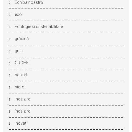
Echipa noastră
eco
Ecologie si sustenabilitate
grădină
grija
GROHE
habitat
hidro
Încălzire
încălzire
inovații