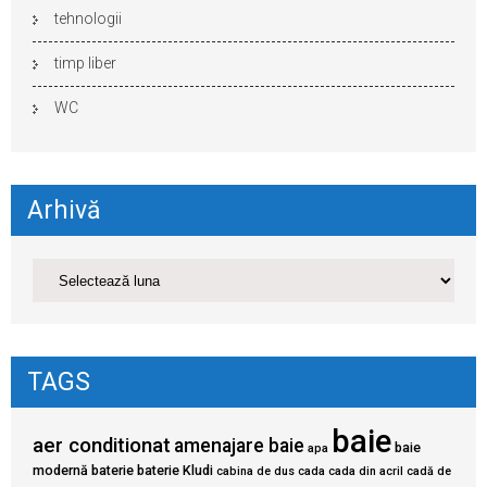
tehnologii
timp liber
WC
Arhivă
TAGS
baie
aer conditionat
amenajare baie
baie
apa
modernă
baterie
baterie Kludi
cabina de dus
cada
cada din acril
cadă de