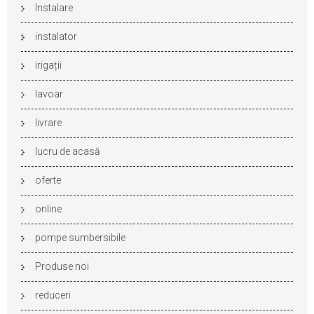
Instalare
instalator
irigații
lavoar
livrare
lucru de acasă
oferte
online
pompe sumbersibile
Produse noi
reduceri