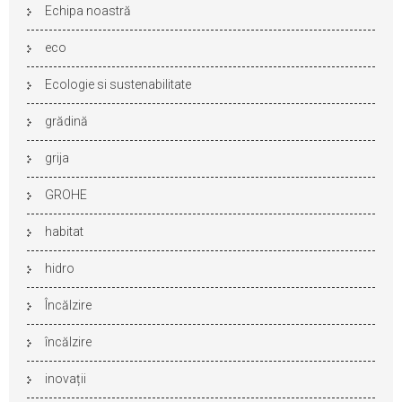
Echipa noastră
eco
Ecologie si sustenabilitate
grădină
grija
GROHE
habitat
hidro
Încălzire
încălzire
inovații