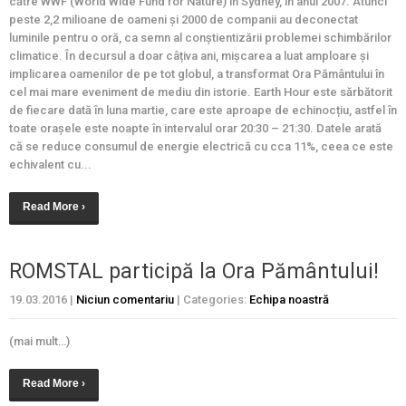
către WWF (World Wide Fund for Nature) în Sydney, în anul 2007. Atunci
peste 2,2 milioane de oameni și 2000 de companii au deconectat
luminile pentru o oră, ca semn al conștientizării problemei schimbărilor
climatice. În decursul a doar câțiva ani, mișcarea a luat amploare și
implicarea oamenilor de pe tot globul, a transformat Ora Pământului în
cel mai mare eveniment de mediu din istorie. Earth Hour este sărbătorit
de fiecare dată în luna martie, care este aproape de echinocțiu, astfel în
toate orașele este noapte în intervalul orar 20:30 – 21:30. Datele arată
că se reduce consumul de energie electrică cu cca 11%, ceea ce este
echivalent cu...
Read More ›
ROMSTAL participă la Ora Pământului!
19.03.2016
|
Niciun comentariu
| Categories:
Echipa noastră
(mai mult…)
Read More ›