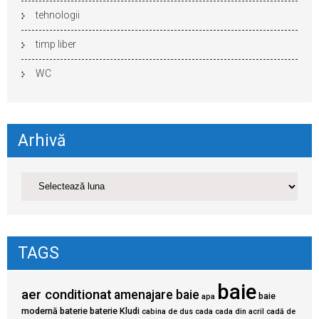
tehnologii
timp liber
WC
Arhivă
TAGS
baie
aer conditionat
amenajare baie
baie
apa
modernă
baterie
baterie Kludi
cabina de dus
cada
cada din acril
cadă de