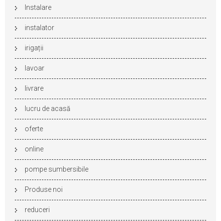
Instalare
instalator
irigații
lavoar
livrare
lucru de acasă
oferte
online
pompe sumbersibile
Produse noi
reduceri