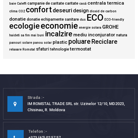
centrala termica
campanie de caritate
caritate
baie
Caleffi
casă
confort
deseuri
design
clima
CO2
dioxid de carbon
ECO
donatie
donatie echipamente sanitare
dus
ECO-friendly
economie
ecologie
GROHE
energie solara
incalzire
mediu inconjurator
natura
haideti sa fim mai buni
poluare
Reciclare
plastic
panouri solare
panou solar
termostat
sfaturi
tehnologie
relaxare
Romstal
Strada
IM ROMSTAL TRADE SRL str. Uzinelor 12/10, MD2023,
Chisinau, R. Moldova
Telefon
+373 (62) 02 57 57