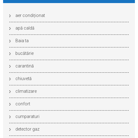
aer condiționat
apă caldă
Baia ta
bucătărie
carantină
chiuvetă
climatizare
confort
cumparaturi
detector gaz