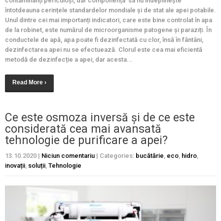
contaminanți periculoși, dar componența sa nu îndeplinește
întotdeauna cerințele standardelor mondiale și de stat ale apei potabile.
Unul dintre cei mai importanți indicatori, care este bine controlat în apa
de la robinet, este numărul de microorganisme patogene și paraziți. În
conductele de apă, apa poate fi dezinfectată cu clor, însă în fântâni,
dezinfectarea apei nu se efectuează. Clorul este cea mai eficientă
metodă de dezinfecție a apei, dar acesta...
Read More ›
Ce este osmoza inversă și de ce este
considerată cea mai avansată
tehnologie de purificare a apei?
13.10.2020
|
Niciun comentariu
| Categories:
bucătărie
,
eco
,
hidro
,
inovații
,
soluții
,
Tehnologie