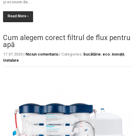
și econom de...
Read More ›
Cum alegem corect filtrul de flux pentru
apă
17.07.2020
|
Niciun comentariu
| Categories:
bucătărie
,
eco
,
inovații
,
Instalare