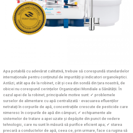
Apa potabilă cu adevărat calitativă, trebuie să corespundă standardelor
internaționale pentru conținutul de impurități și indicatori organoleptici.
Astăzi, atât apa de la robinet, cât și cea din sondă din țara noastră, de
obicei nu corespund cerințelor Organizației Mondiale a Sănătății. În
cazul apei de la robinet, principalele motive sunt: ✔ problemele
surselor de alimentare cu apă centralizată - evacuarea efluenților
netratați în corpurile de apă, concentrațiile crescute de pesticide care
nimeresc în corpurile de apă din câmpuri; ✔ echipamente ale
sistemelor de tratare a apei uzate și depășite din punct de vedere
tehnologic, care nu sunt în măsură să purifice eficient apa; ✔ starea
precară a conductelor de apă, ceea ce, prin urmare, face ca rugina să