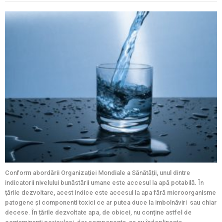
Conform abordării Organizației Mondiale a Sănătății, unul dintre
indicatorii nivelului bunăstării umane este accesul la apă potabilă. În
țările dezvoltare, acest indice este accesul la apa fără microorganisme
patogene și componenti toxici ce ar putea duce la imbolnăviri sau chiar
decese. În țările dezvoltate apa, de obicei, nu conține astfel de