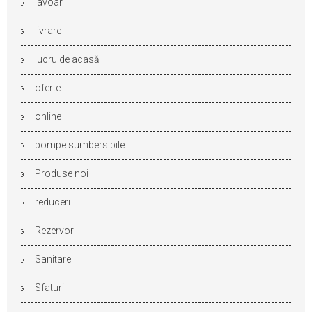
lavoar
livrare
lucru de acasă
oferte
online
pompe sumbersibile
Produse noi
reduceri
Rezervor
Sanitare
Sfaturi