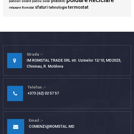
plastic
panouri solare
panou solar
termostat
sfaturi
tehnologie
relaxare
Romstal
Strada
IM ROMSTAL TRADE SRL str. Uzinelor 12/10, MD2023,
Chisinau, R. Moldova
Telefon
+373 (62) 02 57 57
Email
COMENZI@ROMSTAL.MD