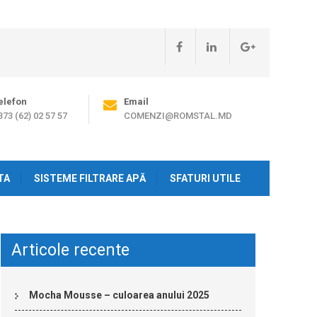
elefon
Email
373 (62) 02 57 57
COMENZI@ROMSTAL.MD
TA
SISTEME FILTRARE APĂ
SFATURI UTILE
Articole recente
Mocha Mousse – culoarea anului 2025