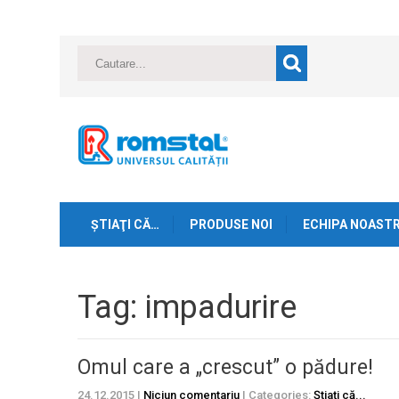
ŞTIAŢI CĂ…
PRODUSE NOI
ECHIPA NOAST
Tag: impadurire
Omul care a „crescut” o pădure!
24.12.2015
|
Niciun comentariu
| Categories:
Ştiaţi că...