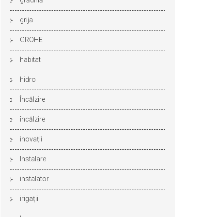
grădină
grija
GROHE
habitat
hidro
Încălzire
încălzire
inovații
Instalare
instalator
irigații