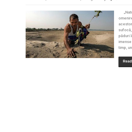
„Natura
omenire
acestor
sufocă,
păduri 
imense 
timp, un
Read