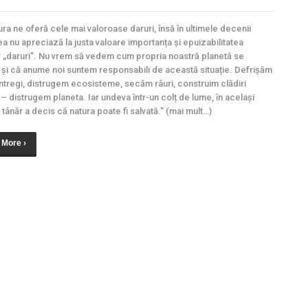
 ne oferă cele mai valoroase daruri, însă în ultimele decenii
a nu apreciază la justa valoare importanța și epuizabilitatea
 „daruri”. Nu vrem să vedem cum propria noastră planetă se
 și că anume noi suntem responsabili de această situație. Defrișăm
întregi, distrugem ecosisteme, secăm râuri, construim clădiri
– distrugem planeta. Iar undeva într-un colț de lume, în același
 tânăr a decis că natura poate fi salvată.” (mai mult…)
 More ›