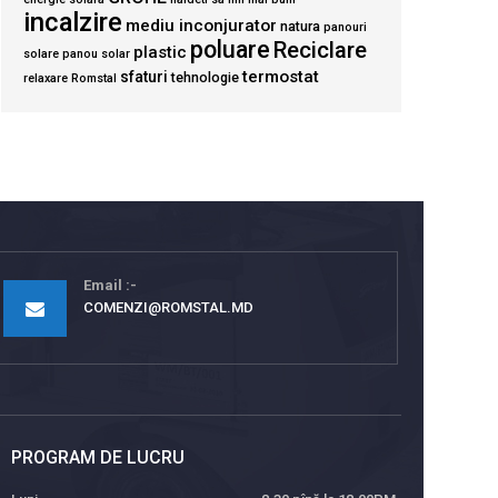
incalzire
mediu inconjurator
natura
panouri
poluare
Reciclare
plastic
solare
panou solar
termostat
sfaturi
tehnologie
relaxare
Romstal
Email
COMENZI@ROMSTAL.MD
PROGRAM DE LUCRU