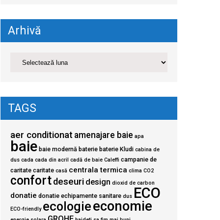
Arhivă
TAGS
aer conditionat
amenajare baie
apa
baie
baie modernă
baterie
baterie Kludi
cabina de
campanie de
dus
cada
cada din acril
cadă de baie
Caleffi
centrala termica
caritate
caritate
casă
clima
CO2
confort
deseuri
design
dioxid de carbon
ECO
donatie
donatie echipamente sanitare
dus
economie
ecologie
ECO-friendly
GROHE
energie solara
haideti sa fim mai buni