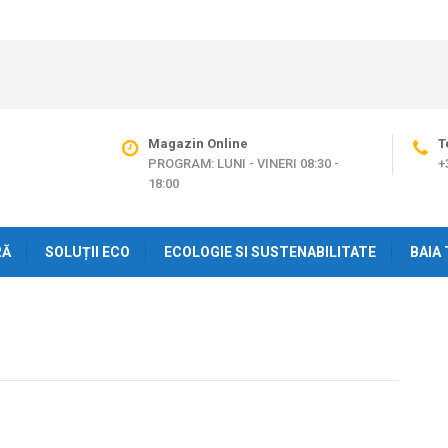
Magazin Online
T
PROGRAM: LUNI - VINERI 08:30 -
+
18:00
RĂ
SOLUȚII ECO
ECOLOGIE SI SUSTENABILITATE
BAIA 