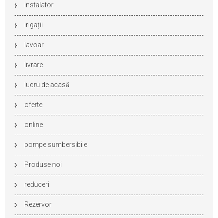
instalator
irigații
lavoar
livrare
lucru de acasă
oferte
online
pompe sumbersibile
Produse noi
reduceri
Rezervor