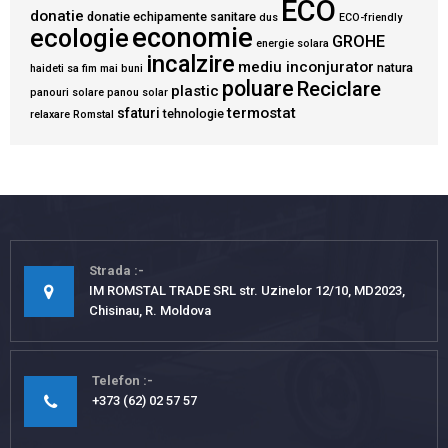
ECO
donatie
donatie echipamente sanitare
dus
ECO-friendly
economie
ecologie
GROHE
energie solara
incalzire
mediu inconjurator
natura
haideti sa fim mai buni
poluare
Reciclare
plastic
panouri solare
panou solar
termostat
sfaturi
tehnologie
relaxare
Romstal
Strada
IM ROMSTAL TRADE SRL str. Uzinelor 12/10, MD2023,
Chisinau, R. Moldova
Telefon
+373 (62) 02 57 57