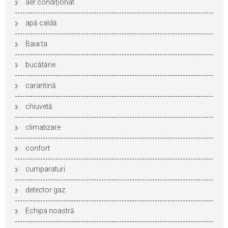
aer condiționat
apă caldă
Baia ta
bucătărie
carantină
chiuvetă
climatizare
confort
cumparaturi
detector gaz
Echipa noastră