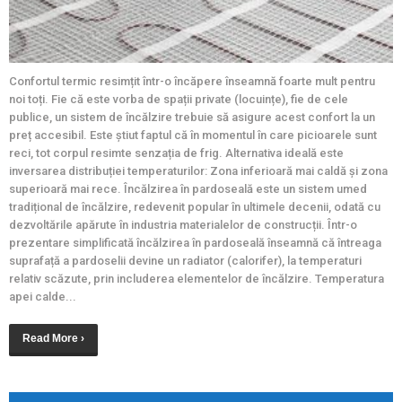
Confortul termic resimțit într-o încăpere înseamnă foarte mult pentru
noi toți. Fie că este vorba de spații private (locuințe), fie de cele
publice, un sistem de încălzire trebuie să asigure acest confort la un
preț accesibil. Este știut faptul că în momentul în care picioarele sunt
reci, tot corpul resimte senzația de frig. Alternativa ideală este
inversarea distribuției temperaturilor: Zona inferioară mai caldă și zona
superioară mai rece. Încălzirea în pardoseală este un sistem umed
tradițional de încălzire, redevenit popular în ultimele decenii, odată cu
dezvoltările apărute în industria materialelor de construcții. Într-o
prezentare simplificată încălzirea în pardoseală înseamnă că întreaga
suprafață a pardoselii devine un radiator (calorifer), la temperaturi
relativ scăzute, prin includerea elementelor de încălzire. Temperatura
apei calde...
Read More ›