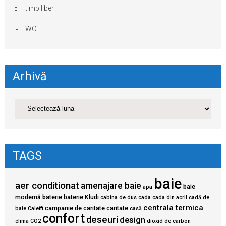
timp liber
WC
Arhivă
TAGS
baie
aer conditionat
amenajare baie
baie
apa
modernă
baterie
baterie Kludi
cabina de dus
cada
cada din acril
cadă de
centrala termica
campanie de caritate
caritate
baie
Caleffi
casă
confort
deseuri
design
clima
CO2
dioxid de carbon