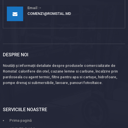
Email
COMENZI@ROMSTAL.MD
DESPRE NOI
Noutăți și informații detaliate despre produsele comercializate de
Romstal: calorifere din otel, cazane lemne si carbune, încalzire prin
pardoseala cu agent termic, filtre pentru apa si cartușe, hidrofoare,
pompe drenaj si submersibile, lavoare, panouri fotvoltaice.
SERVICIILE NOASTRE
Prima pagină