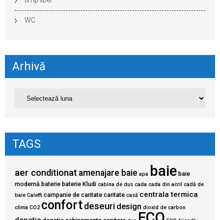
timp liber
WC
Arhivă
TAGS
baie
aer conditionat
amenajare baie
baie
apa
modernă
baterie
baterie Kludi
cabina de dus
cada
cada din acril
cadă de
centrala termica
campanie de caritate
caritate
baie
Caleffi
casă
confort
deseuri
design
clima
CO2
dioxid de carbon
ECO