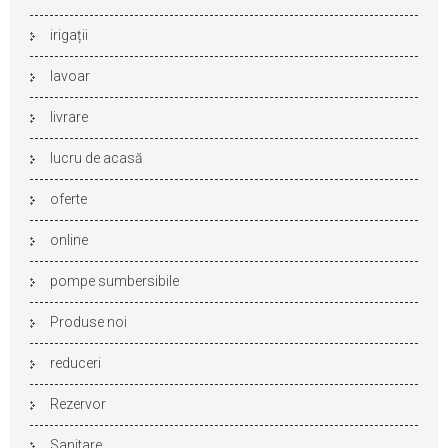
irigații
lavoar
livrare
lucru de acasă
oferte
online
pompe sumbersibile
Produse noi
reduceri
Rezervor
Sanitare