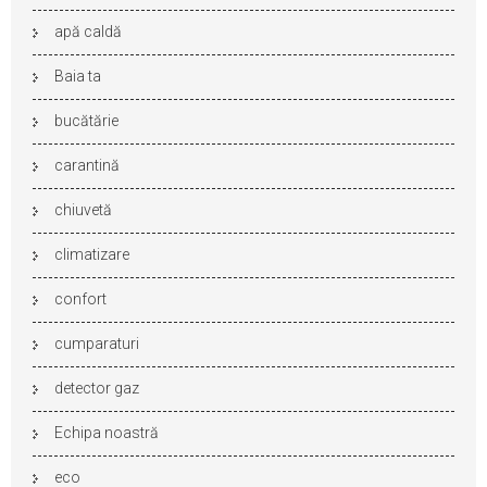
apă caldă
Baia ta
bucătărie
carantină
chiuvetă
climatizare
confort
cumparaturi
detector gaz
Echipa noastră
eco