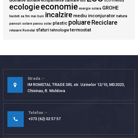
donatie
donatie echipamente sanitare
dus
ECO-friendly
economie
ecologie
GROHE
energie solara
incalzire
mediu inconjurator
natura
haideti sa fim mai buni
poluare
Reciclare
plastic
panouri solare
panou solar
termostat
sfaturi
tehnologie
relaxare
Romstal
Strada
IM ROMSTAL TRADE SRL str. Uzinelor 12/10, MD2023,
Chisinau, R. Moldova
Telefon
+373 (62) 02 57 57