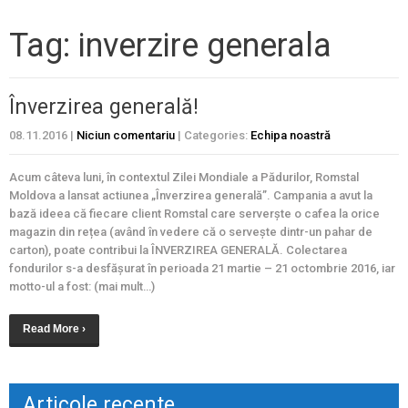
Tag: inverzire generala
Înverzirea generală!
08.11.2016
|
Niciun comentariu
| Categories:
Echipa noastră
Acum câteva luni, în contextul Zilei Mondiale a Pădurilor, Romstal
Moldova a lansat actiunea „Înverzirea generală”. Campania a avut la
bază ideea că fiecare client Romstal care serverște o cafea la orice
magazin din rețea (având în vedere că o servește dintr-un pahar de
carton), poate contribui la ÎNVERZIREA GENERALĂ. Colectarea
fondurilor s-a desfășurat în perioada 21 martie – 21 octombrie 2016, iar
motto-ul a fost: (mai mult…)
Read More ›
Articole recente