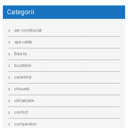
Categorii
aer condiționat
apă caldă
Baia ta
bucătărie
carantină
chiuvetă
climatizare
confort
cumparaturi