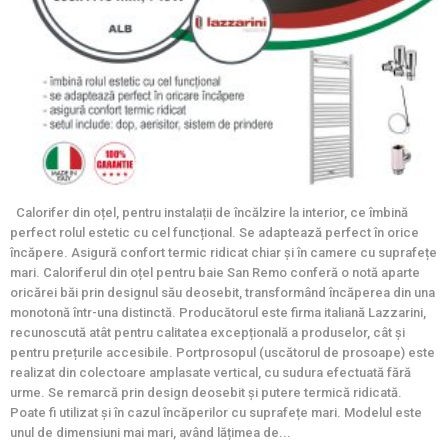
Calorifer din oțel, pentru instalații de încălzire la interior, ce îmbină
perfect rolul estetic cu cel funcțional. Se adaptează perfect în orice
încăpere. Asigură confort termic ridicat chiar și în camere cu suprafețe
mari. Caloriferul din oțel pentru baie San Remo conferă o notă aparte
oricărei băi prin designul său deosebit, transformând încăperea din una
monotonă într-una distinctă. Producătorul este firma italiană Lazzarini,
recunoscută atât pentru calitatea excepțională a produselor, cât și
pentru prețurile accesibile. Portprosopul (uscătorul de prosoape) este
realizat din colectoare amplasate vertical, cu sudura efectuată fără
urme. Se remarcă prin design deosebit și putere termică ridicată.
Poate fi utilizat și în cazul încăperilor cu suprafețe mari. Modelul este
unul de dimensiuni mai mari, având lățimea de...