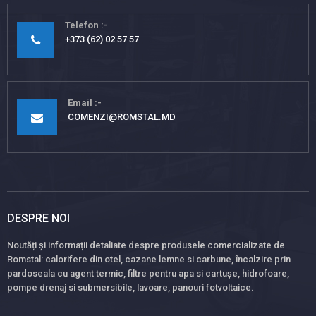
Telefon
+373 (62) 02 57 57
Email
COMENZI@ROMSTAL.MD
DESPRE NOI
Noutăți și informații detaliate despre produsele comercializate de
Romstal: calorifere din otel, cazane lemne si carbune, încalzire prin
pardoseala cu agent termic, filtre pentru apa si cartușe, hidrofoare,
pompe drenaj si submersibile, lavoare, panouri fotvoltaice.