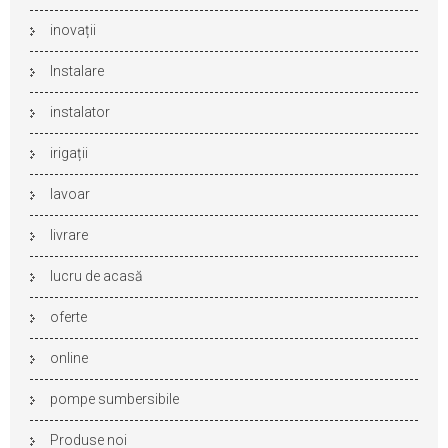
inovații
Instalare
instalator
irigații
lavoar
livrare
lucru de acasă
oferte
online
pompe sumbersibile
Produse noi