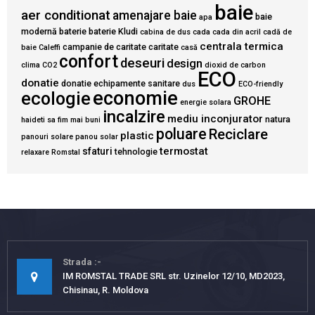
baie
aer conditionat
amenajare baie
baie
apa
modernă
baterie
baterie Kludi
cabina de dus
cada
cada din acril
cadă de
centrala termica
campanie de caritate
caritate
baie
Caleffi
casă
confort
deseuri
design
clima
CO2
dioxid de carbon
ECO
donatie
donatie echipamente sanitare
dus
ECO-friendly
economie
ecologie
GROHE
energie solara
incalzire
mediu inconjurator
natura
haideti sa fim mai buni
poluare
Reciclare
plastic
panouri solare
panou solar
termostat
sfaturi
tehnologie
relaxare
Romstal
Strada
IM ROMSTAL TRADE SRL str. Uzinelor 12/10, MD2023,
Chisinau, R. Moldova