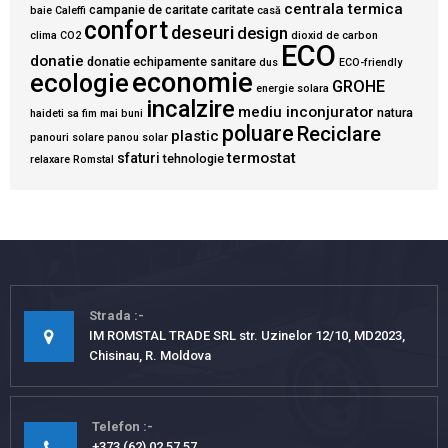
centrala termica
campanie de caritate
caritate
baie
Caleffi
casă
confort
deseuri
design
clima
CO2
dioxid de carbon
ECO
donatie
donatie echipamente sanitare
dus
ECO-friendly
economie
ecologie
GROHE
energie solara
incalzire
mediu inconjurator
natura
haideti sa fim mai buni
poluare
Reciclare
plastic
panouri solare
panou solar
termostat
sfaturi
tehnologie
relaxare
Romstal
Strada
IM ROMSTAL TRADE SRL str. Uzinelor 12/10, MD2023,
Chisinau, R. Moldova
Telefon
+373 (62) 02 57 57