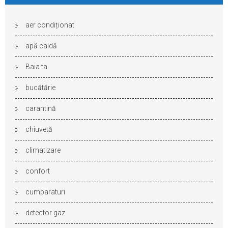
aer condiționat
apă caldă
Baia ta
bucătărie
carantină
chiuvetă
climatizare
confort
cumparaturi
detector gaz