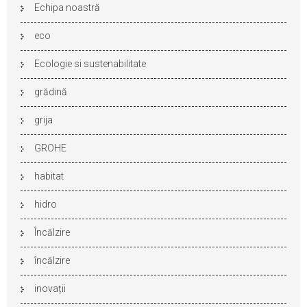
Echipa noastră
eco
Ecologie si sustenabilitate
grădină
grija
GROHE
habitat
hidro
Încălzire
încălzire
inovații