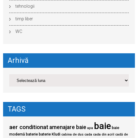
tehnologii
timp liber
WC
Arhivă
TAGS
baie
aer conditionat
amenajare baie
baie
apa
modernă
baterie
baterie Kludi
cabina de dus
cada
cada din acril
cadă de