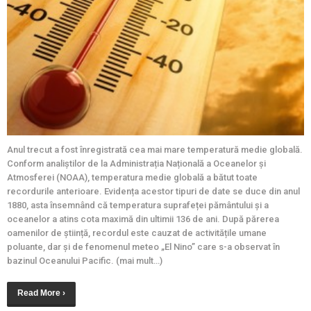
Anul trecut a fost înregistrată cea mai mare temperatură medie globală.
Conform analiștilor de la Administrația Națională a Oceanelor și
Atmosferei (NOAA), temperatura medie globală a bătut toate
recordurile anterioare. Evidența acestor tipuri de date se duce din anul
1880, asta însemnând că temperatura suprafeței pământului și a
oceanelor a atins cota maximă din ultimii 136 de ani. După părerea
oamenilor de știință, recordul este cauzat de activitățile umane
poluante, dar și de fenomenul meteo „El Nino” care s-a observat în
bazinul Oceanului Pacific. (mai mult…)
Read More ›