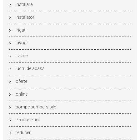
Instalare
instalator
irigații
lavoar
livrare
lucru de acasă
oferte
online
pompe sumbersibile
Produse noi
reduceri