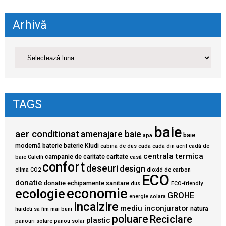
Arhivă
TAGS
baie
aer conditionat
amenajare baie
baie
apa
modernă
baterie
baterie Kludi
cabina de dus
cada
cada din acril
cadă de
centrala termica
campanie de caritate
caritate
baie
Caleffi
casă
confort
deseuri
design
clima
CO2
dioxid de carbon
ECO
donatie
donatie echipamente sanitare
dus
ECO-friendly
economie
ecologie
GROHE
energie solara
incalzire
mediu inconjurator
natura
haideti sa fim mai buni
poluare
Reciclare
plastic
panouri solare
panou solar