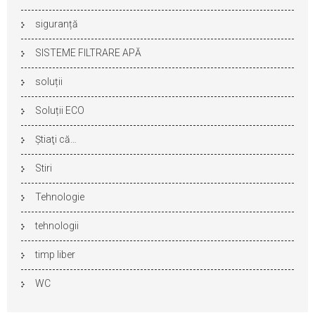
siguranță
SISTEME FILTRARE APĂ
soluții
Soluții ECO
Ştiaţi că…
Stiri
Tehnologie
tehnologii
timp liber
WC