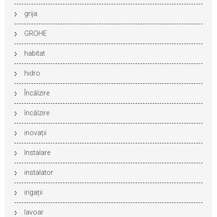
grija
GROHE
habitat
hidro
Încălzire
încălzire
inovații
Instalare
instalator
irigații
lavoar