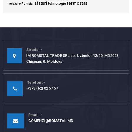
termostat
sfaturi
tehnologie
relaxare
Romstal
Strada
IM ROMSTAL TRADE SRL str. Uzinelor 12/10, MD2023,
Chisinau, R. Moldova
Telefon
+373 (62) 02 57 57
Email
COMENZI@ROMSTAL.MD