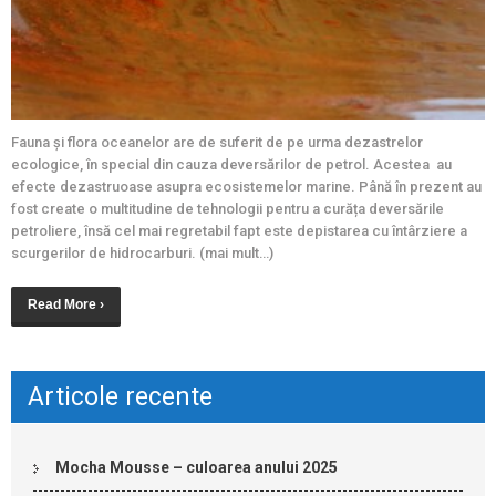
Fauna și flora oceanelor are de suferit de pe urma dezastrelor
ecologice, în special din cauza deversărilor de petrol. Acestea au
efecte dezastruoase asupra ecosistemelor marine. Până în prezent au
fost create o multitudine de tehnologii pentru a curăța deversările
petroliere, însă cel mai regretabil fapt este depistarea cu întârziere a
scurgerilor de hidrocarburi. (mai mult…)
Read More ›
Articole recente
Mocha Mousse – culoarea anului 2025