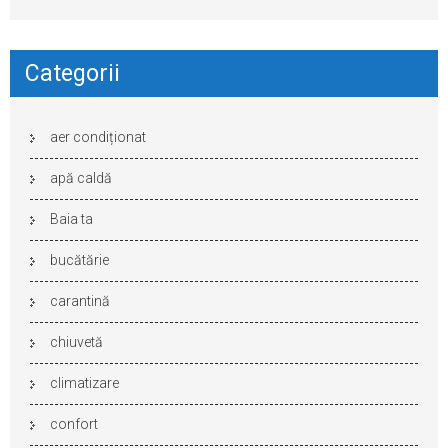
Categorii
aer condiționat
apă caldă
Baia ta
bucătărie
carantină
chiuvetă
climatizare
confort