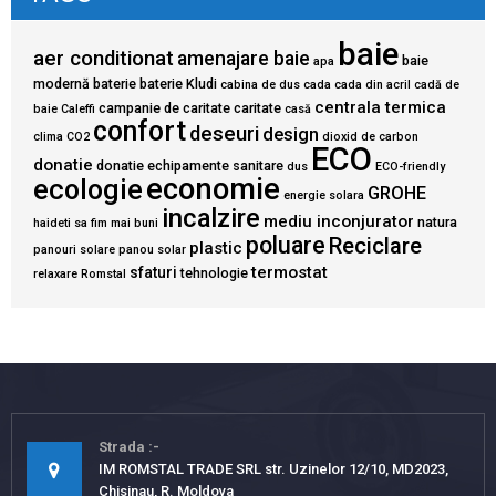
baie
aer conditionat
amenajare baie
baie
apa
modernă
baterie
baterie Kludi
cabina de dus
cada
cada din acril
cadă de
centrala termica
campanie de caritate
caritate
baie
Caleffi
casă
confort
deseuri
design
clima
CO2
dioxid de carbon
ECO
donatie
donatie echipamente sanitare
dus
ECO-friendly
economie
ecologie
GROHE
energie solara
incalzire
mediu inconjurator
natura
haideti sa fim mai buni
poluare
Reciclare
plastic
panouri solare
panou solar
termostat
sfaturi
tehnologie
relaxare
Romstal
Strada
IM ROMSTAL TRADE SRL str. Uzinelor 12/10, MD2023,
Chisinau, R. Moldova