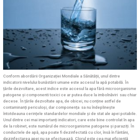
Conform abordării Organizației Mondiale a Sănătății, unul dintre
indicatorii nivelului bunăstării umane este accesul la apă potabilă. În
țările dezvoltare, acest indice este accesul la apa fără microorganisme
patogene și componenti toxici ce ar putea duce la imbolnăviri sau chiar
decese. În țările dezvoltate apa, de obicei, nu conține astfel de
contaminanți periculoși, dar componența sa nu îndeplinește
întotdeauna cerințele standardelor mondiale și de stat ale apei potabile.
Unul dintre cei mai importanți indicatori, care este bine controlat în apa
de la robinet, este numărul de microorganisme patogene și paraziți. În
conductele de apă, apa poate fi dezinfectată cu clor, însă în fântâni,
dezinfectarea apei nu se efectuează. Clorul este cea mai eficientă