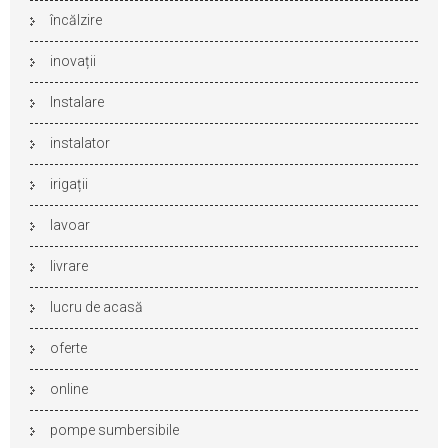
încălzire
inovații
Instalare
instalator
irigații
lavoar
livrare
lucru de acasă
oferte
online
pompe sumbersibile