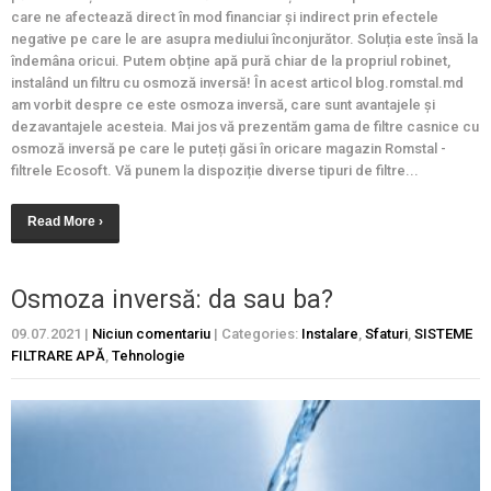
care ne afectează direct în mod financiar și indirect prin efectele
negative pe care le are asupra mediului înconjurător. Soluția este însă la
îndemâna oricui. Putem obține apă pură chiar de la propriul robinet,
instalând un filtru cu osmoză inversă! În acest articol blog.romstal.md
am vorbit despre ce este osmoza inversă, care sunt avantajele și
dezavantajele acesteia. Mai jos vă prezentăm gama de filtre casnice cu
osmoză inversă pe care le puteți găsi în oricare magazin Romstal -
filtrele Ecosoft. Vă punem la dispoziție diverse tipuri de filtre...
Read More ›
Osmoza inversă: da sau ba?
09.07.2021
|
Niciun comentariu
| Categories:
Instalare
,
Sfaturi
,
SISTEME
FILTRARE APĂ
,
Tehnologie