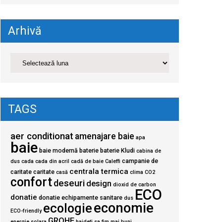
Arhivă
TAGS
aer conditionat
amenajare baie
apa
baie
baie modernă
baterie
baterie Kludi
cabina de
campanie de
dus
cada
cada din acril
cadă de baie
Caleffi
centrala termica
caritate
caritate
casă
clima
CO2
confort
deseuri
design
dioxid de carbon
ECO
donatie
donatie echipamente sanitare
dus
economie
ecologie
ECO-friendly
GROHE
energie solara
haideti sa fim mai buni