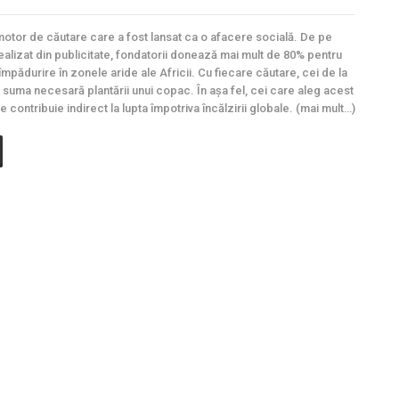
motor de căutare care a fost lansat ca o afacere socială. De pe
realizat din publicitate, fondatorii donează mai mult de 80% pentru
eîmpădurire în zonele aride ale Africii. Cu fiecare căutare, cei de la
suma necesară plantării unui copac. În așa fel, cei care aleg acest
 contribuie indirect la lupta împotriva încălzirii globale. (mai mult…)