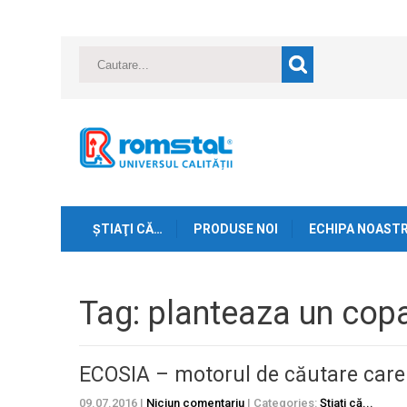
ŞTIAŢI CĂ…
PRODUSE NOI
ECHIPA NOAST
Tag: planteaza un cop
ECOSIA – motorul de căutare care
09.07.2016
|
Niciun comentariu
| Categories:
Ştiaţi că...