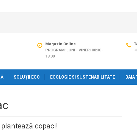
Magazin Online
T
PROGRAM: LUNI - VINERI 08:30 -
+
18:00
RĂ
SOLUȚII ECO
ECOLOGIE SI SUSTENABILITATE
BAIA 
ac
 plantează copaci!