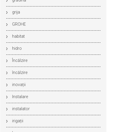
grădină
grija
GROHE
habitat
hidro
Încălzire
încălzire
inovații
Instalare
instalator
irigații