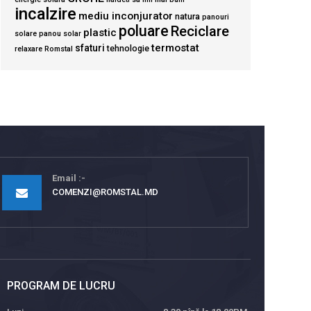
incalzire
mediu inconjurator
natura
panouri
poluare
Reciclare
plastic
solare
panou solar
termostat
sfaturi
tehnologie
relaxare
Romstal
Email
COMENZI@ROMSTAL.MD
PROGRAM DE LUCRU