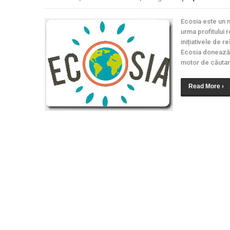
Ecosia este un 
urma profitului 
inițiativele de r
Ecosia donează 
motor de căutare
Read More ›