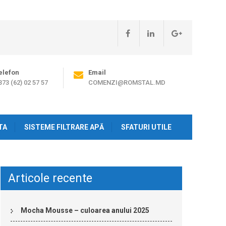
elefon
Email
373 (62) 02 57 57
COMENZI@ROMSTAL.MD
TA
SISTEME FILTRARE APĂ
SFATURI UTILE
Articole recente
Mocha Mousse – culoarea anului 2025