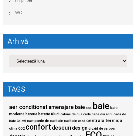
timp liber
WC
Arhivă
TAGS
baie
aer conditionat
amenajare baie
baie
apa
modernă
baterie
baterie Kludi
cabina de dus
cada
cada din acril
cadă de
centrala termica
campanie de caritate
caritate
baie
Caleffi
casă
confort
deseuri
design
clima
CO2
dioxid de carbon
ECO