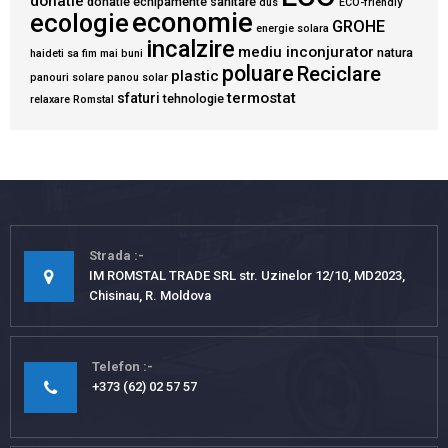
donatie
donatie echipamente sanitare
dus
ECO-friendly
economie
ecologie
GROHE
energie solara
incalzire
mediu inconjurator
natura
haideti sa fim mai buni
poluare
Reciclare
plastic
panouri solare
panou solar
termostat
sfaturi
tehnologie
relaxare
Romstal
Strada
IM ROMSTAL TRADE SRL str. Uzinelor 12/10, MD2023,
Chisinau, R. Moldova
Telefon
+373 (62) 02 57 57