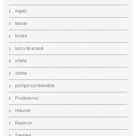
irigații
lavoar
livrare
lucru de acasă
oferte
online
pompe sumbersibile
Produse noi
reduceri
Rezervor
Sanitare