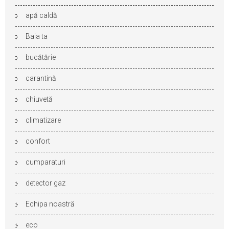
apă caldă
Baia ta
bucătărie
carantină
chiuvetă
climatizare
confort
cumparaturi
detector gaz
Echipa noastră
eco