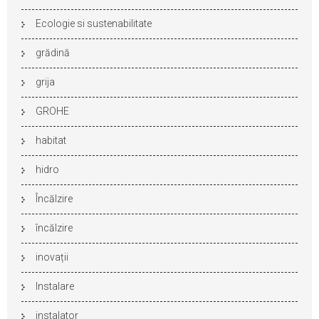
Ecologie si sustenabilitate
grădină
grija
GROHE
habitat
hidro
Încălzire
încălzire
inovații
Instalare
instalator