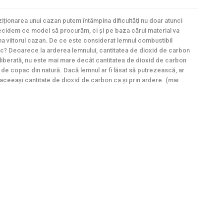
ziționarea unui cazan putem întâmpina dificultăți nu doar atunci
cidem ce model să procurăm, ci și pe baza cărui material va
na viitorul cazan. De ce este considerat lemnul combustibil
c? Deoarece la arderea lemnului, cantitatea de dioxid de carbon
liberată, nu este mai mare decât cantitatea de dioxid de carbon
 de copac din natură. Dacă lemnul ar fi lăsat să putrezească, ar
 aceeaşi cantitate de dioxid de carbon ca și prin ardere. (mai