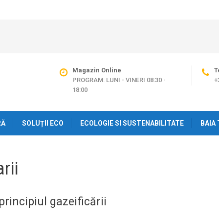
Magazin Online
T
PROGRAM: LUNI - VINERI 08:30 -
+
18:00
RĂ
SOLUȚII ECO
ECOLOGIE SI SUSTENABILITATE
BAIA 
rii
incipiul gazeificării