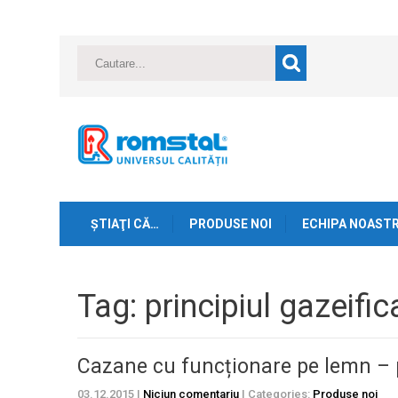
ŞTIAŢI CĂ…
PRODUSE NOI
ECHIPA NOAST
Tag: principiul gazeifica
Cazane cu funcționare pe lemn – pr
03.12.2015
|
Niciun comentariu
| Categories:
Produse noi