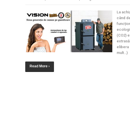
La achi
când de
funcțio
ecologi
(CO2) e
extrasă
elibera
mult…)
Read More ›