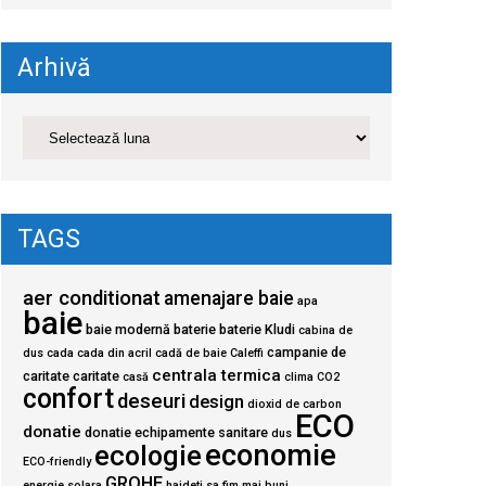
Arhivă
TAGS
aer conditionat
amenajare baie
apa
baie
baie modernă
baterie
baterie Kludi
cabina de
campanie de
dus
cada
cada din acril
cadă de baie
Caleffi
centrala termica
caritate
caritate
casă
clima
CO2
confort
deseuri
design
dioxid de carbon
ECO
donatie
donatie echipamente sanitare
dus
economie
ecologie
ECO-friendly
GROHE
energie solara
haideti sa fim mai buni