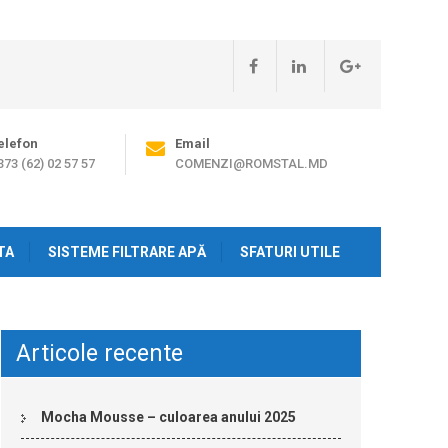
elefon
Email
373 (62) 02 57 57
COMENZI@ROMSTAL.MD
TA
SISTEME FILTRARE APĂ
SFATURI UTILE
Articole recente
Mocha Mousse – culoarea anului 2025