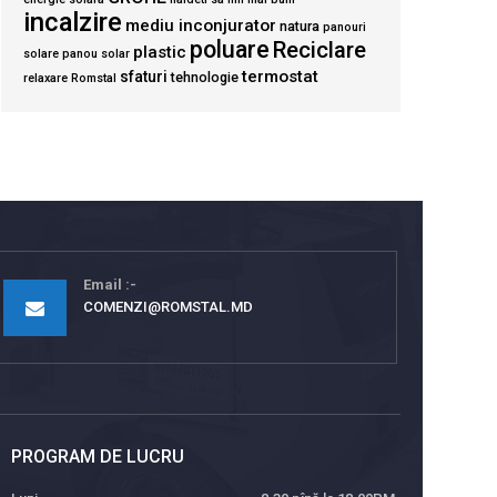
incalzire
mediu inconjurator
natura
panouri
poluare
Reciclare
plastic
solare
panou solar
termostat
sfaturi
tehnologie
relaxare
Romstal
Email
COMENZI@ROMSTAL.MD
PROGRAM DE LUCRU