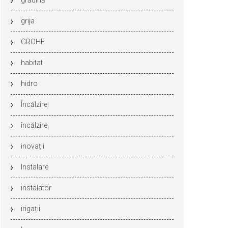
grădină
grija
GROHE
habitat
hidro
Încălzire
încălzire
inovații
Instalare
instalator
irigații