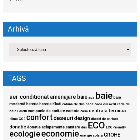
Arhivă
TAGS
baie
aer conditionat
amenajare baie
baie
apa
modernă
baterie
baterie Kludi
cabina de dus
cada
cada din acril
cadă de
centrala termica
campanie de caritate
caritate
baie
Caleffi
casă
confort
deseuri
design
clima
CO2
dioxid de carbon
ECO
donatie
donatie echipamente sanitare
dus
ECO-friendly
economie
ecologie
GROHE
energie solara