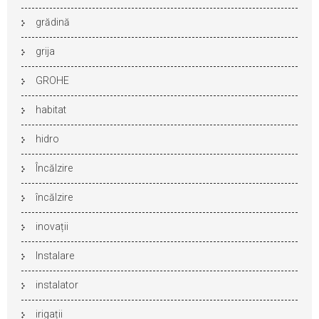
grădină
grija
GROHE
habitat
hidro
Încălzire
încălzire
inovații
Instalare
instalator
irigații