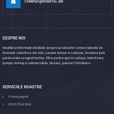
COMENZI@ROMSTAL.MD
DESPRE NOI
Noutăți și informații detaliate despre produsele comercializate de
Romstal: calorifere din otel, cazane lemne si carbune, încalzire prin
pardoseala cu agent termic, filtre pentru apa si cartușe, hidrofoare,
pompe drenaj si submersibile, lavoare, panouri fotvoltaice.
SERVICIILE NOASTRE
Prima pagină
#243 (fără titlu)