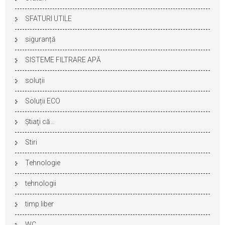
SFATURI UTILE
siguranță
SISTEME FILTRARE APĂ
soluții
Soluții ECO
Ştiaţi că…
Stiri
Tehnologie
tehnologii
timp liber
WC