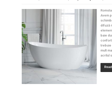
Romstal 
Avem pe
schimba
difuză 
element
baie dur
confort
trebuie
mult ma
acrilul s
Read