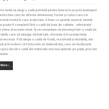
te invită să alegi o cadă potrivită pentru baia ta la un preț avantajos!
ntru tine căzi de diferite dimensiuni, forme și culori care vor
 total modul în care arată baia. O baie cu spumă, muzică, lumină
nu poate fi completă fără o cadă de baie de calitate - adevaratul
 cheie al acestui ritual. Îți recomandam să investești într-o cadă de
abilă, care să adauge stil băii tale, oferindu-ți în același timp
ul necesar. Poți alege o cadă de fontă, rezistentă și durabilă, dar
 să ai în vedere că fonta este un material dur, care se încălzește
i greu decât o cadă din materiale mai nou apărute pe piață, precum
anitar....
 More ›