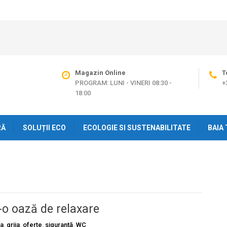
Magazin Online
T
PROGRAM: LUNI - VINERI 08:30 -
+
18:00
RĂ
SOLUȚII ECO
ECOLOGIE SI SUSTENABILITATE
BAIA 
-o oază de relaxare
ta
,
grija
,
oferte
,
siguranță
,
WC