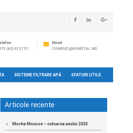
elefon
Email
373 (62) 02 57 57
COMENZI@ROMSTAL.MD
TA
SISTEME FILTRARE APĂ
SFATURI UTILE
Articole recente
Mocha Mousse – culoarea anului 2025