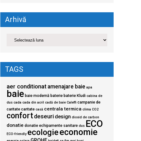
Arhivă
TAGS
aer conditionat
amenajare baie
apa
baie
baie modernă
baterie
baterie Kludi
cabina de
campanie de
dus
cada
cada din acril
cadă de baie
Caleffi
centrala termica
caritate
caritate
casă
clima
CO2
confort
deseuri
design
dioxid de carbon
ECO
donatie
donatie echipamente sanitare
dus
economie
ecologie
ECO-friendly
GROHE
energie solara
haideti sa fim mai buni