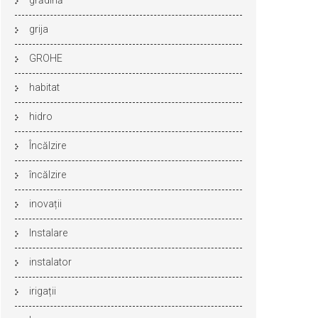
grădină
grija
GROHE
habitat
hidro
Încălzire
încălzire
inovații
Instalare
instalator
irigații