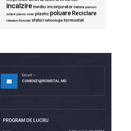
incalzire
mediu inconjurator
natura
panouri
poluare
Reciclare
plastic
solare
panou solar
termostat
sfaturi
tehnologie
relaxare
Romstal
Email
COMENZI@ROMSTAL.MD
PROGRAM DE LUCRU