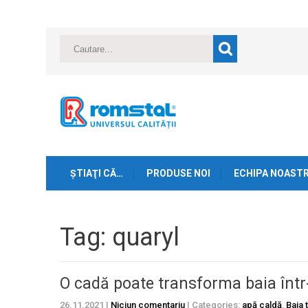
ŞTIAŢI CĂ…
PRODUSE NOI
ECHIPA NOAST
Tag: quaryl
O cadă poate transforma baia într
26.11.2021
|
Niciun comentariu
| Categories:
apă caldă
,
Baia 