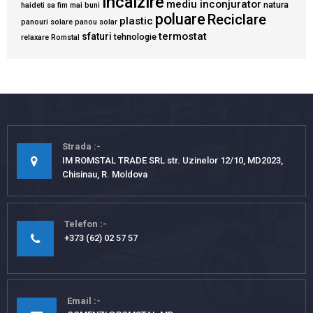
incalzire
mediu inconjurator
natura
haideti sa fim mai buni
poluare
Reciclare
plastic
panouri solare
panou solar
termostat
sfaturi
tehnologie
relaxare
Romstal
Strada
IM ROMSTAL TRADE SRL str. Uzinelor 12/10, MD2023,
Chisinau, R. Moldova
Telefon
+373 (62) 02 57 57
Email