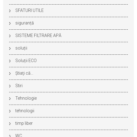
SFATURI UTILE
siguranță
SISTEME FILTRARE APĂ
soluții
Soluții ECO
Ştiaţi că…
Stiri
Tehnologie
tehnologii
timp liber
WC