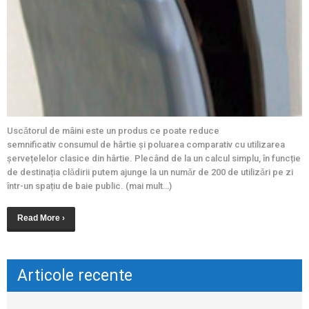
Uscǎtorul de mâini este un produs ce poate reduce
semnificativ consumul de hârtie și poluarea comparativ cu utilizarea
șervețelelor clasice din hârtie. Plecând de la un calcul simplu, în funcție
de destinația clǎdirii putem ajunge la un numǎr de 200 de utilizǎri pe zi
într-un spațiu de baie public. (mai mult…)
Read More ›
Articole recente