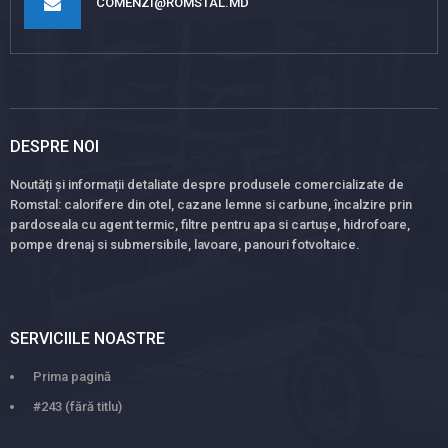
COMENZI@ROMSTAL.MD
DESPRE NOI
Noutăți și informații detaliate despre produsele comercializate de
Romstal: calorifere din otel, cazane lemne si carbune, încalzire prin
pardoseala cu agent termic, filtre pentru apa si cartușe, hidrofoare,
pompe drenaj si submersibile, lavoare, panouri fotvoltaice.
SERVICIILE NOASTRE
Prima pagină
#243 (fără titlu)