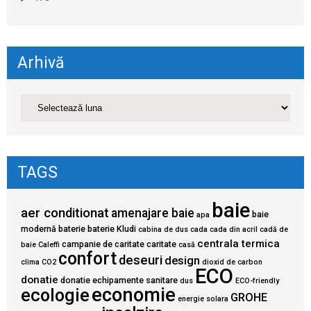
Arhivă
TAGS
baie
aer conditionat
amenajare baie
baie
apa
modernă
baterie
baterie Kludi
cabina de dus
cada
cada din acril
cadă de
centrala termica
campanie de caritate
caritate
baie
Caleffi
casă
confort
deseuri
design
clima
CO2
dioxid de carbon
ECO
donatie
donatie echipamente sanitare
dus
ECO-friendly
economie
ecologie
GROHE
energie solara