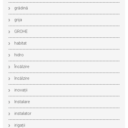
grădină
grija
GROHE
habitat
hidro
Încălzire
încălzire
inovații
Instalare
instalator
irigații