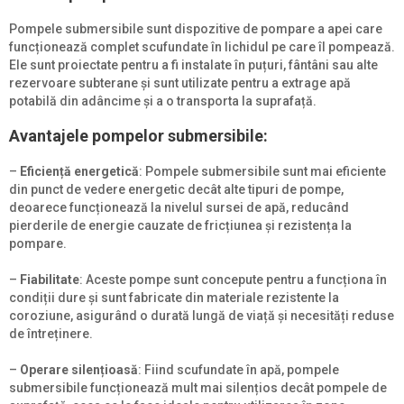
Pompele submersibile sunt dispozitive de pompare a apei care
funcționează complet scufundate în lichidul pe care îl pompează.
Ele sunt proiectate pentru a fi instalate în puțuri, fântâni sau alte
rezervoare subterane și sunt utilizate pentru a extrage apă
potabilă din adâncime și a o transporta la suprafață.
Avantajele pompelor submersibile:
–
Eficiență energetică
: Pompele submersibile sunt mai eficiente
din punct de vedere energetic decât alte tipuri de pompe,
deoarece funcționează la nivelul sursei de apă, reducând
pierderile de energie cauzate de fricțiunea și rezistența la
pompare.
–
Fiabilitate
: Aceste pompe sunt concepute pentru a funcționa în
condiții dure și sunt fabricate din materiale rezistente la
coroziune, asigurând o durată lungă de viață și necesități reduse
de întreținere.
–
Operare silențioasă
: Fiind scufundate în apă, pompele
submersibile funcționează mult mai silențios decât pompele de