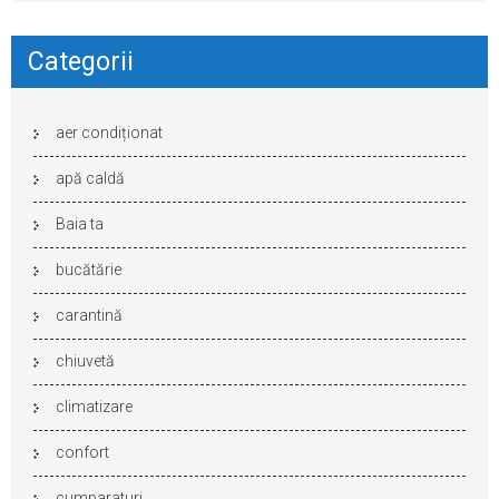
Categorii
aer condiționat
apă caldă
Baia ta
bucătărie
carantină
chiuvetă
climatizare
confort
cumparaturi