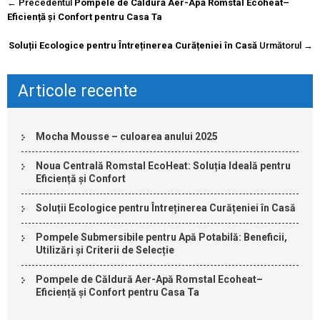
Navigare
←
Precedentul
Pompele de Căldură Aer-Apă Romstal Ecoheat–
postare
Eficiență și Confort pentru Casa Ta
Soluții Ecologice pentru Întreținerea Curățeniei în Casă
Următorul
→
Articole recente
Mocha Mousse – culoarea anului 2025
Noua Centrală Romstal EcoHeat: Soluția Ideală pentru
Eficiență și Confort
Soluții Ecologice pentru Întreținerea Curățeniei în Casă
Pompele Submersibile pentru Apă Potabilă: Beneficii,
Utilizări și Criterii de Selecție
Pompele de Căldură Aer-Apă Romstal Ecoheat–
Eficiență și Confort pentru Casa Ta