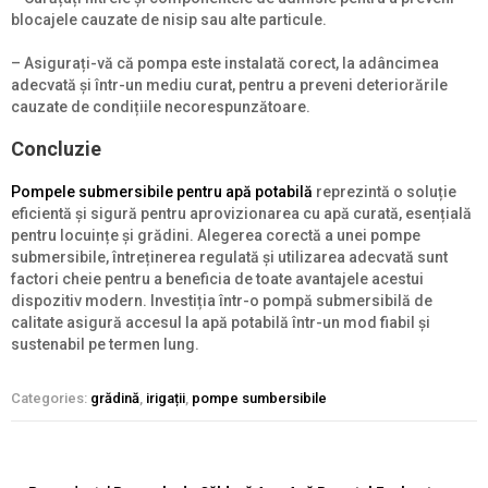
blocajele cauzate de nisip sau alte particule.
– Asigurați-vă că pompa este instalată corect, la adâncimea
adecvată și într-un mediu curat, pentru a preveni deteriorările
cauzate de condițiile necorespunzătoare.
Concluzie
Pompele submersibile pentru apă potabilă
reprezintă o soluție
eficientă și sigură pentru aprovizionarea cu apă curată, esențială
pentru locuințe și grădini. Alegerea corectă a unei pompe
submersibile, întreținerea regulată și utilizarea adecvată sunt
factori cheie pentru a beneficia de toate avantajele acestui
dispozitiv modern. Investiția într-o pompă submersibilă de
calitate asigură accesul la apă potabilă într-un mod fiabil și
sustenabil pe termen lung.
Categories:
grădină
,
irigații
,
pompe sumbersibile