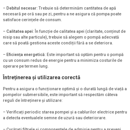
–
Debitul necesar
: Trebuie să determinăm cantitatea de apă
necesară pe oră sau pe zi, pentru a ne asigura că pompa poate
satisface cerințele de consum.
–
Calitatea apei
: În funcție de calitatea apei (claritate, conținut de
nisip sau alte particule), trebuie să alegem o pompă adecvată
care să poată gestiona aceste condiții fără a se deteriora.
–
Eficiența energetică
: Este important să optăm pentru o pompă
cu un consum redus de energie pentru a minimiza costurile de
operare pe termen lung.
Întreținerea și utilizarea corectă
Pentru a asigura o funcționare optimă și o durată lungă de viață a
pompelor submersibile, este important să respectăm câteva
reguli de întreținere și utilizare:
– Verificați periodic starea pompei și a cablurilor electrice pentru
a detecta eventualele semne de uzură sau deteriorare.
– Curățați filtrele și componentele de admisie pentru a preveni