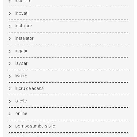
încălzire
inovații
Instalare
instalator
irigații
lavoar
livrare
lucru de acasă
oferte
online
pompe sumbersibile