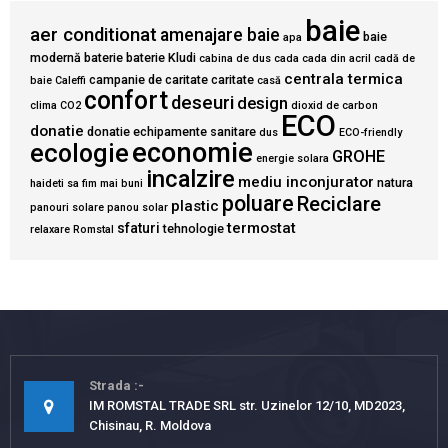
baie
aer conditionat
amenajare baie
baie
apa
modernă
baterie
baterie Kludi
cabina de dus
cada
cada din acril
cadă de
centrala termica
campanie de caritate
caritate
baie
Caleffi
casă
confort
deseuri
design
clima
CO2
dioxid de carbon
ECO
donatie
donatie echipamente sanitare
dus
ECO-friendly
economie
ecologie
GROHE
energie solara
incalzire
mediu inconjurator
natura
haideti sa fim mai buni
poluare
Reciclare
plastic
panouri solare
panou solar
termostat
sfaturi
tehnologie
relaxare
Romstal
Strada
IM ROMSTAL TRADE SRL str. Uzinelor 12/10, MD2023,
Chisinau, R. Moldova