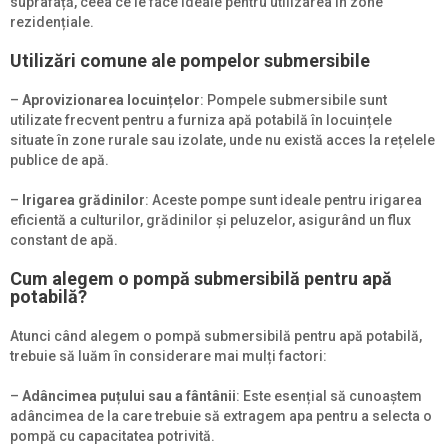
suprafață, ceea ce le face ideale pentru utilizarea în zone
rezidențiale.
Utilizări comune ale pompelor submersibile
–
Aprovizionarea locuințelor
: Pompele submersibile sunt
utilizate frecvent pentru a furniza apă potabilă în locuințele
situate în zone rurale sau izolate, unde nu există acces la rețelele
publice de apă.
–
Irigarea grădinilor
: Aceste pompe sunt ideale pentru irigarea
eficientă a culturilor, grădinilor și peluzelor, asigurând un flux
constant de apă.
Cum alegem o pompă submersibilă pentru apă
potabilă?
Atunci când alegem o pompă submersibilă pentru apă potabilă,
trebuie să luăm în considerare mai mulți factori:
–
Adâncimea puțului sau a fântânii
: Este esențial să cunoaștem
adâncimea de la care trebuie să extragem apa pentru a selecta o
pompă cu capacitatea potrivită.