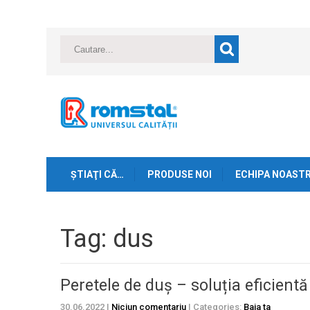
ŞTIAŢI CĂ…
PRODUSE NOI
ECHIPA NOAST
Tag: dus
Peretele de duș – soluția eficient
30.06.2022
|
Niciun comentariu
| Categories:
Baia ta