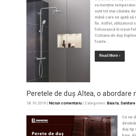
va menține temperatura
sunt tot mai căutate d
mână care ne ajută să n
fix. Astfel, utilizatoru
folosească în vreun fel
Coloana de duș Euphori
foarte...
Read More ›
Peretele de duș Altea, o abordar
18.10.2019
|
Niciun comentariu
| Categories:
Baia ta
,
Sanitare
Ce ne d
desăvâr
duș tip
baia. A