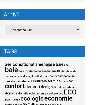
Arhivă
TAGS
aer conditionat
amenajare baie
apa
baie
baie modernă
baterie
baterie Kludi
cabina de
campanie de
dus
cada
cada din acril
cadă de baie
Caleffi
centrala termica
caritate
caritate
casă
clima
CO2
confort
deseuri
design
dioxid de carbon
ECO
donatie
donatie echipamente sanitare
dus
economie
ecologie
ECO-friendly
GROHE
energie solara
haideti sa fim mai buni