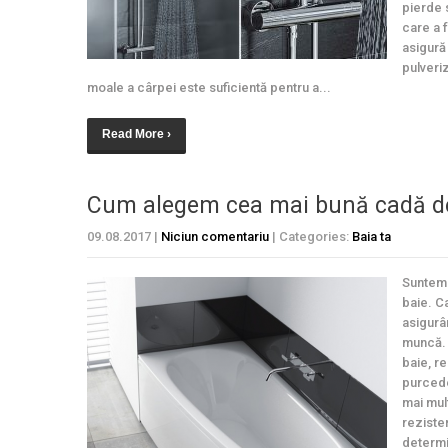
pierde s
care a 
asigură 
pulveriz
moale a cârpei este suficientă pentru a...
Read More ›
Cum alegem cea mai bună cadă d
09.08.2017
|
Niciun comentariu
| Categories:
Baia ta
Suntem 
baie. C
asigurâ
muncă. 
baie, r
purcede
mai mult
reziste
determin