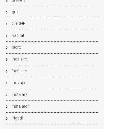
grădină
grija
GROHE
habitat
hidro
Încălzire
încălzire
inovații
Instalare
instalator
irigații