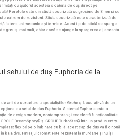
elimitați cu ajutorul acesteia o cabină de duș direct pe
ală! Peretele este din sticlă securizată cu grosime de 8 mm și se
te extrem de rezistent. Sticla securizată este caracterizată de
nță la tensiuni mecanice și termice. Acest tip de sticlă se sparge
de greu și mai mult, chiar dacă se ajunge la spargerea ei, aceasta
ul setului de duș Euphoria de la
i de anii de cercetare a specialiștilor Grohe și bucurați-vă de un
epțional cu setul de duș Euphoria. Sistemul Euphoria este o
ție de design modern, contemporan și excelentă funcționalitate –
 GROHE DreamSpray® și GROHE TurboStat® într-un produs entry-
mplasat flexibil pe o îmbinare cu bilă, acest cap de duș va fi o nouă
 în baia dvs. Finisajul cromat este rezistent la murdărie și nu își