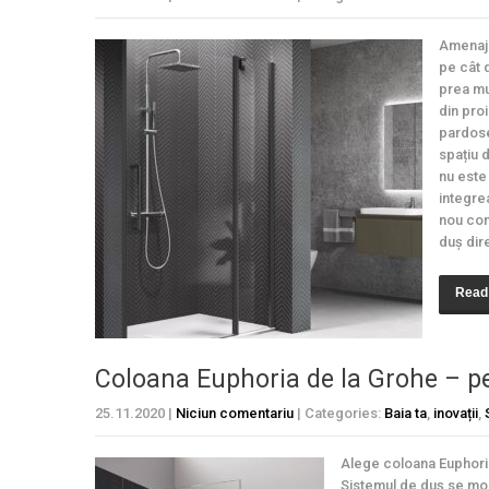
Amenaja
pe cât 
prea mu
din proi
pardose
spațiu 
nu este
integre
nou con
duș dir
Read
Coloana Euphoria de la Grohe – pe
25.11.2020
|
Niciun comentariu
| Categories:
Baia ta
,
inovații
,
Alege coloana Euphoria
Sistemul de duș se mon