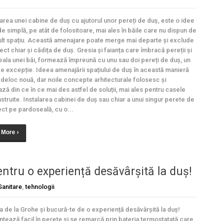
rea unei cabine de duș cu ajutorul unor pereți de duș, este o idee
de simplă, pe atât de folositoare, mai ales în băile care nu dispun de
lt spațiu. Această amenajare poate merge mai departe și exclude
ect chiar și cădița de duș. Gresia și faianța care îmbracă pereții și
ala unei băi, formează împreună cu unu sau doi pereți de duș, un
de excepție. Ideea amenajării spațiului de duș în această manieră
 deloc nouă, dar noile concepte arhitecturale folosesc și
ază din ce în ce mai des astfel de soluții, mai ales pentru casele
struite. Instalarea cabinei de duș sau chiar a unui singur perete de
ect pe pardoseală, cu o...
 More ›
ntru o experiență desăvârșită la duș!
Sanitare
,
tehnologii
 de la Grohe și bucură-te de o experiență desăvârșită la duș!
tează facil în perete și se remarcă prin bateria termostatată care