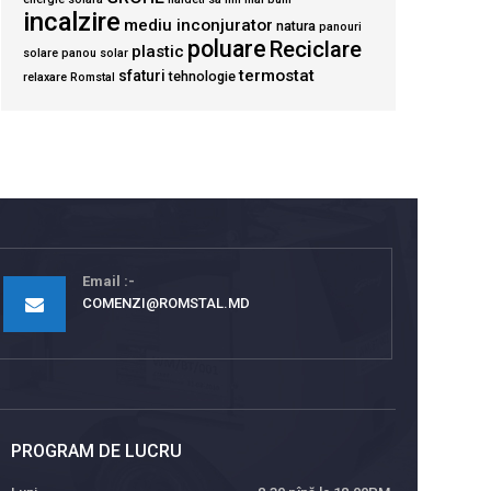
incalzire
mediu inconjurator
natura
panouri
poluare
Reciclare
plastic
solare
panou solar
termostat
sfaturi
tehnologie
relaxare
Romstal
Email
COMENZI@ROMSTAL.MD
PROGRAM DE LUCRU