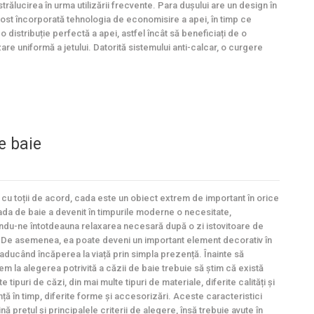
trălucirea în urma utilizării frecvente. Para dușului are un design în
fost încorporată tehnologia de economisire a apei, în timp ce
o distribuție perfectă a apei, astfel încât să beneficiați de o
are uniformă a jetului. Datorită sistemului anti-calcar, o curgere
e baie
cu toții de acord, cada este un obiect extrem de important în orice
ada de baie a devenit în timpurile moderne o necesitate,
ndu-ne întotdeauna relaxarea necesară după o zi istovitoare de
De asemenea, ea poate deveni un important element decorativ în
eaducând încăperea la viață prin simpla prezență. Înainte să
m la alegerea potrivită a căzii de baie trebuie să știm că există
e tipuri de căzi, din mai multe tipuri de materiale, diferite calități și
nță în timp, diferite forme și accesorizări. Aceste caracteristici
ă prețul și principalele criterii de alegere, însă trebuie avute în