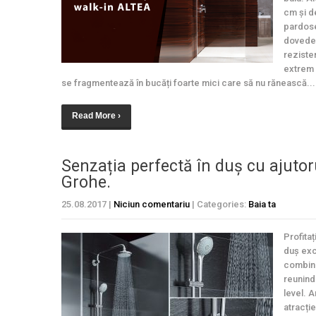
cm și d
pardose
dovedeș
reziste
extrem 
se fragmentează în bucăți foarte mici care să nu rănească...
Read More ›
Senzația perfectă în duș cu ajutor
Grohe.
25.08.2017
|
Niciun comentariu
| Categories:
Baia ta
Profitaț
duș exc
combina
reunind
level. A
atracție