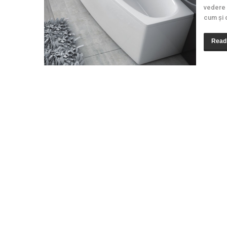
vedere ș
cum și 
Read