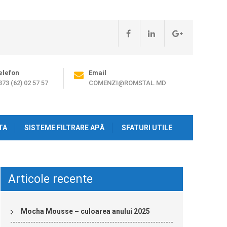
elefon
Email
373 (62) 02 57 57
COMENZI@ROMSTAL.MD
TA
SISTEME FILTRARE APĂ
SFATURI UTILE
Articole recente
Mocha Mousse – culoarea anului 2025