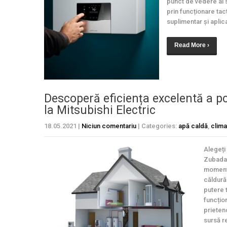
punct de vedere al s
prin funcționare tac
suplimentar și aplica
Read More ›
Descoperă eficiența excelentă a 
la Mitsubishi Electric
18.05.2021
|
Niciun comentariu
| Categories:
apă caldă
,
clima
Alegeți
Zubadan
momentu
căldură
putere 
funcțio
prieten
sursă r