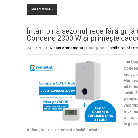
Read More ›
Întâmpină sezonul rece fără grijă
Condens 2300 W și primește cado
24.09.2020
|
Niciun comentariu
| Categories:
încălzire
,
oferte
Întâmpi
condens
inclus 
Honeywe
să te bu
valabil
pentru 
valorif
maximul
cu cond
în gaze
definește prin: sisteme de înaltă calitate...