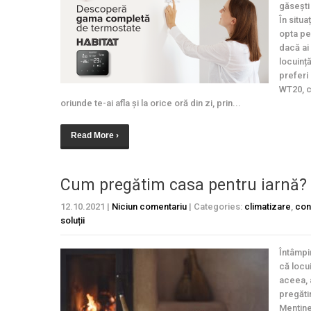
găsești 
În situa
opta pe
dacă ai 
locuinț
preferi 
WT20, c
oriunde te-ai afla și la orice oră din zi, prin...
Read More ›
Cum pregătim casa pentru iarnă?
12.10.2021
|
Niciun comentariu
| Categories:
climatizare
,
con
soluții
Întâmpi
că locu
aceea, 
pregăti
Menține