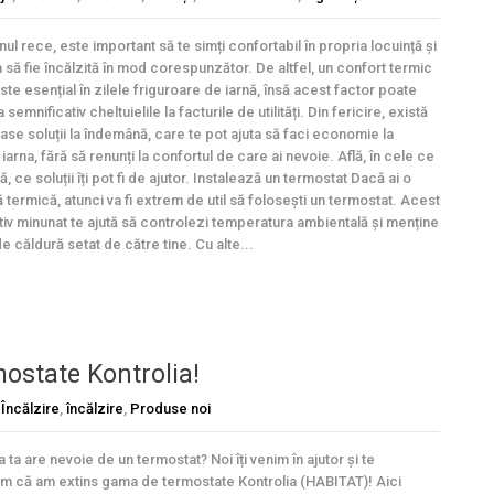
ul rece, este important să te simți confortabil în propria locuință și
 să fie încălzită în mod corespunzător. De altfel, un confort termic
ste esențial în zilele friguroare de iarnă, însă acest factor poate
a semnificativ cheltuielile la facturile de utilități. Din fericire, există
se soluții la îndemână, care te pot ajuta să faci economie la
iarna, fără să renunți la confortul de care ai nevoie. Află, în cele ce
 ce soluții îți pot fi de ajutor. Instalează un termostat Dacă ai o
 termică, atunci va fi extrem de util să folosești un termostat. Acest
tiv minunat te ajută să controlezi temperatura ambientală și menține
de căldură setat de către tine. Cu alte...
ostate Kontrolia!
,
Încălzire
,
încălzire
,
Produse noi
 ta are nevoie de un termostat? Noi îți venim în ajutor și te
m că am extins gama de termostate Kontrolia (HABITAT)! Aici