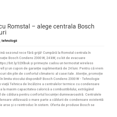
 cu Romstal – alege centrala Bosch
uri
,
tehnologii
nă sezonul rece fără grijă! Cumpără la Romstal centrala în
ație Bosch Condens 2300 W, 24 kW, cu kit de evacuare
https://bit.ly/32Xlbuk și primește cadou un termostat wireless
ll și un cupon de garanție suplimentară de 24 luni. Pentru că vrem
curi din plin de confortul climateric al casei tale. Atenție, promoție
ă în limita stocului disponibil! Bosch Condens 2300 W - Tehnologie
o viață Tehnica de încălzire a centralelor termice cu condensare
ica la maxim capacitatea calorică a combustibilului, extrăgând
 de căldura pentru confortul locuinței dumneavoastră. Centralele
ensare utilizează o mare parte a căldurii de condensare existentă
le arse și o reintroduc în sistem. Oferta de produse Bosch se