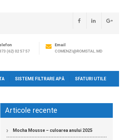
elefon
Email
373 (62) 02 57 57
COMENZI@ROMSTAL.MD
TA
SISTEME FILTRARE APĂ
SFATURI UTILE
Articole recente
Mocha Mousse – culoarea anului 2025