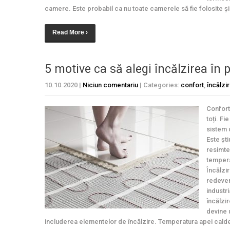
camere. Este probabil ca nu toate camerele să fie folosite și
Read More ›
5 motive ca să alegi încălzirea în
10.10.2020
|
Niciun comentariu
| Categories:
confort
,
încălzi
Confort
toți. Fi
sistem 
Este ști
resimte 
tempera
Încălzi
redeven
industri
încălzi
devine u
includerea elementelor de încălzire. Temperatura apei calde