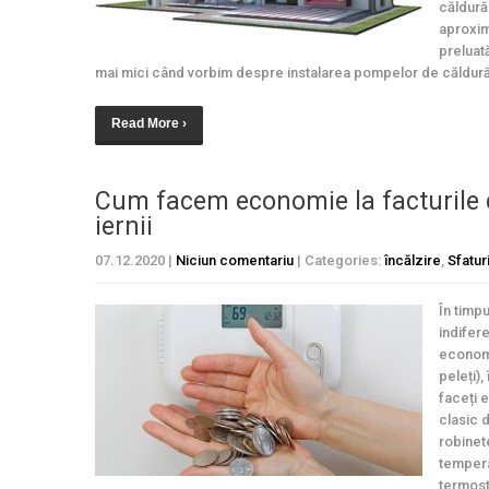
căldură
aproxim
preluată
mai mici când vorbim despre instalarea pompelor de căldură
Read More ›
Cum facem economie la facturile de
iernii
07.12.2020
|
Niciun comentariu
| Categories:
încălzire
,
Sfatur
În timpu
indifer
economi
peleți),
faceți 
clasic 
robinete
tempera
termost