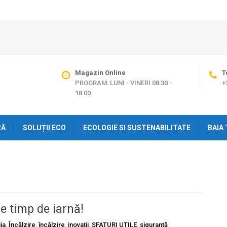
Magazin Online
T
PROGRAM: LUNI - VINERI 08:30 -
+
18:00
RĂ
SOLUȚII ECO
ECOLOGIE SI SUSTENABILITATE
BAIA 
 timp de iarnă!
ija
,
Încălzire
,
încălzire
,
inovații
,
SFATURI UTILE
,
siguranță