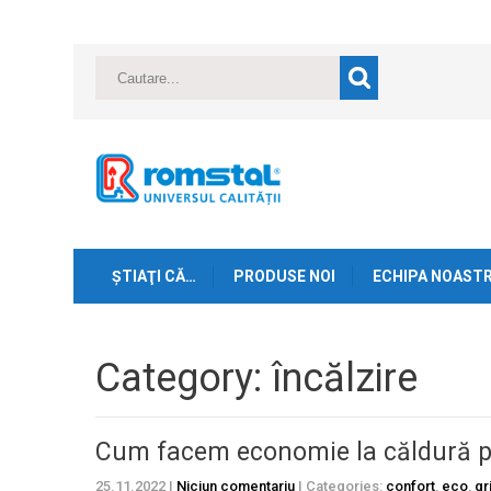
ŞTIAŢI CĂ…
PRODUSE NOI
ECHIPA NOAST
Category: încălzire
Cum facem economie la căldură pe
25.11.2022
|
Niciun comentariu
| Categories:
confort
,
eco
,
gr