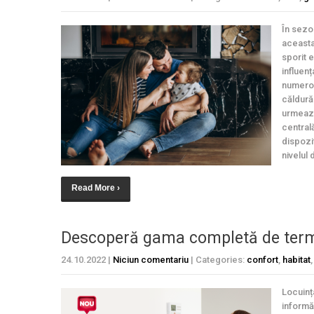
În sezon
aceasta
sporit e
influenț
numeroa
căldură 
urmează,
centrală
dispozi
nivelul 
Read More ›
Descoperă gama completă de term
24.10.2022
|
Niciun comentariu
| Categories:
confort
,
habitat
Locuința
informă