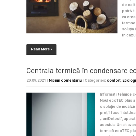
de cali
potrivi
va crea
termoel
soluția
În cazul
Read More ›
Centrala termică în condensare e
20.09.2021
|
Niciun comentariu
| Categories:
confort
,
Ecologi
Informații tehnice 
Noul ecoTEC plus a f
o soluție de încălzi
preț îl face întotde
„IoniDetect”, aparat
acestuia.Un alt ava
termică ecoTEC plus 