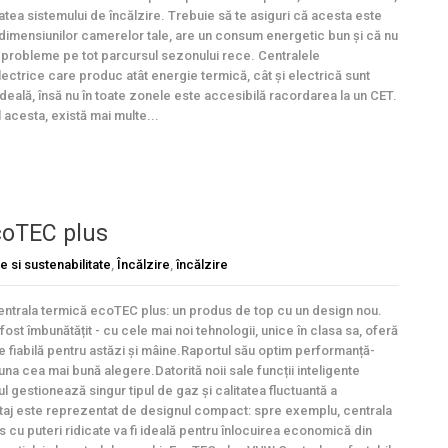
tatea sistemului de încălzire. Trebuie să te asiguri că acesta este
t dimensiunilor camerelor tale, are un consum energetic bun și că nu
 probleme pe tot parcursul sezonului rece. Centralele
ectrice care produc atât energie termică, cât și electrică sunt
 ideală, însă nu în toate zonele este accesibilă racordarea la un CET.
 acesta, există mai multe...
coTEC plus
e si sustenabilitate
,
Încălzire
,
încălzire
centrala termică ecoTEC plus: un produs de top cu un design nou.
ost îmbunătățit - cu cele mai noi tehnologii, unice în clasa sa, oferă
re fiabilă pentru astăzi și mâine.Raportul său optim performanță-
auna cea mai bună alegere.Datorită noii sale funcții inteligente
ul gestionează singur tipul de gaz și calitatea fluctuantă a
ntaj este reprezentat de designul compact: spre exemplu, centrala
cu puteri ridicate va fi ideală pentru înlocuirea economică din