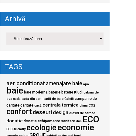
Arhivă
TAGS
aer conditionat
amenajare baie
apa
baie
baie modernă
baterie
baterie Kludi
cabina de
campanie de
dus
cada
cada din acril
cadă de baie
Caleffi
centrala termica
caritate
caritate
casă
clima
CO2
confort
deseuri
design
dioxid de carbon
ECO
donatie
donatie echipamente sanitare
dus
economie
ecologie
ECO-friendly
GROHE
energie solara
haideti sa fim mai buni