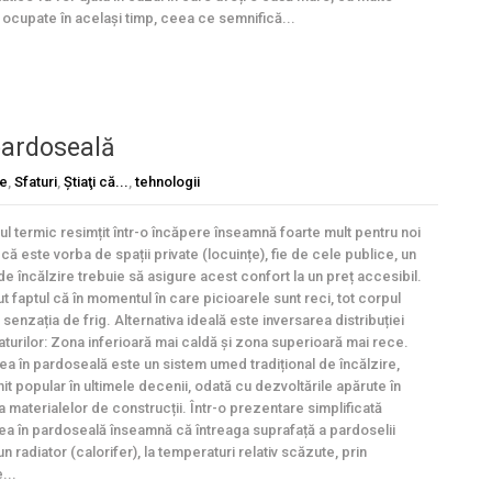
 ocupate în același timp, ceea ce semnifică...
 pardoseală
re
,
Sfaturi
,
Ştiaţi că...
,
tehnologii
ul termic resimțit într-o încăpere înseamnă foarte mult pentru noi
e că este vorba de spații private (locuințe), fie de cele publice, un
de încălzire trebuie să asigure acest confort la un preț accesibil.
ut faptul că în momentul în care picioarele sunt reci, tot corpul
senzația de frig. Alternativa ideală este inversarea distribuției
turilor: Zona inferioară mai caldă și zona superioară mai rece.
rea în pardoseală este un sistem umed tradițional de încălzire,
it popular în ultimele decenii, odată cu dezvoltările apărute în
a materialelor de construcții. Într-o prezentare simplificată
rea în pardoseală înseamnă că întreaga suprafață a pardoselii
n radiator (calorifer), la temperaturi relativ scăzute, prin
...