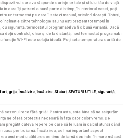
dispozitivul care va răspunde dorințelor tale și stilului tău de viață.
ția în care îți petreci o bună parte din timp, în interiorul casei, poți
ntru un termostat pe care îl setezi manual, oricând dorești. Totuși,
o înclinație către tehnologie sau nu ești prezent tot timpul în
ă, cu siguranță, termostatul programabil va fi o bună variantă. Dacă
să deții controlul, chiar și de la distanță, noul termostat programabil
u funcție WI-FI este soluția ideală. Poți seta temperatura dorită de
fort
,
grija
,
Încălzire
,
încălzire
,
Sfaturi
,
SFATURI UTILE
,
siguranță
,
nă sezonul rece fără grijă! Pentru asta, este bine să ne asigurăm
ința ne oferă protecția necesară în fața capriciilor vremii. De
am pregătit câteva repere pe care să le luăm în calcul atunci când
m casa pentru iarnă. Încălzirea, cel mai important aspect
rea unui mediu călduros pe timp de iarnă depinde, în mare măsură,