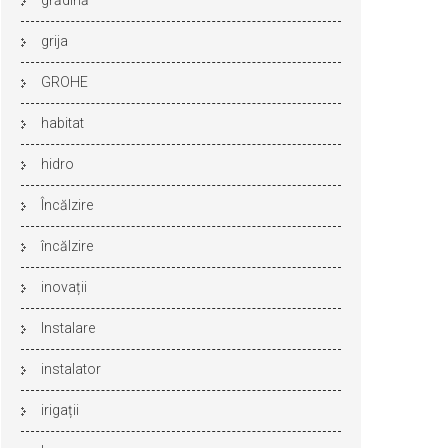
grădină
grija
GROHE
habitat
hidro
Încălzire
încălzire
inovații
Instalare
instalator
irigații