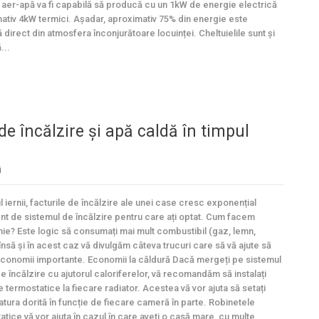
 aer-apă va fi capabilă să producă cu un 1kW de energie electrică
ativ 4kW termici. Așadar, aproximativ 75% din energie este
 direct din atmosfera înconjurătoare locuinței. Cheltuielile sunt și
...
 încălzire și apă caldă în timpul
i
l iernii, facturile de încălzire ale unei case cresc exponențial
ent de sistemul de încălzire pentru care ați optat. Cum facem
e? Este logic să consumați mai mult combustibil (gaz, lemn,
 însă și în acest caz vă divulgăm câteva trucuri care să vă ajute să
economii importante. Economii la căldură Dacă mergeți pe sistemul
de încălzire cu ajutorul caloriferelor, vă recomandăm să instalați
 termostatice la fiecare radiator. Acestea vă vor ajuta să setați
tura dorită în funcție de fiecare cameră în parte. Robinetele
atice vă vor ajuta în cazul în care aveți o casă mare, cu multe