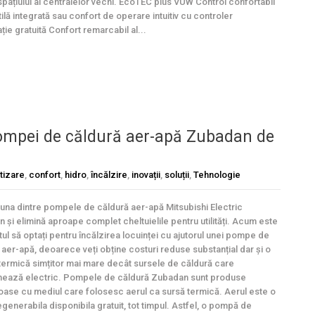
pațiului al centralelor vechi. EcoTEC plus VUW Control confortabil
tilă integrată sau confort de operare intuitiv cu controler
ție gratuită Confort remarcabil al...
pompei de căldură aer-apă Zubadan de
tizare
,
confort
,
hidro
,
încălzire
,
inovații
,
soluții
,
Tehnologie
 una dintre pompele de căldură aer-apă Mitsubishi Electric
 și elimină aproape complet cheltuielile pentru utilități. Acum este
l să optați pentru încălzirea locuinței cu ajutorul unei pompe de
 aer-apă, deoarece veți obține costuri reduse substanțial dar și o
termică simțitor mai mare decât sursele de căldură care
nează electric. Pompele de căldură Zubadan sunt produse
oase cu mediul care folosesc aerul ca sursă termică. Aerul este o
egenerabila disponibila gratuit, tot timpul. Astfel, o pompă de