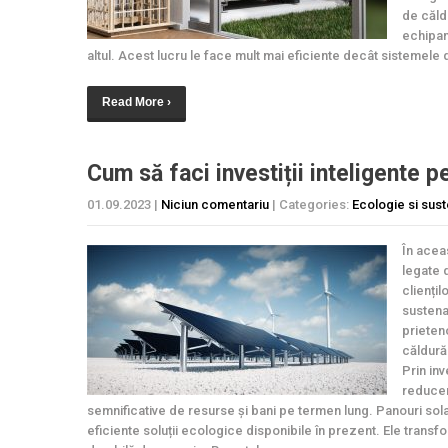
de căld
echipam
altul. Acest lucru le face mult mai eficiente decât sistemele d
Read More ›
Cum să faci investiții inteligente p
01.09.2023
|
Niciun comentariu
| Categories:
Ecologie si sust
În acea
legate 
cliențil
sustena
prieten
căldură
Prin inv
reducer
semnificative de resurse și bani pe termen lung. Panouri sola
eficiente soluții ecologice disponibile în prezent. Ele transf