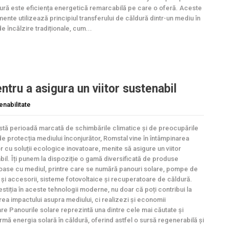
ură este eficiența energetică remarcabilă pe care o oferă. Aceste
ente utilizează principiul transferului de căldură dintr-un mediu în
e încălzire tradiționale, cum...
entru a asigura un viitor sustenabil
enabilitate
stă perioadă marcată de schimbările climatice și de preocupările
de protecția mediului înconjurător, Romstal vine în întâmpinarea
or cu soluții ecologice inovatoare, menite să asigure un viitor
bil. Îți punem la dispoziție o gamă diversificată de produse
oase cu mediul, printre care se numără panouri solare, pompe de
 și accesorii, sisteme fotovoltaice și recuperatoare de căldură.
estiția în aceste tehnologii moderne, nu doar că poți contribui la
ea impactului asupra mediului, ci realizezi și economii
re Panourile solare reprezintă una dintre cele mai căutate și
ormă energia solară în căldură, oferind astfel o sursă regenerabilă și