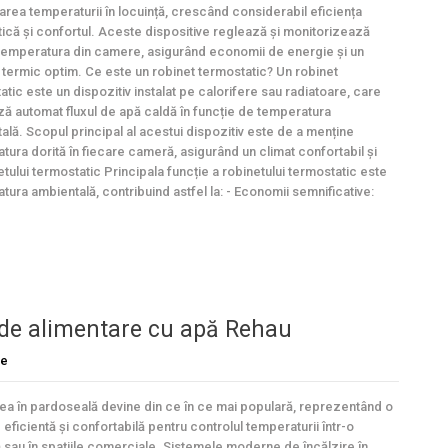
area temperaturii în locuință, crescând considerabil eficiența
ică și confortul. Aceste dispositive reglează și monitorizează
temperatura din camere, asigurând economii de energie și un
 termic optim. Ce este un robinet termostatic? Un robinet
atic este un dispozitiv instalat pe calorifere sau radiatoare, care
ză automat fluxul de apă caldă în funcție de temperatura
ală. Scopul principal al acestui dispozitiv este de a menține
tura dorită în fiecare cameră, asigurând un climat confortabil și
netului termostatic Principala funcție a robinetului termostatic este
tura ambientală, contribuind astfel la: - Economii semnificative:
e de alimentare cu apă Rehau
re
rea în pardoseală devine din ce în ce mai populară, reprezentând o
eficientă și confortabilă pentru controlul temperaturii într-o
ă sau în spațiile comerciale. Sistemele moderne de încălzire în