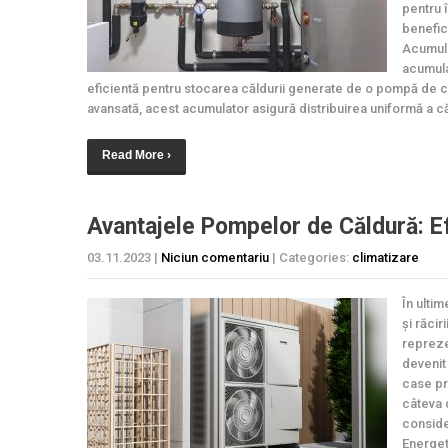
pentru 
benefic
Acumula
acumula
eficientă pentru stocarea căldurii generate de o pompă de căl
avansată, acest acumulator asigură distribuirea uniformă a căld
Read More ›
Avantajele Pompelor de Căldură: Ef
03.11.2023
|
Niciun comentariu
| Categories:
climatizare
În ultim
și răcir
repreze
devenit
case pr
câteva 
conside
Energet