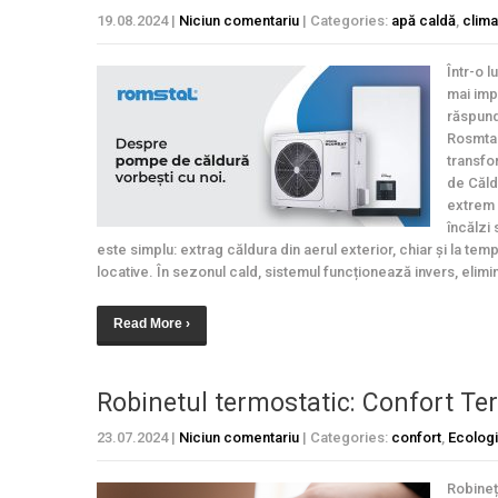
19.08.2024
|
Niciun comentariu
| Categories:
apă caldă
,
clima
Într-o l
mai imp
răspund
Rosmtal
transfo
de Căld
extrem 
încălzi 
este simplu: extrag căldura din aerul exterior, chiar și la tempe
locative. În sezonul cald, sistemul funcționează invers, elimin
Read More ›
Robinetul termostatic: Confort Te
23.07.2024
|
Niciun comentariu
| Categories:
confort
,
Ecologi
Robineț