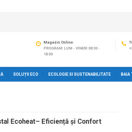
Magazin Online
T
PROGRAM: LUNI - VINERI 08:30 -
+
18:00
RĂ
SOLUȚII ECO
ECOLOGIE SI SUSTENABILITATE
BAIA 
al Ecoheat– Eficiență și Confort