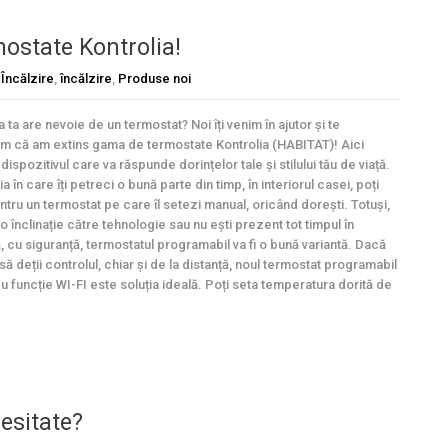
ostate Kontrolia!
,
Încălzire
,
încălzire
,
Produse noi
 ta are nevoie de un termostat? Noi îți venim în ajutor și te
m că am extins gama de termostate Kontrolia (HABITAT)! Aici
dispozitivul care va răspunde dorințelor tale și stilului tău de viață.
ția în care îți petreci o bună parte din timp, în interiorul casei, poți
ntru un termostat pe care îl setezi manual, oricând dorești. Totuși,
o înclinație către tehnologie sau nu ești prezent tot timpul în
ă, cu siguranță, termostatul programabil va fi o bună variantă. Dacă
să deții controlul, chiar și de la distanță, noul termostat programabil
u funcție WI-FI este soluția ideală. Poți seta temperatura dorită de
esitate?