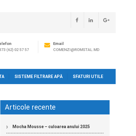
elefon
Email
373 (62) 02 57 57
COMENZI@ROMSTAL.MD
TA
SISTEME FILTRARE APĂ
SFATURI UTILE
Articole recente
Mocha Mousse – culoarea anului 2025