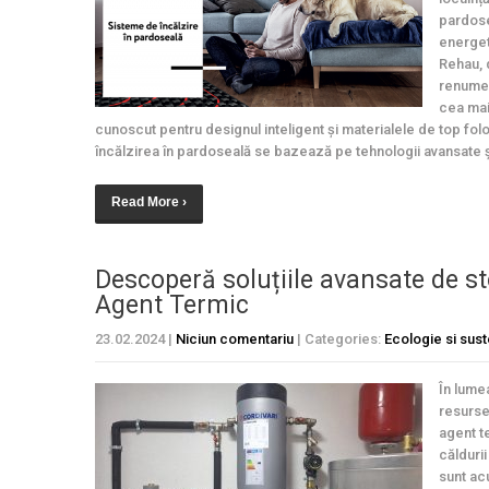
pardose
energet
Rehau, 
renume 
cea mai 
cunoscut pentru designul inteligent și materialele de top fo
încălzirea în pardoseală se bazează pe tehnologii avansate și 
Read More ›
Descoperă soluțiile avansate de s
Agent Termic
23.02.2024
|
Niciun comentariu
| Categories:
Ecologie si sust
În lume
resursel
agent t
călduri
sunt ac