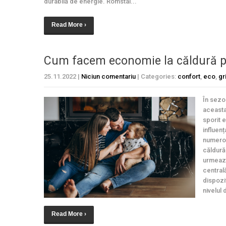
durabilă de energie. Romstal...
Read More ›
Cum facem economie la căldură pe
25.11.2022
|
Niciun comentariu
| Categories:
confort
,
eco
,
gr
În sezon
aceasta
sporit e
influenț
numeroa
căldură 
urmează,
centrală
dispozi
nivelul 
Read More ›