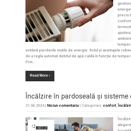
gestion
energet
precis 
confort
termost
ajustea
ambient
tempera
evitând pierderile inutile de energie. Rolul și avantajele robi
de a regla automat debitul de apă caldă în funcție de tempera
Prin...
Read More ›
Încălzire în pardoseală și sistem
21.06.2024
|
Niciun comentariu
| Categories:
confort
,
Încălzi
Încălzi
alegere 
locuinț