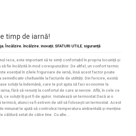
 timp de iarnă!
ija
,
Încălzire
,
încălzire
,
inovații
,
SFATURI UTILE
,
siguranță
ul rece, este important să te simți confortabil în propria locuință și
 să fie încălzită în mod corespunzător. De altfel, un confort termic
ste esențial în zilele friguroare de iarnă, însă acest factor poate
a semnificativ cheltuielile la facturile de utilități. Din fericire, există
se soluții la îndemână, care te pot ajuta să faci economie la
iarna, fără să renunți la confortul de care ai nevoie. Află, în cele ce
 ce soluții îți pot fi de ajutor. Instalează un termostat Dacă ai o
 termică, atunci va fi extrem de util să folosești un termostat. Acest
tiv minunat te ajută să controlezi temperatura ambientală și menține
de căldură setat de către tine. Cu alte...