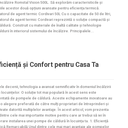
încălzire Romstal Vision 500L. Să explorăm caracteristicile și
iile acestor două opțiuni avansate pentru eficiența termică.
torul de agent termic Cordivari 50L Cu o capacitate de 50 de litri,
torul de agent termic Cordivari reprezintă o soluție compactă și
dură. Construit cu materiale de înaltă calitate și tehnologie
urii în interiorul sistemului de încălzire. Principalele...
iciență și Confort pentru Casa Ta
ele decenii, tehnologia a avansat semnificativ în domeniul încălzirii
ii locuințelor. O soluție tot mai populară în acest sens este
ntată de pompele de căldură. Aceste echipamente inovatoare au
 o alegere preferată de către mulți proprietari de întreprinderi și
ivate datorită multiplelor avantaje. În acest articol, vom prezenta
dintre cele mai importante motive pentru care ar trebui să iei în
rare instalarea unei pompe de căldură în locuința ta. 1. Eficiență
ică Remarcabilă Unul dintre cele mai mari avantaje ale pompelor