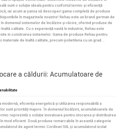
ală sunt o soluție ideala pentru confortul termic și eficiență
ică, iar acum ai șansa să descoperi gama completă de produse
disponibile în magazinele noastre! Rehau este un brand german de
în domeniul sistemelor de încălzire și răcire, oferind produse de
înaltă calitate. Cu o experiență vastă în industrie, Rehau este
losite in construirea sistemelor. Gama de produse Rehau pentru
materiale de înaltă calitate, precum polietilena cu un grad...
tocare a căldurii: Acumulatoare de
enabilitate
a modernă, eficiența energetică și utilizarea responsabilă a
or sunt priorități majore. În domeniul încălzirii, acumulatoarele de
ermic reprezintă o soluție inovatoare pentru stocarea și distribuirea
i în mod eficient. Două produse remarcabile în această categorie
umulatorul de agent termic Cordivari 50L și acumulatorul izolat