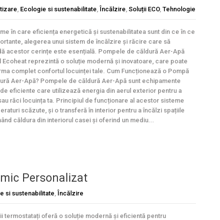
tizare
,
Ecologie si sustenabilitate
,
Încălzire
,
Soluții ECO
,
Tehnologie
ume în care eficiența energetică și sustenabilitatea sunt din ce în ce
ortante, alegerea unui sistem de încălzire și răcire care să
ă acestor cerințe este esențială. Pompele de căldură Aer-Apă
 Ecoheat reprezintă o soluție modernă și inovatoare, care poate
rma complet confortul locuinței tale. Cum Funcționează o Pompă
ură Aer-Apă? Pompele de căldură Aer-Apă sunt echipamente
de eficiente care utilizează energia din aerul exterior pentru a
sau răci locuința ta. Principiul de funcționare al acestor sisteme
raturi scăzute, și o transferă în interior pentru a încălzi spațiile
ând căldura din interiorul casei și oferind un mediu...
rmic Personalizat
e si sustenabilitate
,
Încălzire
ii termostatați oferă o soluție modernă și eficientă pentru