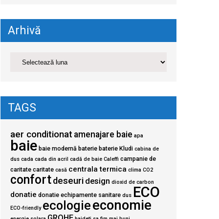
Arhivă
TAGS
aer conditionat
amenajare baie
apa
baie
baie modernă
baterie
baterie Kludi
cabina de
campanie de
dus
cada
cada din acril
cadă de baie
Caleffi
centrala termica
caritate
caritate
casă
clima
CO2
confort
deseuri
design
dioxid de carbon
ECO
donatie
donatie echipamente sanitare
dus
economie
ecologie
ECO-friendly
GROHE
energie solara
haideti sa fim mai buni