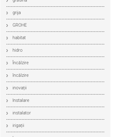
grădină
grija
GROHE
habitat
hidro
Încălzire
încălzire
inovații
Instalare
instalator
irigații