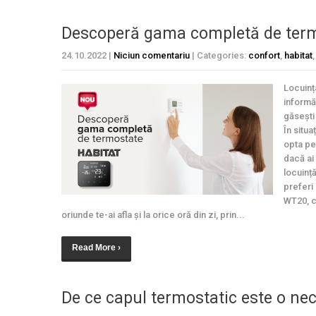
Descoperă gama completă de term
24.10.2022
|
Niciun comentariu
| Categories:
confort
,
habitat
Locuința
informă
găsești 
În situa
opta pe
dacă ai 
locuinț
preferi 
WT20, c
oriunde te-ai afla și la orice oră din zi, prin...
Read More ›
De ce capul termostatic este o nec