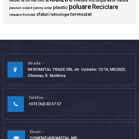
mediu inconjurator
natura
haideti sa fim mai buni
poluare
Reciclare
plastic
panouri solare
panou solar
termostat
sfaturi
tehnologie
relaxare
Romstal
Strada
IM ROMSTAL TRADE SRL str. Uzinelor 12/10, MD2023,
Chisinau, R. Moldova
Telefon
+373 (62) 02 57 57
Email
COMENZI@ROMSTAL.MD