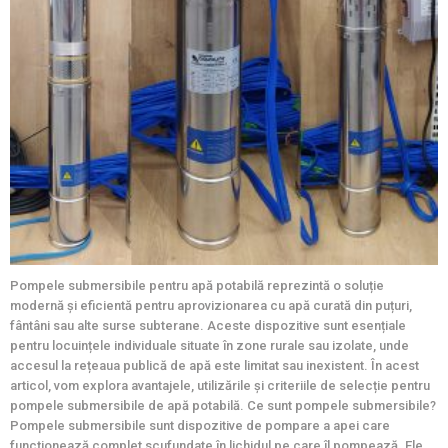
Pompele submersibile pentru apă potabilă reprezintă o soluție
modernă și eficientă pentru aprovizionarea cu apă curată din puțuri,
fântâni sau alte surse subterane. Aceste dispozitive sunt esențiale
pentru locuințele individuale situate în zone rurale sau izolate, unde
accesul la rețeaua publică de apă este limitat sau inexistent. În acest
articol, vom explora avantajele, utilizările și criteriile de selecție pentru
pompele submersibile de apă potabilă. Ce sunt pompele submersibile?
Pompele submersibile sunt dispozitive de pompare a apei care
funcționează complet scufundate în lichidul pe care îl pompează. Ele