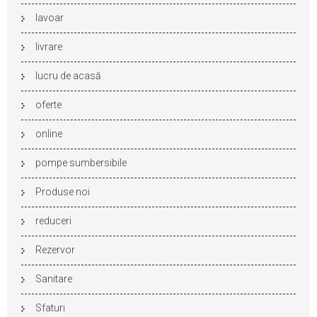
lavoar
livrare
lucru de acasă
oferte
online
pompe sumbersibile
Produse noi
reduceri
Rezervor
Sanitare
Sfaturi