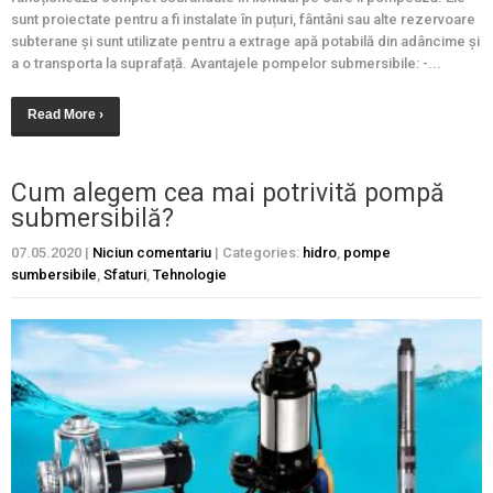
sunt proiectate pentru a fi instalate în puțuri, fântâni sau alte rezervoare
subterane și sunt utilizate pentru a extrage apă potabilă din adâncime și
a o transporta la suprafață. Avantajele pompelor submersibile: -...
Read More ›
Cum alegem cea mai potrivită pompă
submersibilă?
07.05.2020
|
Niciun comentariu
| Categories:
hidro
,
pompe
sumbersibile
,
Sfaturi
,
Tehnologie