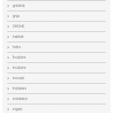
grădină
grija
GROHE
habitat
hidro
Încălzire
încălzire
inovații
Instalare
instalator
irigații