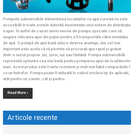
Pompele submersibile Alimentarea locuințelor cu apă curentă nu este
accesibilă în toate zonele datorită inexistenței unui sistem de distribuție
a apei. În astfel de cazuri avem nevoie de pompe speciale care să
asigure ridicarea apei din puțuri pentru a fi transportată către instalația
de apă. O pompă de apă bună aduce diverse avantaje, dar cel mai
important este acela că vă permite să procurați apa rapid și gratuit
dintr-o sursă proprie: lac, izvor, iaz sau fântână. Pompa submersibilă
reprezintă opțiunea cea mai bună pentru pomparea apei de la adâncimi
mari. Acest produs este foarte rezistent și mult mai fiabil comparându-l
cu un hidrofor. Pompa poate fi utilizată în cadrul oricărui tip de aplicații,
atât pentru uz casnic, cât și pentru...
Read More ›
Articole recente