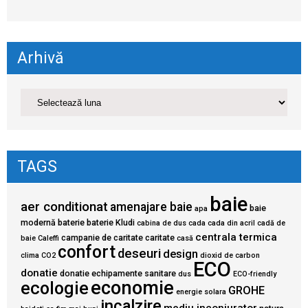
Arhivă
TAGS
baie
aer conditionat
amenajare baie
baie
apa
modernă
baterie
baterie Kludi
cabina de dus
cada
cada din acril
cadă de
centrala termica
campanie de caritate
caritate
baie
Caleffi
casă
confort
deseuri
design
clima
CO2
dioxid de carbon
ECO
donatie
donatie echipamente sanitare
dus
ECO-friendly
economie
ecologie
GROHE
energie solara
incalzire