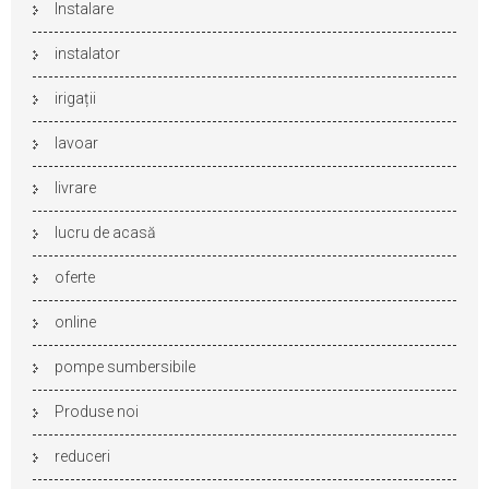
Instalare
instalator
irigații
lavoar
livrare
lucru de acasă
oferte
online
pompe sumbersibile
Produse noi
reduceri