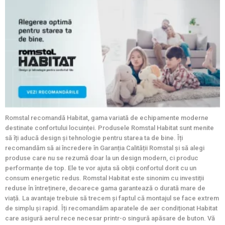
Romstal recomandă Habitat, gama variată de echipamente moderne
destinate confortului locuinței. Produsele Romstal Habitat sunt menite
să îți aducă design și tehnologie pentru starea ta de bine. Îți
recomandăm să ai încredere în Garanția Calității Romstal și să alegi
produse care nu se rezumă doar la un design modern, ci produc
performanțe de top. Ele te vor ajuta să obții confortul dorit cu un
consum energetic redus. Romstal Habitat este sinonim cu investiții
reduse în întreținere, deoarece gama garantează o durată mare de
viață. La avantaje trebuie să trecem și faptul că montajul se face extrem
de simplu și rapid. Îți recomandăm aparatele de aer condiționat Habitat
care asigură aerul rece necesar printr-o singură apăsare de buton. Vă