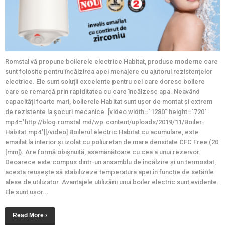
Romstal vă propune boilerele electrice Habitat, produse moderne care
sunt folosite pentru încălzirea apei menajere cu ajutorul rezistențelor
electrice. Ele sunt soluții excelente pentru cei care doresc boilere
care se remarcă prin rapiditatea cu care încălzesc apa. Neavând
capacități foarte mari, boilerele Habitat sunt ușor de montat și extrem
de rezistente la șocuri mecanice. [video width="1280" height="720"
mp4="http://blog.romstal.md/wp-content/uploads/2019/11/Boiler-
Habitat.mp4"][/video] Boilerul electric Habitat cu acumulare, este
emailat la interior și izolat cu poliuretan de mare densitate CFC Free (20
[mm]). Are formă obișnuită, asemănătoare cu cea a unui rezervor.
Deoarece este compus dintr-un ansamblu de încălzire și un termostat,
acesta reușește să stabilizeze temperatura apei în funcție de setările
alese de utilizator. Avantajele utilizării unui boiler electric sunt evidente.
Ele sunt ușor...
Read More ›