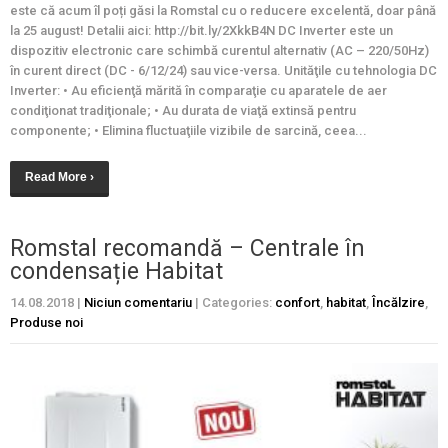
este că acum îl poți găsi la Romstal cu o reducere excelentă, doar până
la 25 august! Detalii aici: http://bit.ly/2XkkB4N DC Inverter este un
dispozitiv electronic care schimbă curentul alternativ (AC – 220/50Hz)
în curent direct (DC - 6/12/24) sau vice-versa. Unităţile cu tehnologia DC
Inverter: • Au eficienţă mărită în comparaţie cu aparatele de aer
condiţionat tradiţionale; • Au durata de viaţă extinsă pentru
componente; • Elimina fluctuaţiile vizibile de sarcină, ceea...
Read More ›
Romstal recomandă – Centrale în
condensație Habitat
14.08.2018
|
Niciun comentariu
| Categories:
confort
,
habitat
,
Încălzire
,
Produse noi