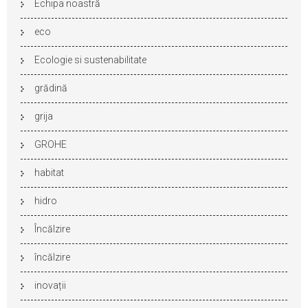
Echipa noastră
eco
Ecologie si sustenabilitate
grădină
grija
GROHE
habitat
hidro
Încălzire
încălzire
inovații