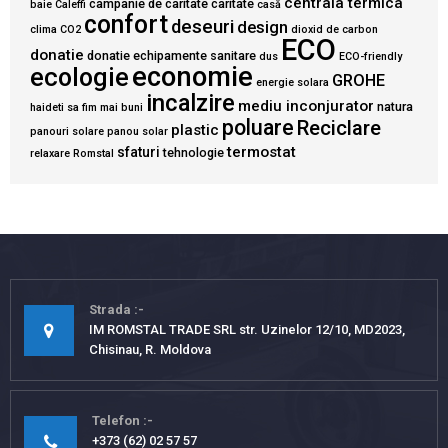
centrala termica
campanie de caritate
caritate
baie
Caleffi
casă
confort
deseuri
design
clima
CO2
dioxid de carbon
ECO
donatie
donatie echipamente sanitare
dus
ECO-friendly
economie
ecologie
GROHE
energie solara
incalzire
mediu inconjurator
natura
haideti sa fim mai buni
poluare
Reciclare
plastic
panouri solare
panou solar
termostat
sfaturi
tehnologie
relaxare
Romstal
Strada
IM ROMSTAL TRADE SRL str. Uzinelor 12/10, MD2023,
Chisinau, R. Moldova
Telefon
+373 (62) 02 57 57