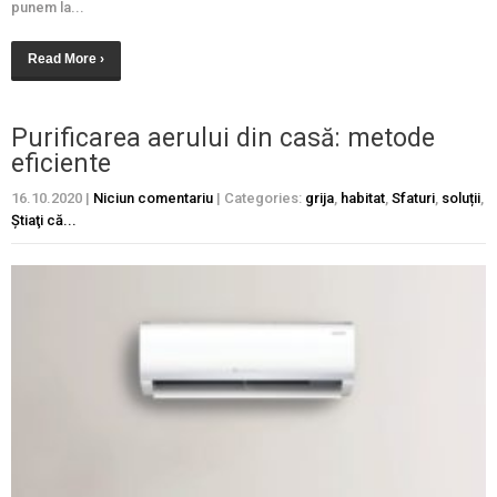
punem la...
Read More ›
Purificarea aerului din casă: metode
eficiente
16.10.2020
|
Niciun comentariu
| Categories:
grija
,
habitat
,
Sfaturi
,
soluții
,
Ştiaţi că...