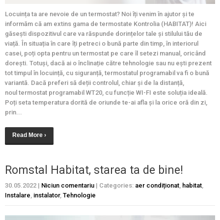
Locuința ta are nevoie de un termostat? Noi îți venim în ajutor și te
informăm că am extins gama de termostate Kontrolia (HABITAT)! Aici
găsești dispozitivul care va răspunde dorințelor tale și stilului tău de
viață. În situația în care îți petreci o bună parte din timp, în interiorul
casei, poți opta pentru un termostat pe care îl setezi manual, oricând
dorești. Totuși, dacă ai o înclinație către tehnologie sau nu ești prezent
tot timpul în locuință, cu siguranță, termostatul programabil va fi o bună
variantă. Dacă preferi să deții controlul, chiar și de la distanță,
noul termostat programabil WT20, cu funcție WI-FI este soluția ideală.
Poți seta temperatura dorită de oriunde te-ai afla și la orice oră din zi,
prin...
Read More ›
Romstal Habitat, starea ta de bine!
30.05.2022
|
Niciun comentariu
| Categories:
aer condiționat
,
habitat
,
Instalare
,
instalator
,
Tehnologie