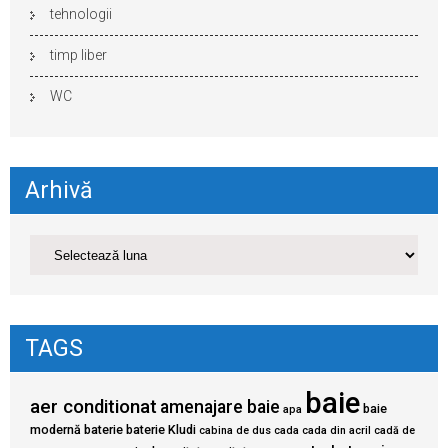
tehnologii
timp liber
WC
Arhivă
TAGS
baie
aer conditionat
amenajare baie
baie
apa
modernă
baterie
baterie Kludi
cabina de dus
cada
cada din acril
cadă de