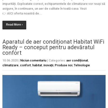
impurități. Exploatate corect, echipamentele de climatizare vor reuși să
asigure, în continuare, un aer de calitate în toată casa. Vezi
👉 AICI oferta noastră de...
Read More ›
Aparatul de aer condiționat Habitat WiFi
Ready – conceput pentru adevăratul
confort
10.06.2020
|
Niciun comentariu
| Categories:
aer condiționat
,
climatizare
,
confort
,
habitat
,
inovații
,
Produse noi
,
Tehnologie