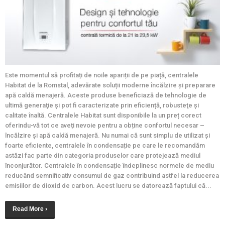
Este momentul să profitați de noile apariții de pe piață, centralele
Habitat de la Romstal, adevărate soluții moderne încălzire şi preparare
apă caldă menajeră. Aceste produse beneficiază de tehnologie de
ultimă generaţie și pot fi caracterizate prin eficiență, robusteţe și
calitate înaltă. Centralele Habitat sunt disponibile la un preț corect
oferindu-vă tot ce aveți nevoie pentru a obține confortul necesar –
încălzire şi apă caldă menajeră. Nu numai că sunt simplu de utilizat și
foarte eficiente, centralele în condensație pe care le recomandăm
astăzi fac parte din categoria produselor care protejează mediul
înconjurător. Centralele în condensație îndeplinesc normele de mediu
reducând semnificativ consumul de gaz contribuind astfel la reducerea
emisiilor de dioxid de carbon. Acest lucru se datorează faptului că...
Read More ›