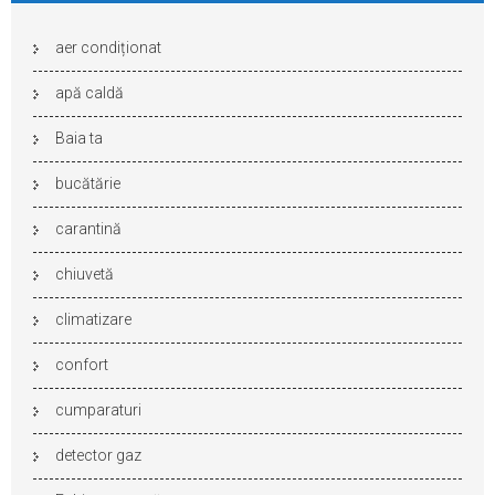
aer condiționat
apă caldă
Baia ta
bucătărie
carantină
chiuvetă
climatizare
confort
cumparaturi
detector gaz