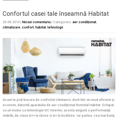
Confortul casei tale înseamnă Habitat
20.08.2019
|
Niciun comentariu
| Categories:
aer condiționat
,
climatizare
,
confort
,
habitat
,
tehnologii
Acum te poți bucura de confortul climtaeric dorit într-un mod eficient și
econom, datorită aparatului de aer condiționat Romstal Habitat. Echipat
cu un motor cu tehnologie DC Inverter, acesta asigură o performanţă
stabilă, de clasa A++ la răcire si A+ la încălzire. Iar partea cea mai bună,