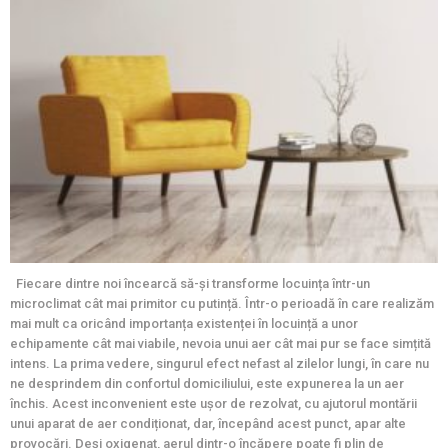
Fiecare dintre noi încearcă să-și transforme locuința într-un
microclimat cât mai primitor cu putință. Într-o perioadă în care realizăm
mai mult ca oricând importanța existenței în locuință a unor
echipamente cât mai viabile, nevoia unui aer cât mai pur se face simțită
intens. La prima vedere, singurul efect nefast al zilelor lungi, în care nu
ne desprindem din confortul domiciliului, este expunerea la un aer
închis. Acest inconvenient este ușor de rezolvat, cu ajutorul montării
unui aparat de aer condiționat, dar, începând acest punct, apar alte
provocări. Deși oxigenat, aerul dintr-o încăpere poate fi plin de