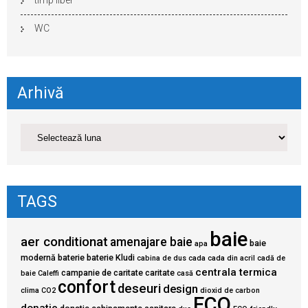
timp liber
WC
Arhivă
TAGS
baie
aer conditionat
amenajare baie
baie
apa
modernă
baterie
baterie Kludi
cabina de dus
cada
cada din acril
cadă de
centrala termica
campanie de caritate
caritate
baie
Caleffi
casă
confort
deseuri
design
clima
CO2
dioxid de carbon
ECO