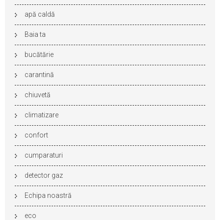
apă caldă
Baia ta
bucătărie
carantină
chiuvetă
climatizare
confort
cumparaturi
detector gaz
Echipa noastră
eco