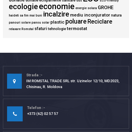
donatie
donatie echipamente sanitare
dus
ECO-friendly
economie
ecologie
GROHE
energie solara
incalzire
mediu inconjurator
natura
haideti sa fim mai buni
poluare
Reciclare
plastic
panouri solare
panou solar
termostat
sfaturi
tehnologie
relaxare
Romstal
Strada
IM ROMSTAL TRADE SRL str. Uzinelor 12/10, MD2023,
Chisinau, R. Moldova
Telefon
+373 (62) 02 57 57