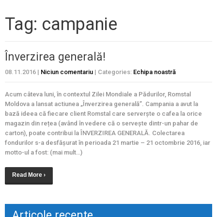
Tag: campanie
Înverzirea generală!
08.11.2016
|
Niciun comentariu
| Categories:
Echipa noastră
Acum câteva luni, în contextul Zilei Mondiale a Pădurilor, Romstal
Moldova a lansat actiunea „Înverzirea generală”. Campania a avut la
bază ideea că fiecare client Romstal care serverște o cafea la orice
magazin din rețea (având în vedere că o servește dintr-un pahar de
carton), poate contribui la ÎNVERZIREA GENERALĂ. Colectarea
fondurilor s-a desfășurat în perioada 21 martie – 21 octombrie 2016, iar
motto-ul a fost: (mai mult…)
Read More ›
Articole recente