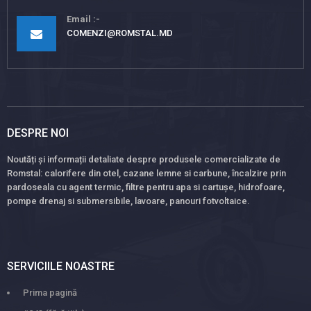
Email
COMENZI@ROMSTAL.MD
DESPRE NOI
Noutăți și informații detaliate despre produsele comercializate de
Romstal: calorifere din otel, cazane lemne si carbune, încalzire prin
pardoseala cu agent termic, filtre pentru apa si cartușe, hidrofoare,
pompe drenaj si submersibile, lavoare, panouri fotvoltaice.
SERVICIILE NOASTRE
Prima pagină