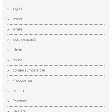
irigații
lavoar
livrare
lucru de acasă
oferte
online
pompe sumbersibile
Produse noi
reduceri
Rezervor
Sanitare