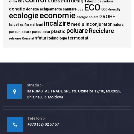
deseuri
design
clima
CO2
dioxid de carbon
ECO
donatie
donatie echipamente sanitare
dus
ECO-friendly
economie
ecologie
GROHE
energie solara
incalzire
mediu inconjurator
natura
haideti sa fim mai buni
poluare
Reciclare
plastic
panouri solare
panou solar
termostat
sfaturi
tehnologie
relaxare
Romstal
Strada
IM ROMSTAL TRADE SRL str. Uzinelor 12/10, MD2023,
Chisinau, R. Moldova
Telefon
+373 (62) 02 57 57