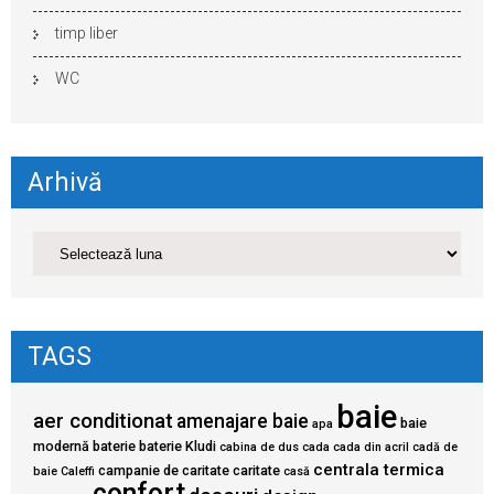
timp liber
WC
Arhivă
TAGS
baie
aer conditionat
amenajare baie
baie
apa
modernă
baterie
baterie Kludi
cabina de dus
cada
cada din acril
cadă de
centrala termica
campanie de caritate
caritate
baie
Caleffi
casă
confort