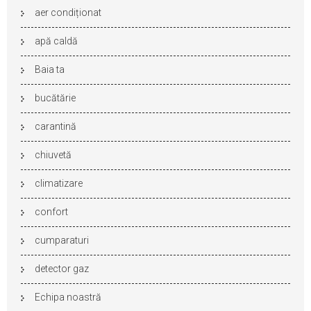
aer condiționat
apă caldă
Baia ta
bucătărie
carantină
chiuvetă
climatizare
confort
cumparaturi
detector gaz
Echipa noastră