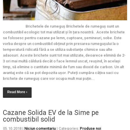
Brichetele de rumeguș Brichetele de rumeguș sunt un
combustibil ecologic tot mai utilizat și în țara noastră. Aceste brichete
se folosesc pentru cazane pe lemn, cuptoare, șemineuri, sobe. Este
vorba despre un combustibil obținut prin presarea rumegușului la o
temperatură ridicată fără a se utiliza substanțe chimice sau alte
adaosuri. Aceste brichete sunt tot mai utilizate, deoarece elimină de 2-
3 ori mai multă căldură decât o face lemnul uscat, reușind, în același
timp, să elimine o cantitate minimă de fum sau dioxid de carbon. Un alt
avantaj este că se pot depozita ușor. Puteți cumpăra câțiva saci cu
brichete de rumeguș care vor ocupa mult mai puțin...
Read More ›
Cazane Solida EV de la Sime pe
combustibil solid
05.10.2018
|
Niciun comentariu
| Categories:
Produse noi