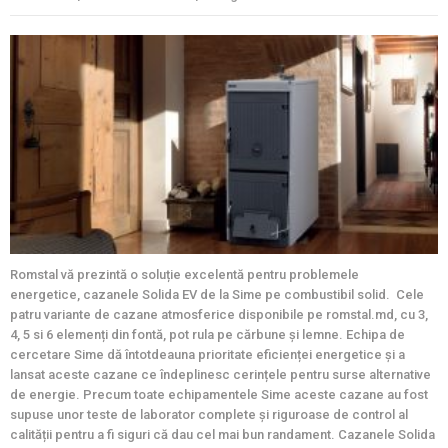
Romstal vă prezintă o soluție excelentă pentru problemele
energetice, cazanele Solida EV de la Sime pe combustibil solid. Cele
patru variante de cazane atmosferice disponibile pe romstal.md, cu 3,
4, 5 si 6 elemenți din fontă, pot rula pe cărbune și lemne. Echipa de
cercetare Sime dă întotdeauna prioritate eficienței energetice și a
lansat aceste cazane ce îndeplinesc cerințele pentru surse alternative
de energie. Precum toate echipamentele Sime aceste cazane au fost
supuse unor teste de laborator complete și riguroase de control al
calității pentru a fi siguri că dau cel mai bun randament. Cazanele Solida