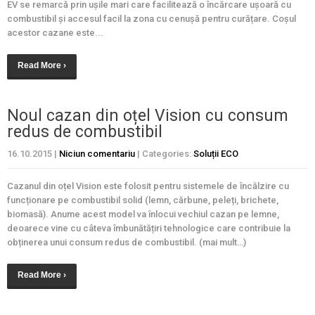
EV se remarcă prin ușile mari care facilitează o încărcare ușoară cu
combustibil și accesul facil la zona cu cenușă pentru curățare. Coșul
acestor cazane este...
Read More ›
Noul cazan din oțel Vision cu consum
redus de combustibil
16.10.2015
|
Niciun comentariu
| Categories:
Soluții ECO
Cazanul din oțel Vision este folosit pentru sistemele de încălzire cu
funcționare pe combustibil solid (lemn, cărbune, peleți, brichete,
biomasă). Anume acest model va înlocui vechiul cazan pe lemne,
deoarece vine cu câteva îmbunătățiri tehnologice care contribuie la
obținerea unui consum redus de combustibil. (mai mult…)
Read More ›