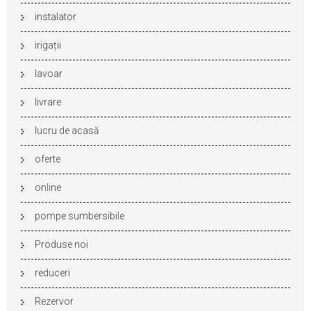
instalator
irigații
lavoar
livrare
lucru de acasă
oferte
online
pompe sumbersibile
Produse noi
reduceri
Rezervor