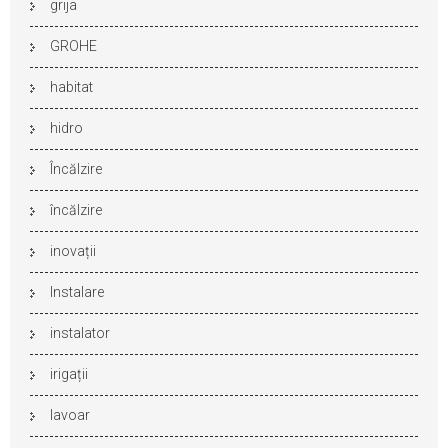
grija
GROHE
habitat
hidro
Încălzire
încălzire
inovații
Instalare
instalator
irigații
lavoar