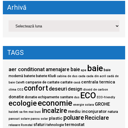
Arhivă
TAGS
baie
aer conditionat
amenajare baie
baie
apa
modernă
baterie
baterie Kludi
cabina de dus
cada
cada din acril
cadă de
centrala termica
campanie de caritate
caritate
baie
Caleffi
casă
confort
deseuri
design
clima
CO2
dioxid de carbon
ECO
donatie
donatie echipamente sanitare
dus
ECO-friendly
economie
ecologie
GROHE
energie solara
incalzire
mediu inconjurator
natura
haideti sa fim mai buni
poluare
Reciclare
plastic
panouri solare
panou solar
termostat
sfaturi
tehnologie
relaxare
Romstal