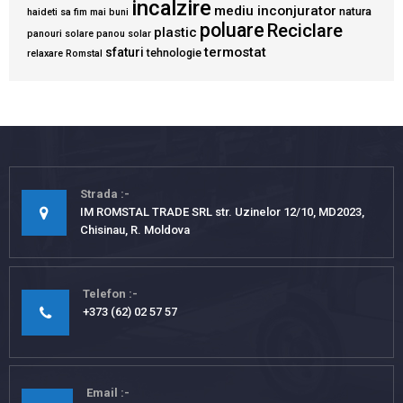
incalzire
mediu inconjurator
natura
haideti sa fim mai buni
poluare
Reciclare
plastic
panouri solare
panou solar
termostat
sfaturi
tehnologie
relaxare
Romstal
Strada
IM ROMSTAL TRADE SRL str. Uzinelor 12/10, MD2023,
Chisinau, R. Moldova
Telefon
+373 (62) 02 57 57
Email