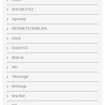
SFATURI UTILE
siguranță
SISTEME FILTRARE APĂ
soluții
Soluții ECO
Ştiaţi că…
Stiri
Tehnologie
tehnologii
timp liber