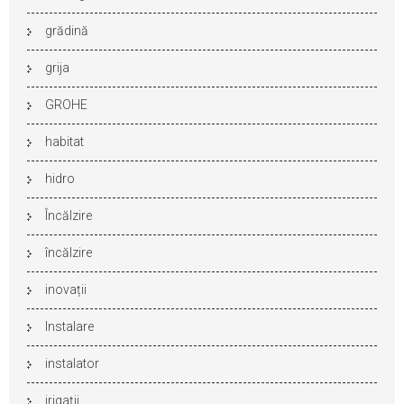
grădină
grija
GROHE
habitat
hidro
Încălzire
încălzire
inovații
Instalare
instalator
irigații