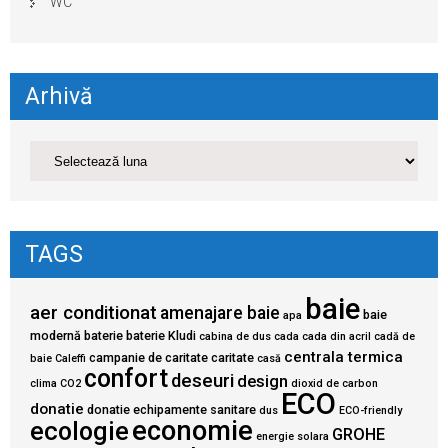
WC
Arhivă
TAGS
baie
aer conditionat
amenajare baie
baie
apa
modernă
baterie
baterie Kludi
cabina de dus
cada
cada din acril
cadă de
centrala termica
campanie de caritate
caritate
baie
Caleffi
casă
confort
deseuri
design
clima
CO2
dioxid de carbon
ECO
donatie
donatie echipamente sanitare
dus
ECO-friendly
economie
ecologie
GROHE
energie solara