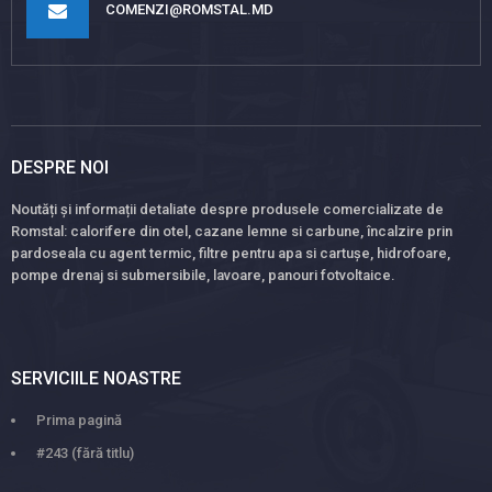
COMENZI@ROMSTAL.MD
DESPRE NOI
Noutăți și informații detaliate despre produsele comercializate de
Romstal: calorifere din otel, cazane lemne si carbune, încalzire prin
pardoseala cu agent termic, filtre pentru apa si cartușe, hidrofoare,
pompe drenaj si submersibile, lavoare, panouri fotvoltaice.
SERVICIILE NOASTRE
Prima pagină
#243 (fără titlu)