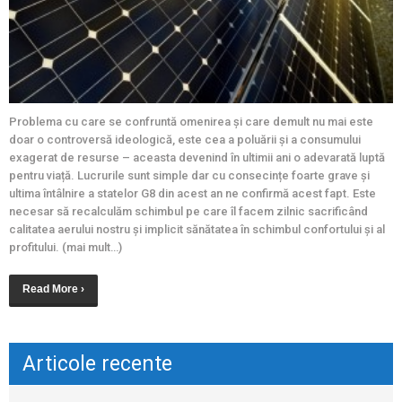
Problema cu care se confruntă omenirea și care demult nu mai este
doar o controversă ideologică, este cea a poluării și a consumului
exagerat de resurse – aceasta devenind în ultimii ani o adevarată luptă
pentru viață. Lucrurile sunt simple dar cu consecințe foarte grave și
ultima întâlnire a statelor G8 din acest an ne confirmă acest fapt. Este
necesar să recalculăm schimbul pe care îl facem zilnic sacrificând
calitatea aerului nostru și implicit sănătatea în schimbul confortului și al
profitului. (mai mult…)
Read More ›
Articole recente