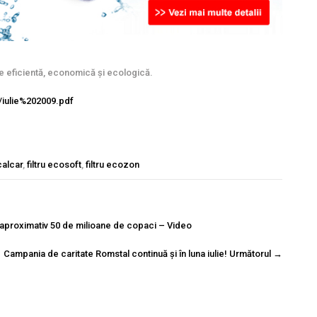
ție eficientă, economică și ecologică.
n/iulie%202009.pdf
icalcar
,
filtru ecosoft
,
filtru ecozon
 aproximativ 50 de milioane de copaci – Video
Campania de caritate Romstal continuă și în luna iulie!
Următorul
→