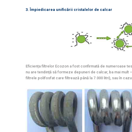
3. Împiedicarea unificării cristalelor de calcar
Eficiența filtrelor Ecozon a fost confirmată de numeroase test
nu are tendință să formeze depuneri de calcar, ba mai mult – 
filtrele polifosfat care filtrează până la 7.000 litri), sau în c