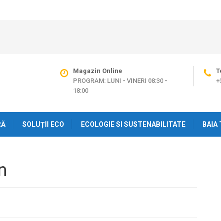
Magazin Online
T
PROGRAM: LUNI - VINERI 08:30 -
+
18:00
RĂ
SOLUȚII ECO
ECOLOGIE SI SUSTENABILITATE
BAIA 
n