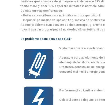
duritatea apei, situația este și mai precară, deoarece 29% din
foarte mare și doar 19% a apei are duritatea în normele admis
De câte ori v-ați confruntat cu:
– Boilere și calorifere care nu încălzesc corespunzător?
– Depuneri pe mașina de spălat rufe și mașina de spălat vas
Aceste probleme sunt cauzate de duritatea apei, și anume că î
folosiți apa din propriul puț, să nu credeți că sunteți feriți
Ce probleme poate cauza apa dură?
Viață mai scurtă a electrocasn
Aparatele care au elemente de în
elemenții de încălzire, electroca
Creșterea consumului de energie
consumă mai multă energie pentr
Performanță scăzută a sistemul
Calcarul care se depune pe interi