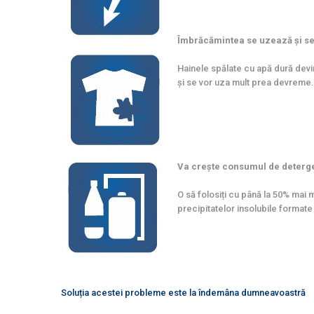
Îmbrăcămintea se uzează și s
Hainele spălate cu apă dură devin 
și se vor uza mult prea devreme.
Va crește consumul de deterge
O să folosiți cu până la 50% mai 
precipitatelor insolubile formate
Soluția acestei probleme este la îndemâna dumneavoastră