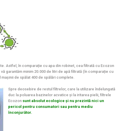
e. Astfel, în comparație cu apa din robinet, cea filtrată cu Ecozon
vă garantăm minim 20.000 de litri de apă filtrată (în comparație cu
azul mașinii de spălat 400 de spălări complete.
Spre deosebire de restul filtrelor, care la utilizare îndelungată
duc la poluarea bazinelor acvatice și la iritarea pielii, filtrele
Ecozon
sunt absolut ecologice și nu prezintă nici un
pericol pentru consumatori sau pentru mediu
înconjurător.