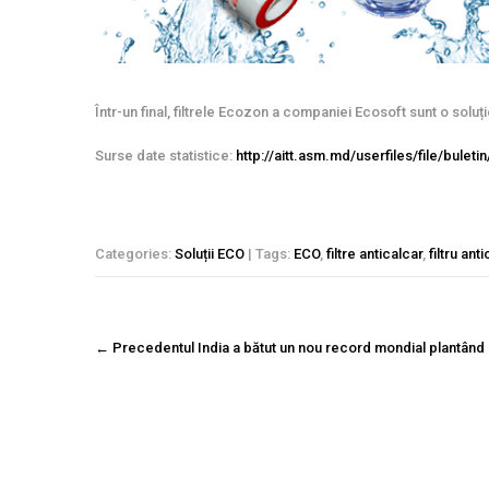
Într-un final, filtrele Ecozon a companiei Ecosoft sunt o solu
Surse date statistice:
http://aitt.asm.md/userfiles/file/buleti
Categories:
Soluții ECO
| Tags:
ECO
,
filtre anticalcar
,
filtru ant
Navigare
←
Precedentul
India a bătut un nou record mondial plantând
postare