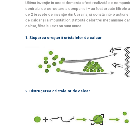
Ultima invenție în acest domeniu a fost realizată de compania
centrului de cercetare a companiei – au fost create filtrele
de 2 brevete de invenție din Ucraina, și constă într-o acțiune
de calcar și a impurităților. Datorită celor trei mecanisme ca
calcar, filtrele Ecozon sunt unice.
1. Stoparea creșterii cristalelor de calcar
2. Distrugerea cristalelor de calcar