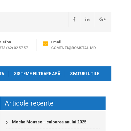
elefon
Email
373 (62) 02 57 57
COMENZI@ROMSTAL.MD
TA
SISTEME FILTRARE APĂ
SFATURI UTILE
Articole recente
Mocha Mousse – culoarea anului 2025