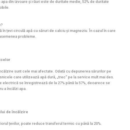
 apa din izvoare și râuri este de duritate medie, 52% de duritate
ibile.
e?
n țevi circulă apă cu săruri de calciu și magneziu. În cazul în care
 de asemenea probleme.
icelor
călzire sunt cele mai afectate. Odată cu depunerea sărurilor pe
snicele care utilizează apă dură, „trec” pe la service mult mai des.
 electrică se înregistrează de la 27% până la 57%, deoarece se
u a încălzi apa.
ui de încălzire
orul țevilor, poate reduce transferul termic cu până la 20%.