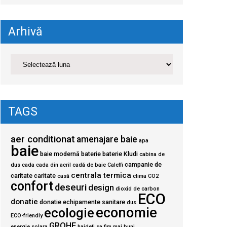
Arhivă
TAGS
aer conditionat
amenajare baie
apa
baie
baie modernă
baterie
baterie Kludi
cabina de
campanie de
dus
cada
cada din acril
cadă de baie
Caleffi
centrala termica
caritate
caritate
casă
clima
CO2
confort
deseuri
design
dioxid de carbon
ECO
donatie
donatie echipamente sanitare
dus
economie
ecologie
ECO-friendly
GROHE
energie solara
haideti sa fim mai buni