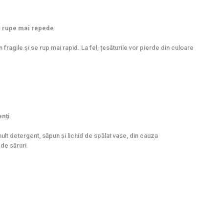
e rupe mai repede
fragile și se rup mai rapid. La fel, țesăturile vor pierde din culoare
nți
mult detergent, săpun și lichid de spălat vase, din cauza
 de săruri.