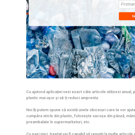
Cu ajutorul aplicației vezi exact câte articole utilizezi anual, p
plastic mai ușor și să-ți reduci amprenta.
Noi îți putem spune că există unele obiceiuri care te vor ajuta
cumpăra sticle din plastic, folosește sacoșe din pânză, mânc
preambalate în supermarketuri, etc.
Cu pași mici, treptat vei fi capabil să renunți la multe articole 