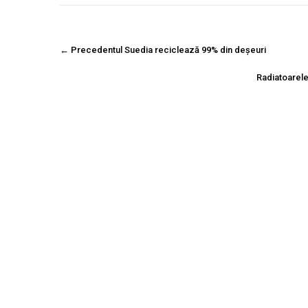
Navigare
←
Precedentul
Suedia reciclează 99% din deșeuri
postare
Radiatoarele