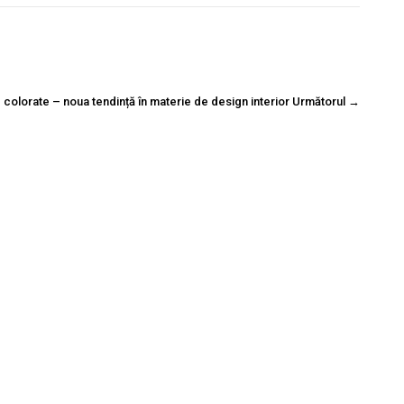
 colorate – noua tendință în materie de design interior
Următorul
→