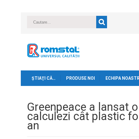
ŞTIAŢI CĂ…
PRODUSE NOI
ECHIPA NOAST
Greenpeace a lansat o 
calculezi cât plastic f
an