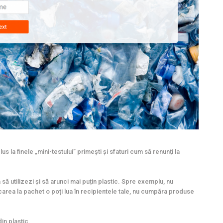
lus la finele „mini-testului” primești și sfaturi cum să renunți la
 să utilizezi și să arunci mai puțin plastic. Spre exemplu, nu
area la pachet o poți lua în recipientele tale, nu cumpăra produse
din plastic.