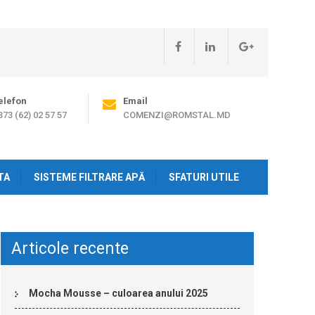
elefon
Email
373 (62) 02 57 57
COMENZI@ROMSTAL.MD
TA
SISTEME FILTRARE APĂ
SFATURI UTILE
Articole recente
Mocha Mousse – culoarea anului 2025