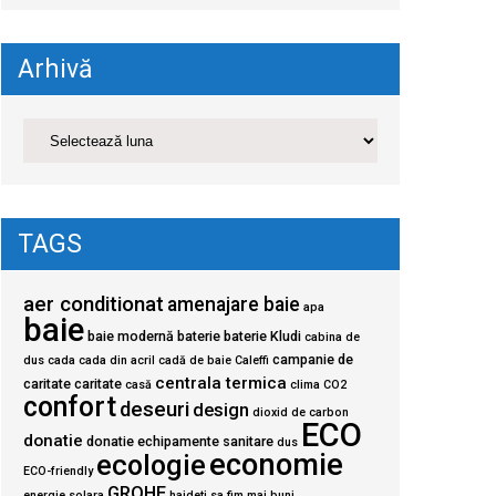
Arhivă
TAGS
aer conditionat
amenajare baie
apa
baie
baie modernă
baterie
baterie Kludi
cabina de
campanie de
dus
cada
cada din acril
cadă de baie
Caleffi
centrala termica
caritate
caritate
casă
clima
CO2
confort
deseuri
design
dioxid de carbon
ECO
donatie
donatie echipamente sanitare
dus
economie
ecologie
ECO-friendly
GROHE
energie solara
haideti sa fim mai buni