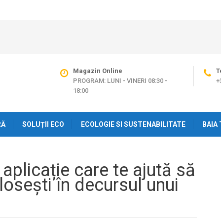
Magazin Online
T
PROGRAM: LUNI - VINERI 08:30 -
+
18:00
RĂ
SOLUȚII ECO
ECOLOGIE SI SUSTENABILITATE
BAIA 
aplicație care te ajută să
olosești în decursul unui