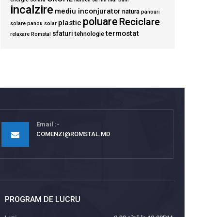
incalzire
mediu inconjurator
natura
panouri
poluare
Reciclare
plastic
solare
panou solar
termostat
sfaturi
tehnologie
relaxare
Romstal
Email
COMENZI@ROMSTAL.MD
PROGRAM DE LUCRU