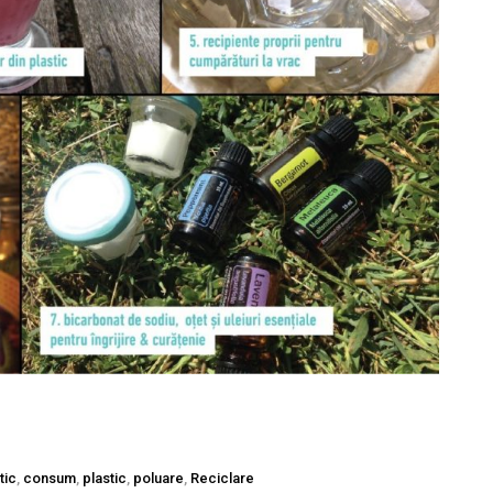
tic
,
consum
,
plastic
,
poluare
,
Reciclare