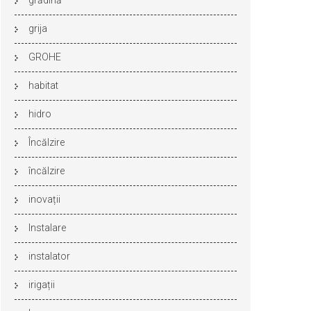
grădină
grija
GROHE
habitat
hidro
Încălzire
încălzire
inovații
Instalare
instalator
irigații