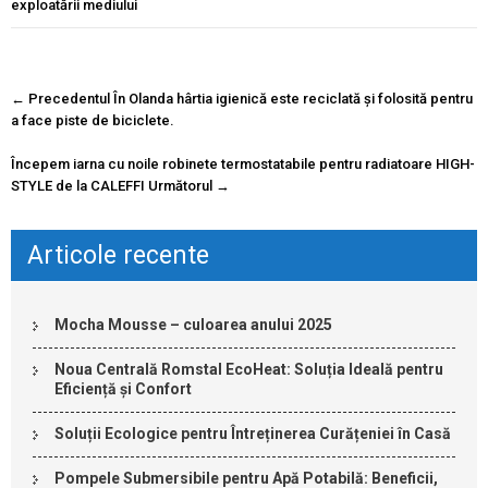
exploatării mediului
Navigare
←
Precedentul
În Olanda hârtia igienică este reciclată și folosită pentru
postare
a face piste de biciclete.
Începem iarna cu noile robinete termostatabile pentru radiatoare HIGH-
STYLE de la CALEFFI
Următorul
→
Articole recente
Mocha Mousse – culoarea anului 2025
Noua Centrală Romstal EcoHeat: Soluția Ideală pentru
Eficiență și Confort
Soluții Ecologice pentru Întreținerea Curățeniei în Casă
Pompele Submersibile pentru Apă Potabilă: Beneficii,