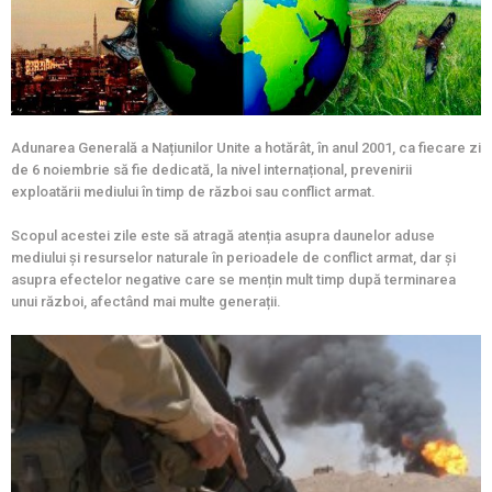
Adunarea Generală a Națiunilor Unite a hotărât, în anul 2001, ca fiecare zi
de 6 noiembrie să fie dedicată, la nivel internațional, prevenirii
exploatării mediului în timp de război sau conflict armat.
Scopul acestei zile este să atragă atenția asupra daunelor aduse
mediului și resurselor naturale în perioadele de conflict armat, dar și
asupra efectelor negative care se mențin mult timp după terminarea
unui război, afectând mai multe generații.