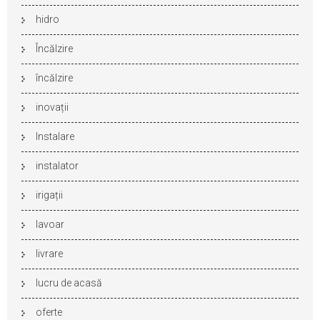
hidro
Încălzire
încălzire
inovații
Instalare
instalator
irigații
lavoar
livrare
lucru de acasă
oferte