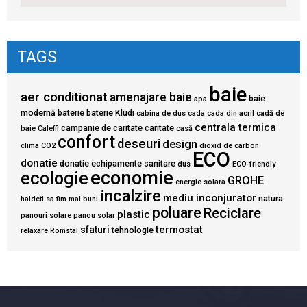
TAGS
baie
aer conditionat
amenajare baie
baie
apa
modernă
baterie
baterie Kludi
cabina de dus
cada
cada din acril
cadă de
centrala termica
campanie de caritate
caritate
baie
Caleffi
casă
confort
deseuri
design
clima
CO2
dioxid de carbon
ECO
donatie
donatie echipamente sanitare
dus
ECO-friendly
economie
ecologie
GROHE
energie solara
incalzire
mediu inconjurator
natura
haideti sa fim mai buni
poluare
Reciclare
plastic
panouri solare
panou solar
termostat
sfaturi
tehnologie
relaxare
Romstal