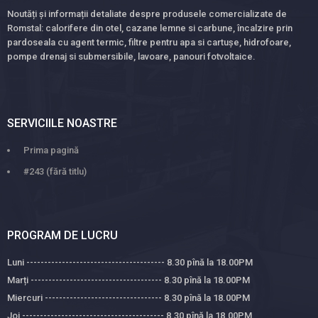
Noutăți și informații detaliate despre produsele comercializate de
Romstal: calorifere din otel, cazane lemne si carbune, încalzire prin
pardoseala cu agent termic, filtre pentru apa si cartușe, hidrofoare,
pompe drenaj si submersibile, lavoare, panouri fotvoltaice.
SERVICIILE NOASTRE
Prima pagină
#243 (fără titlu)
PROGRAM DE LUCRU
Luni --------------------------------------- 8.30 pînă la 18.00PM
Marți ------------------------------------- 8.30 pînă la 18.00PM
Miercuri --------------------------------- 8.30 pînă la 18.00PM
Joi ---------------------------------------- 8.30 pînă la 18.00PM