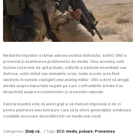
Mediul înconjurător a rămas adesea victima războiului. Astfel, ONU a
promovat și examinarea problemelor de mediu. Între acestea, sunt
incluse rezervele de apă poluate, culturile și pădurile incendiate sau
distruse, solul otrăvit sau animalele ucise, toate aceste acte fiind
săvârșite în numele câștigării unui avantaj militar. ONU a dorit să atragă
atenția asupra impactului negativ pe care confruntările armate îl au
deopotrivă asupra ecosistemelor și resurselor naturale.
Datoria noastră este să avem grijă și să muncim împreună zi de zi
pentru păstrarea unei lumi pure care să le ofere generaţiilor următoare
condiţiile necesare dezvoltării într-un mediu mai curat.
Categories:
Ştiaţi că...
| Tags:
ECO
,
mediu
,
poluare
,
Prevenirea