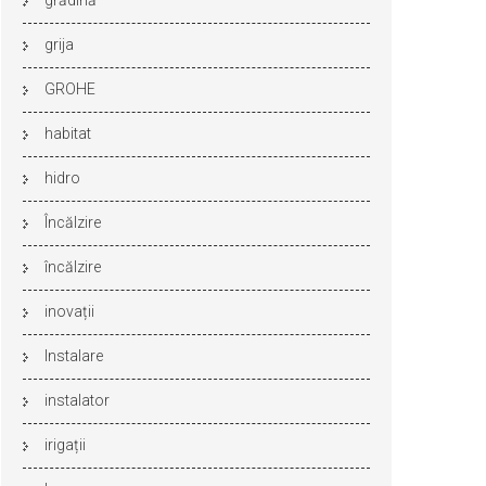
grădină
grija
GROHE
habitat
hidro
Încălzire
încălzire
inovații
Instalare
instalator
irigații