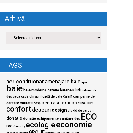
Arhivă
TAGS
aer conditionat
amenajare baie
apa
baie
baie modernă
baterie
baterie Kludi
cabina de
campanie de
dus
cada
cada din acril
cadă de baie
Caleffi
centrala termica
caritate
caritate
casă
clima
CO2
confort
deseuri
design
dioxid de carbon
ECO
donatie
donatie echipamente sanitare
dus
economie
ecologie
ECO-friendly
GROHE
energie solara
haideti sa fim mai buni