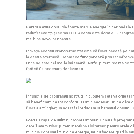
Pentru a evita costurile foarte mari la energie în perioadel
radiofrecvență și ecran LCD. Acesta este dotat cu 9 programe
mai bine nevoilor noastre.
Inovația acestui cronotermostat este că funcționează pe bază 
la centrala termică. Deoarece funcționează prin radiofrecve
unde ne este cel mai la îndemână. Astfel putem realiza contro
fără să fie necesară deplasarea.
În funcție de programul nostru zilnic, putem seta valorile te
să beneficiem de tot confortul termic necesar. Ori de câte 
funcția antiîngheț. În acest fel reducem substanțial cosumul ș
Foarte simplu de utilizat, cronotermostatul poate fi programat
care îl avem zilnic putem stabili nivelul termic pentru orele
mult din consumul zilnic de energie, iar cu fiecare grad în 