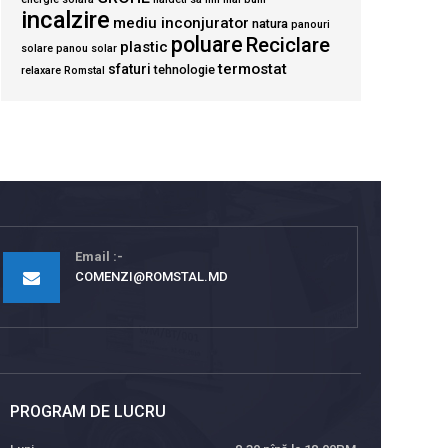
incalzire
mediu inconjurator
natura
panouri
poluare
Reciclare
plastic
solare
panou solar
termostat
sfaturi
tehnologie
relaxare
Romstal
Email
COMENZI@ROMSTAL.MD
PROGRAM DE LUCRU