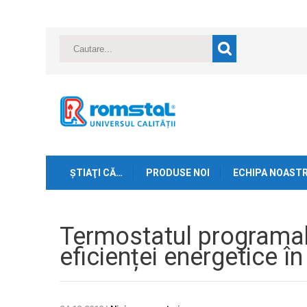
ŞTIAŢI CĂ…
PRODUSE NOI
ECHIPA NOAST
Termostatul programab
eficienței energetice î