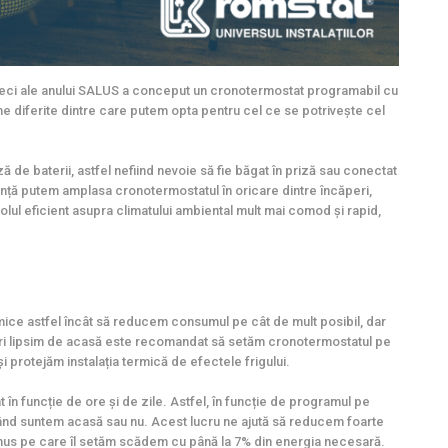
e reci ale anului SALUS a conceput un cronotermostat programabil cu
 diferite dintre care putem opta pentru cel ce se potrivește cel
de baterii, astfel nefiind nevoie să fie băgat în priză sau conectat
nță putem amplasa cronotermostatul în oricare dintre încăperi,
lul eficient asupra climatului ambiental mult mai comod și rapid,
rmice astfel încât să reducem consumul pe cât de mult posibil, dar
ori lipsim de acasă este recomandat să setăm cronotermostatul pe
i protejăm instalația termică de efectele frigului.
 în funcție de ore și de zile. Astfel, în funcție de programul pe
 când suntem acasă sau nu. Acest lucru ne ajută să reducem foarte
minus pe care îl setăm scădem cu până la 7% din energia necesară.