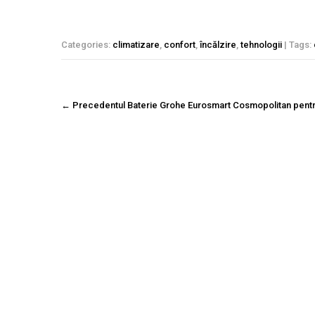
Categories:
climatizare
,
confort
,
încălzire
,
tehnologii
| Tags:
Navigare
←
Precedentul
Baterie Grohe Eurosmart Cosmopolitan pentru
postare