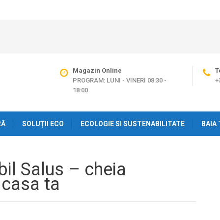
Magazin Online
T
PROGRAM: LUNI - VINERI 08:30 -
+
18:00
RĂ
SOLUȚII ECO
ECOLOGIE SI SUSTENABILITATE
BAIA 
il Salus – cheia
n casa ta