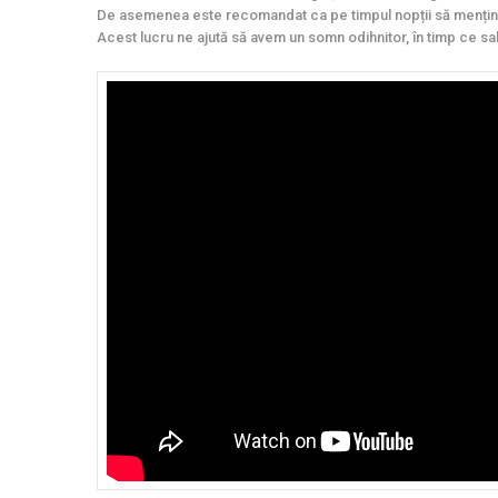
De asemenea este recomandat ca pe timpul nopții să menține
Acest lucru ne ajută să avem un somn odihnitor, în timp ce s