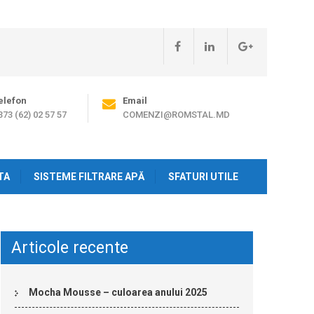
elefon
Email
373 (62) 02 57 57
COMENZI@ROMSTAL.MD
TA
SISTEME FILTRARE APĂ
SFATURI UTILE
Articole recente
Mocha Mousse – culoarea anului 2025