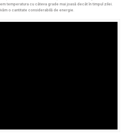
m temperatura cu câteva grade mai joasă decât în timpul zilei.
alvăm o cantitate considerabilă de energie.