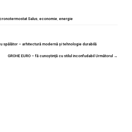
cronotermostat Salus
,
economie
,
energie
 spălător – arhitectură modernă și tehnologie durabilă
GROHE EURO – fă cunoștință cu stilul inconfudabil
Următorul
→