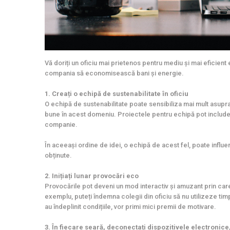
Vă doriți un oficiu mai prietenos pentru mediu și mai eficient 
compania să economisească bani și energie.
1. Creați o echipă de sustenabilitate în oficiu
O echipă de sustenabilitate poate sensibiliza mai mult asupr
bune în acest domeniu. Proiectele pentru echipă pot include 
companie.
În aceeași ordine de idei, o echipă de acest fel, poate influenț
obținute.
2. Inițiați lunar provocări eco
Provocările pot deveni un mod interactiv și amuzant prin care 
exemplu, puteți îndemna colegii din oficiu să nu utilizeze timp
au îndeplinit condițiile, vor primi mici premii de motivare.
3. În fiecare seară, deconectați dispozitivele electronice,