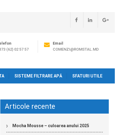
elefon
Email
373 (62) 02 57 57
COMENZI@ROMSTAL.MD
TA
SISTEME FILTRARE APĂ
SFATURI UTILE
Articole recente
Mocha Mousse – culoarea anului 2025