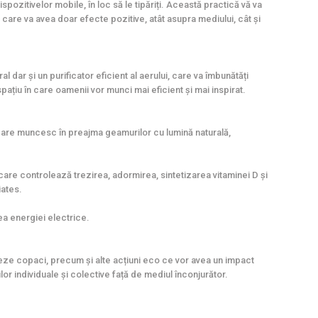
spozitivelor mobile, în loc să le tipăriți. Această practică vă va
u care va avea doar efecte pozitive, atât asupra mediului, cât și
 dar și un purificator eficient al aerului, care va îmbunătăți
spațiu în care oamenii vor munci mai eficient și mai inspirat.
 care muncesc în preajma geamurilor cu lumină naturală,
 care controlează trezirea, adormirea, sintetizarea vitaminei D și
iates.
ea energiei electrice.
eze copaci, precum și alte acțiuni eco ce vor avea un impact
lor individuale și colective față de mediul înconjurător.