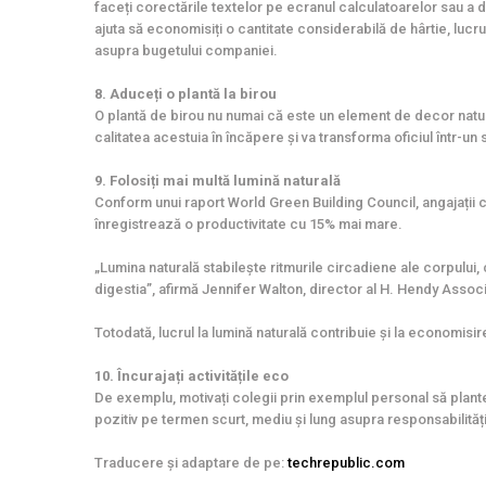
faceți corectările textelor pe ecranul calculatoarelor sau a di
ajuta să economisiți o cantitate considerabilă de hârtie, lucr
asupra bugetului companiei.
8. Aduceți o plantă la birou
O plantă de birou nu numai că este un element de decor natural
calitatea acestuia în încăpere și va transforma oficiul într-un 
9. Folosiți mai multă lumină naturală
Conform unui raport World Green Building Council, angajații
înregistrează o productivitate cu 15% mai mare.
„Lumina naturală stabilește ritmurile circadiene ale corpului,
digestia”, afirmă Jennifer Walton, director al H. Hendy Assoc
Totodată, lucrul la lumină naturală contribuie și la economisir
10. Încurajați activitățile eco
De exemplu, motivați colegii prin exemplul personal să plant
pozitiv pe termen scurt, mediu și lung asupra responsabilități
Traducere și adaptare de pe:
techrepublic.com