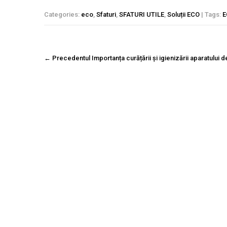
Categories:
eco
,
Sfaturi
,
SFATURI UTILE
,
Soluții ECO
| Tags:
E
Navigare
←
Precedentul
Importanța curățării și igienizării aparatului 
postare