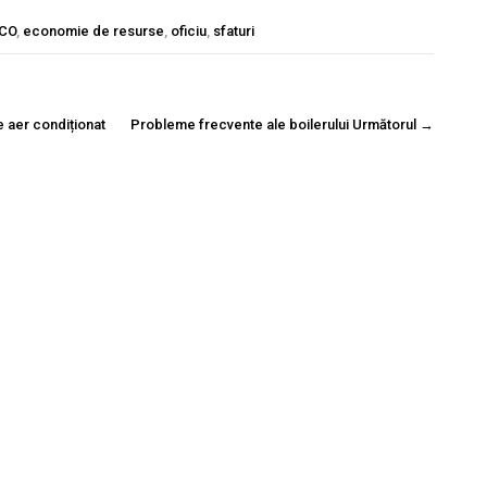
CO
,
economie de resurse
,
oficiu
,
sfaturi
de aer condiționat
Probleme frecvente ale boilerului
Următorul
→