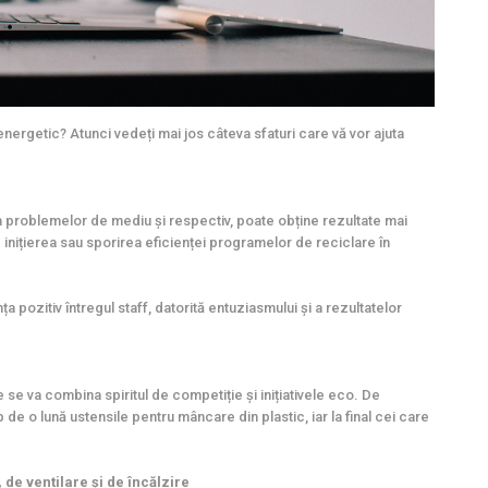
energetic? Atunci vedeți mai jos câteva sfaturi care vă vor ajuta
a problemelor de mediu și respectiv, poate obține rezultate mai
inițierea sau sporirea eficienței programelor de reciclare în
a pozitiv întregul staff, datorită entuziasmului și a rezultatelor
se va combina spiritul de competiție și inițiativele eco. De
 de o lună ustensile pentru mâncare din plastic, iar la final cei care
 de ventilare și de încălzire