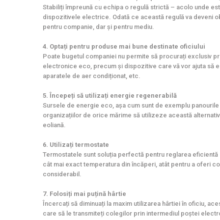
Stabiliți împreună cu echipa o regulă strictă – acolo unde est
dispozitivele electrice. Odată ce această regulă va deveni ob
pentru companie, dar și pentru mediu.
4. Optați pentru produse mai bune destinate oficiului
Poate bugetul companiei nu permite să procurați exclusiv produ
electronice eco, precum și dispozitive care vă vor ajuta să 
aparatele de aer condiționat, etc.
5. Începeți să utilizați energie regenerabilă
Sursele de energie eco, așa cum sunt de exemplu panourile s
organizațiilor de orice mărime să utilizeze această alternativă.
eoliană.
6. Utilizați termostate
Termostatele sunt soluția perfectă pentru reglarea eficientă a
cât mai exact temperatura din încăperi, atât pentru a oferi co
considerabil.
7. Folosiți mai puțină hârtie
Încercați să diminuați la maxim utilizarea hârtiei în oficiu, ace
care să le transmiteți colegilor prin intermediul poștei electr