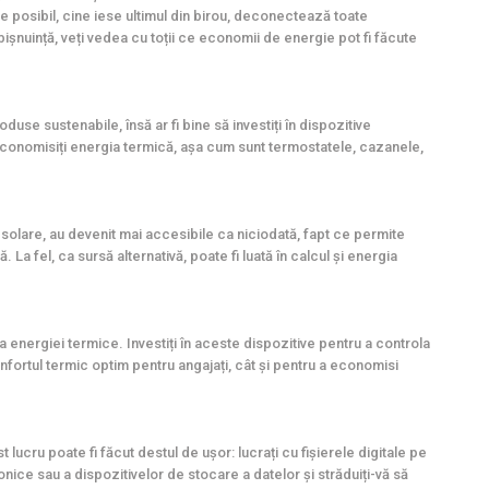
e posibil, cine iese ultimul din birou, deconectează toate
ișnuință, veți vedea cu toții ce economii de energie pot fi făcute
se sustenabile, însă ar fi bine să investiți în dispozitive
economisiți energia termică, așa cum sunt termostatele, cazanele,
olare, au devenit mai accesibile ca niciodată, fapt ce permite
 La fel, ca sursă alternativă, poate fi luată în calcul și energia
 energiei termice. Investiți în aceste dispozitive pentru a controla
nfortul termic optim pentru angajați, cât și pentru a economisi
st lucru poate fi făcut destul de ușor: lucrați cu fișierele digitale pe
onice sau a dispozitivelor de stocare a datelor și străduiți-vă să