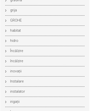
grădină
grija
GROHE
habitat
hidro
Încălzire
încălzire
inovații
Instalare
instalator
irigații