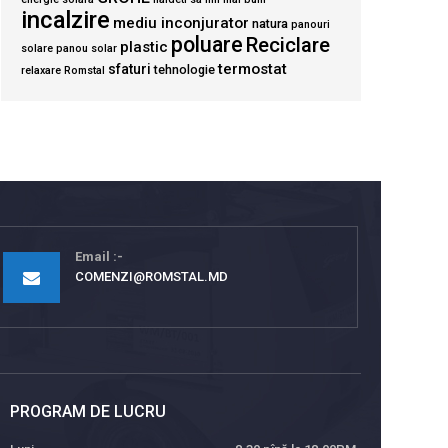
incalzire
mediu inconjurator
natura
panouri
poluare
Reciclare
plastic
solare
panou solar
termostat
sfaturi
tehnologie
relaxare
Romstal
Email
COMENZI@ROMSTAL.MD
PROGRAM DE LUCRU