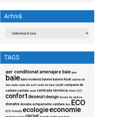
Arhivă
TAGS
aer conditionat
amenajare baie
apa
baie
baie modernă
baterie
baterie Kludi
cabina de
campanie de
dus
cada
cada din acril
cadă de baie
Caleffi
centrala termica
caritate
caritate
casă
clima
CO2
confort
deseuri
design
dioxid de carbon
ECO
donatie
donatie echipamente sanitare
dus
economie
ecologie
ECO-friendly
GROHE
energie solara
haideti sa fim mai buni