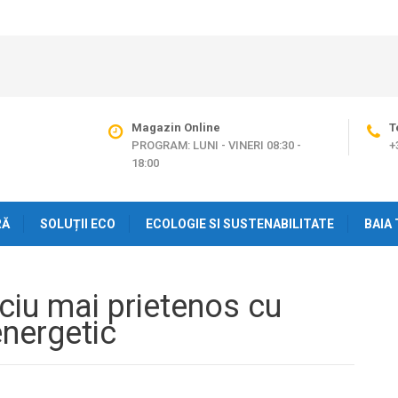
Magazin Online
T
PROGRAM: LUNI - VINERI 08:30 -
+
18:00
RĂ
SOLUȚII ECO
ECOLOGIE SI SUSTENABILITATE
BAIA 
iciu mai prietenos cu
energetic