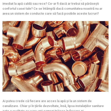
imediat la apă caldă sau rece? Ce-ar fi dacă ar trebui să părăsești
confortul casei tale? Ce se întâmplă dacă comunitatea noastră nu ar
avea un sistem de conducte care să facă posibile aceste lucruri?
Ai putea crede că fiecare are acces la apă și la un sistem de
canalizare. Chiar și în țările dezvoltate, însă, lipsa instalațiilor sanitare
este o realitate cu care unii oameni trăiesc în fiecare zi.