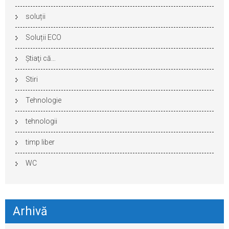
soluții
Soluții ECO
Ştiaţi că…
Stiri
Tehnologie
tehnologii
timp liber
WC
Arhivă