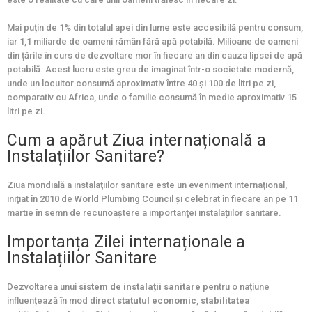
Mai puțin de 1% din totalul apei din lume este accesibilă pentru consum,
iar 1,1 miliarde de oameni rămân fără apă potabilă. Milioane de oameni
din țările în curs de dezvoltare mor în fiecare an din cauza lipsei de apă
potabilă. Acest lucru este greu de imaginat într-o societate modernă,
unde un locuitor consumă aproximativ între 40 și 100 de litri pe zi,
comparativ cu Africa, unde o familie consumă în medie aproximativ 15
litri pe zi.
Cum a apărut Ziua internațională a
Instalațiilor Sanitare?
Ziua mondială a instalaţiilor sanitare este un eveniment internaţional,
iniţiat în 2010 de World Plumbing Council şi celebrat în fiecare an pe 11
martie în semn de recunoaştere a importanţei instalațiilor sanitare.
Importanța Zilei internaționale a
Instalațiilor Sanitare
Dezvoltarea unui
sistem de instalații sanitare
pentru o națiune
influențează în mod direct
statutul economic
,
stabilitatea