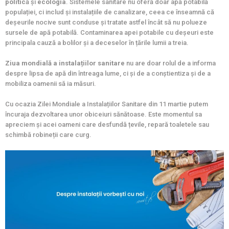
politic
ă și
ecologia
. Sistemele sanitare nu oferă doar apă potabilă
populației, ci includ și instalațiile de canalizare, ceea ce înseamnă că
deșeurile nocive sunt conduse și tratate astfel încât să nu polueze
sursele de apă potabilă. Contaminarea apei potabile cu deșeuri este
principala cauză a bolilor și a deceselor în țările lumii a treia.
Ziua mondială a instalațiilor sanitare
nu are doar rolul de a informa
despre lipsa de apă din întreaga lume, ci și de a conștientiza și de a
mobiliza oamenii să ia măsuri.
Cu ocazia Zilei Mondiale a Instalațiilor Sanitare din 11 martie putem
încuraja dezvoltarea unor obiceiuri sănătoase. Este momentul sa
apreciem și acei oameni care desfundă țevile, repară toaletele sau
schimbă robineții care curg.