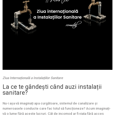
Ziua Internațională a Instalațiilor Sanitare
La ce te gândești când auzi instalații
sanitare?
Nu-i așa vă imaginați apa curgătoare, sistemul de canalizare și
numeroasele conducte care fac totul să funcționeze? Acum imaginați-
vă o lume fără aceste lucruri. Cât de incomod ar fi viața fără acces