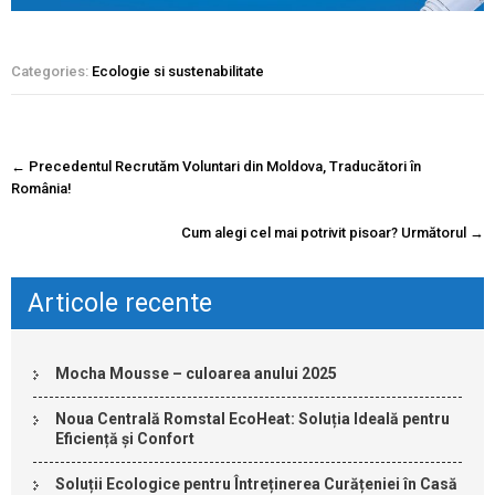
Categories:
Ecologie si sustenabilitate
Navigare
←
Precedentul
Recrutăm Voluntari din Moldova, Traducători în
postare
România!
Cum alegi cel mai potrivit pisoar?
Următorul
→
Articole recente
Mocha Mousse – culoarea anului 2025
Noua Centrală Romstal EcoHeat: Soluția Ideală pentru
Eficiență și Confort
Soluții Ecologice pentru Întreținerea Curățeniei în Casă