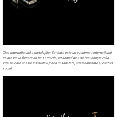
Ziua Internațională a Instalațiilor Sanitare este un eveniment internațional
ce are loc în fiecare an pe 11 martie, cu scopul de a se recunoaște rolul
vital pe care aceste instalații îl joacă în sănătate, sustenabilitate și confort
social.