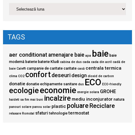
TAGS
baie
aer conditionat
amenajare baie
baie
apa
modernă
baterie
baterie Kludi
cabina de dus
cada
cada din acril
cadă de
centrala termica
campanie de caritate
caritate
baie
Caleffi
casă
confort
deseuri
design
clima
CO2
dioxid de carbon
ECO
donatie
donatie echipamente sanitare
dus
ECO-friendly
economie
ecologie
GROHE
energie solara
incalzire
mediu inconjurator
natura
haideti sa fim mai buni
poluare
Reciclare
plastic
panouri solare
panou solar
termostat
sfaturi
tehnologie
relaxare
Romstal