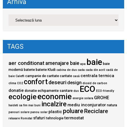
Arhivă
TAGS
baie
aer conditionat
amenajare baie
baie
apa
modernă
baterie
baterie Kludi
cabina de dus
cada
cada din acril
cadă de
centrala termica
campanie de caritate
caritate
baie
Caleffi
casă
confort
deseuri
design
clima
CO2
dioxid de carbon
ECO
donatie
donatie echipamente sanitare
dus
ECO-friendly
economie
ecologie
GROHE
energie solara
incalzire
mediu inconjurator
natura
haideti sa fim mai buni
poluare
Reciclare
plastic
panouri solare
panou solar
termostat
sfaturi
tehnologie
relaxare
Romstal