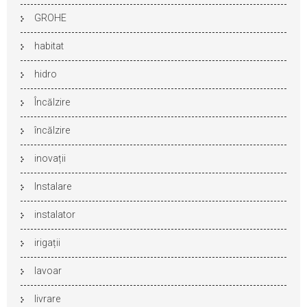
GROHE
habitat
hidro
Încălzire
încălzire
inovații
Instalare
instalator
irigații
lavoar
livrare