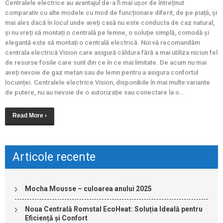
Centralele electrice au avantajul de-a fi mai ușor de întreținut
comparativ cu alte modele cu mod de funcționare diferit, de pe piață, și
mai ales dacă în locul unde aveți casă nu este conducta de caz natural,
și nu vreți să montați o centrală pe lemne, o soluție simplă, comodă și
elegantă este să montați o centrală electrică. Noi vă recomandăm
centrala electrică Vision care asigură căldura fără a mai utiliza niciun fel
de resurse fosile care sunt din ce în ce mai limitate. De acum nu mai
aveți nevoie de gaz metan sau de lemn pentru a asigura confortul
locuinței. Centralele electrice Vision, disponibile în mai multe variante
de putere, nu au nevoie de o autorizație sau conectare la o...
Read More ›
Articole recente
Mocha Mousse – culoarea anului 2025
Noua Centrală Romstal EcoHeat: Soluția Ideală pentru
Eficiență și Confort