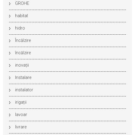
GROHE
habitat
hidro
Încălzire
încălzire
inovații
Instalare
instalator
irigații
lavoar
livrare