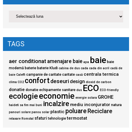
TAGS
baie
aer conditionat
amenajare baie
baie
apa
modernă
baterie
baterie Kludi
cabina de dus
cada
cada din acril
cadă de
centrala termica
campanie de caritate
caritate
baie
Caleffi
casă
confort
deseuri
design
clima
CO2
dioxid de carbon
ECO
donatie
donatie echipamente sanitare
dus
ECO-friendly
economie
ecologie
GROHE
energie solara
incalzire
mediu inconjurator
natura
haideti sa fim mai buni
poluare
Reciclare
plastic
panouri solare
panou solar
termostat
sfaturi
tehnologie
relaxare
Romstal