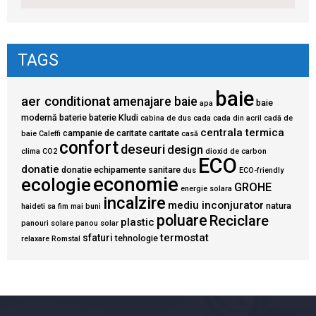
TAGS
baie
aer conditionat
amenajare baie
baie
apa
modernă
baterie
baterie Kludi
cabina de dus
cada
cada din acril
cadă de
centrala termica
campanie de caritate
caritate
baie
Caleffi
casă
confort
deseuri
design
clima
CO2
dioxid de carbon
ECO
donatie
donatie echipamente sanitare
dus
ECO-friendly
economie
ecologie
GROHE
energie solara
incalzire
mediu inconjurator
natura
haideti sa fim mai buni
poluare
Reciclare
plastic
panouri solare
panou solar
termostat
sfaturi
tehnologie
relaxare
Romstal