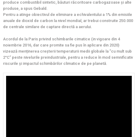
produce combustibil sintetic, băuturi răcoritoare carbogazoase și alte
produse, a spus Gebald.
Pentru a atinge obiectivul de eliminare a echivalentului a 1% din emisiile
anuale de dioxid de carbon la nivel mondial, ar trebui construite 250.000
de centrale similare de captare directă a aerului.
Acordul de la Paris privind schimbarile cimatice (in vigoare din 4
noiembrie 2016, dar care promite sa fie pus în aplicare din 2020)
vizează menținerea creșterii temperaturii medii globale la ”cu mult sub
2°C” peste nivelurile preindustriale, pentru a reduce în mod semnificativ
riscurile și impactul schimbărilor climatice de pe planetă.