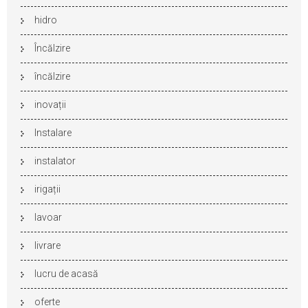
hidro
Încălzire
încălzire
inovații
Instalare
instalator
irigații
lavoar
livrare
lucru de acasă
oferte