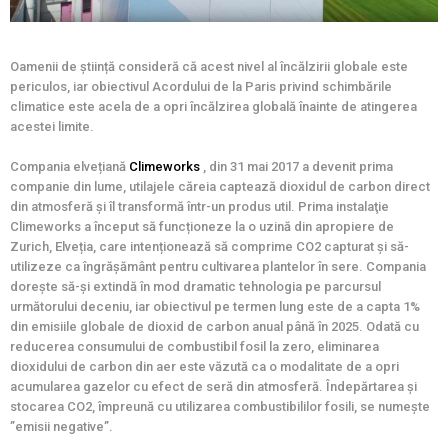
Oamenii de știință consideră că acest nivel al încălzirii globale este
periculos, iar obiectivul Acordului de la Paris privind schimbările
climatice este acela de a opri încălzirea globală înainte de atingerea
acestei limite.
Compania elvețiană
Climeworks
, din 31 mai 2017 a devenit prima
companie din lume, utilajele căreia captează dioxidul de carbon direct
din atmosferă și îl transformă într-un produs util. Prima instalaţie
Climeworks a început să funcționeze la o uzină din apropiere de
Zurich, Elveția, care intenționează să comprime CO2 capturat și să-
utilizeze ca îngrășământ pentru cultivarea plantelor în sere. Compania
dorește să-și extindă în mod dramatic tehnologia pe parcursul
următorului deceniu, iar obiectivul pe termen lung este de a capta 1%
din emisiile globale de dioxid de carbon anual până în 2025. Odată cu
reducerea consumului de combustibil fosil la zero, eliminarea
dioxidului de carbon din aer este văzută ca o modalitate de a opri
acumularea gazelor cu efect de seră din atmosferă. Îndepărtarea și
stocarea CO2, împreună cu utilizarea combustibililor fosili, se numește
”emisii negative”.