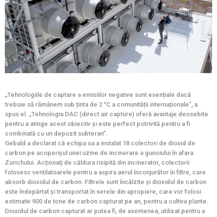
„Tehnologiile de captare a emisiilor negative sunt esențiale dacă
trebuie să rămânem sub ținta de 2 °C a comunității internaționale”, a
spus el. „Tehnologia DAC (direct air capture) oferă avantaje deosebite
pentru a atinge acest obiectiv și este perfect potrivită pentru a fi
combinată cu un depozit subteran”.
Gebald a declarat că echipa sa a instalat 18 colectori de dioxid de
carbon pe acoperișul unei uzine de incinerare a gunoiului în afara
Zurichului. Acționaţi de căldura risipită din incinerator, colectorii
folosesc ventilatoarele pentru a aspira aerul înconjurător în filtre, care
absorb dioxidul de carbon. Filtrele sunt încălzite și dioxidul de carbon
este îndepărtat și transportat în serele din apropiere, care vor folosi
estimativ 900 de tone de carbon capturat pe an, pentru a cultiva plante.
Dioxidul de carbon capturat ar putea fi, de asemenea, utilizat pentru a