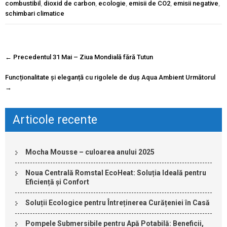
combustibil
,
dioxid de carbon
,
ecologie
,
emisii de CO2
,
emisii negative
,
schimbari climatice
Navigare
←
Precedentul
31 Mai – Ziua Mondială fără Tutun
postare
Funcționalitate și eleganță cu rigolele de duș Aqua Ambient
Următorul
→
Articole recente
Mocha Mousse – culoarea anului 2025
Noua Centrală Romstal EcoHeat: Soluția Ideală pentru
Eficiență și Confort
Soluții Ecologice pentru Întreținerea Curățeniei în Casă
Pompele Submersibile pentru Apă Potabilă: Beneficii,