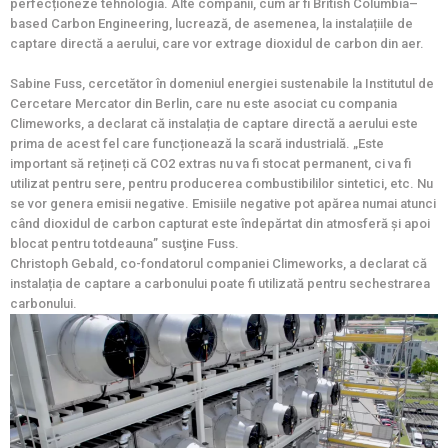
perfecționeze tehnologia. Alte companii, cum ar fi British Columbia–
based Carbon Engineering, lucrează, de asemenea, la instalațiile de
captare directă a aerului, care vor extrage dioxidul de carbon din aer.
Sabine Fuss, cercetător în domeniul energiei sustenabile la Institutul de
Cercetare Mercator din Berlin, care nu este asociat cu compania
Climeworks, a declarat că instalația de captare directă a aerului este
prima de acest fel care funcționează la scară industrială. „Este
important să rețineți că CO2 extras nu va fi stocat permanent, ci va fi
utilizat pentru sere, pentru producerea combustibililor sintetici, etc. Nu
se vor genera emisii negative. Emisiile negative pot apărea numai atunci
când dioxidul de carbon capturat este îndepărtat din atmosferă și apoi
blocat pentru totdeauna” susţine Fuss.
Christoph Gebald, co-fondatorul companiei Climeworks, a declarat că
instalația de captare a carbonului poate fi utilizată pentru sechestrarea
carbonului.