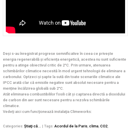
Deşi s-au înregistrat progrese semnificative în ceea ce privește
energia regenerabilă și eficiența energetică, acestea nu sunt suficiente
pentru a atinge obiectivul critic de 2°C. Prin urmare, atenuarea
schimbărilor climatice necesită în mod urgent tehnologii de eliminare a
carbonului. Optzeci și șapte la sută din toate scenariile climatice ale
IPCC arată clar că emisiile negative sunt absolut necesare pentru a
menține încălzirea globală sub 2°C.
Atât eliminarea combustibililor fosili cât și captarea directă a dioxidului
de carbon din aer sunt necesare pentru a rezolva schimbările
climatice.
Vedeţi aici cum funcţionează instalaţia Climeworks:
Categories:
Ştiaţi că...
| Tags:
Acordul de la Paris
,
clima
,
CO2
,