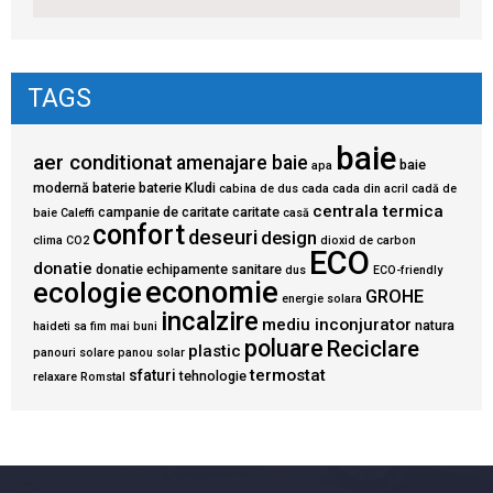
TAGS
baie
aer conditionat
amenajare baie
baie
apa
modernă
baterie
baterie Kludi
cabina de dus
cada
cada din acril
cadă de
centrala termica
campanie de caritate
caritate
baie
Caleffi
casă
confort
deseuri
design
clima
CO2
dioxid de carbon
ECO
donatie
donatie echipamente sanitare
dus
ECO-friendly
economie
ecologie
GROHE
energie solara
incalzire
mediu inconjurator
natura
haideti sa fim mai buni
poluare
Reciclare
plastic
panouri solare
panou solar
termostat
sfaturi
tehnologie
relaxare
Romstal