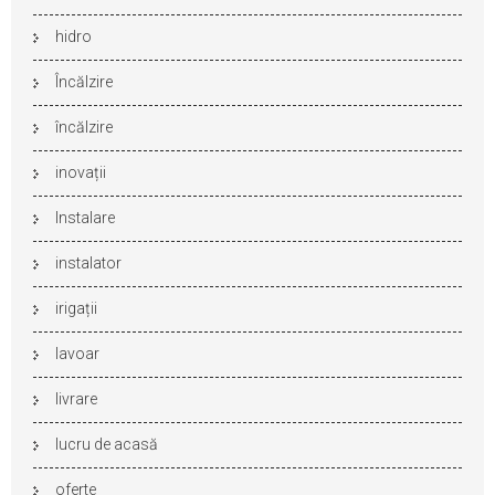
hidro
Încălzire
încălzire
inovații
Instalare
instalator
irigații
lavoar
livrare
lucru de acasă
oferte