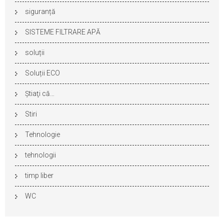
siguranță
SISTEME FILTRARE APĂ
soluții
Soluții ECO
Ştiaţi că…
Stiri
Tehnologie
tehnologii
timp liber
WC