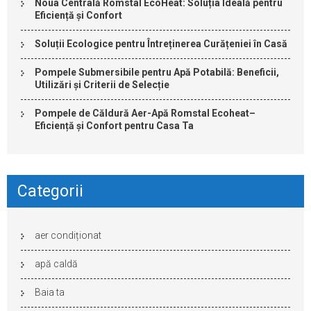
Noua Centrală Romstal EcoHeat: Soluția Ideală pentru
Eficiență și Confort
Soluții Ecologice pentru Întreținerea Curățeniei în Casă
Pompele Submersibile pentru Apă Potabilă: Beneficii,
Utilizări și Criterii de Selecție
Pompele de Căldură Aer-Apă Romstal Ecoheat–
Eficiență și Confort pentru Casa Ta
Categorii
aer condiționat
apă caldă
Baia ta