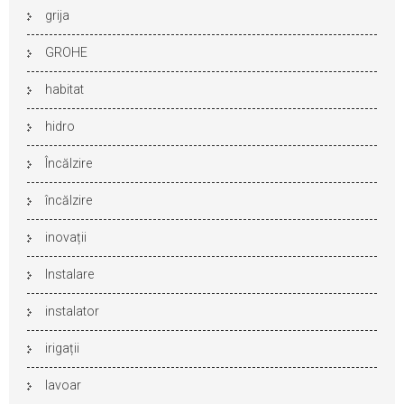
grija
GROHE
habitat
hidro
Încălzire
încălzire
inovații
Instalare
instalator
irigații
lavoar