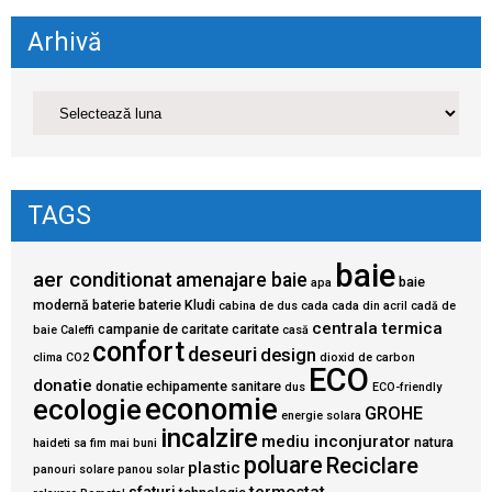
Arhivă
TAGS
baie
aer conditionat
amenajare baie
baie
apa
modernă
baterie
baterie Kludi
cabina de dus
cada
cada din acril
cadă de
centrala termica
campanie de caritate
caritate
baie
Caleffi
casă
confort
deseuri
design
clima
CO2
dioxid de carbon
ECO
donatie
donatie echipamente sanitare
dus
ECO-friendly
economie
ecologie
GROHE
energie solara
incalzire
mediu inconjurator
natura
haideti sa fim mai buni
poluare
Reciclare
plastic
panouri solare
panou solar