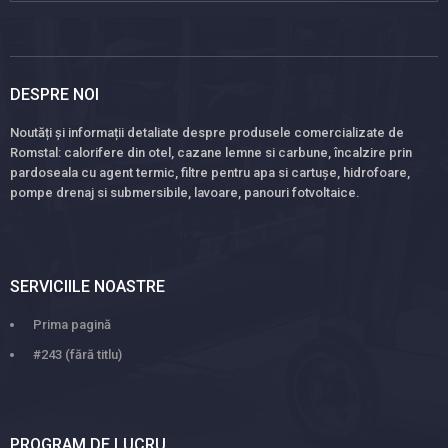
DESPRE NOI
Noutăți și informații detaliate despre produsele comercializate de
Romstal: calorifere din otel, cazane lemne si carbune, încalzire prin
pardoseala cu agent termic, filtre pentru apa si cartușe, hidrofoare,
pompe drenaj si submersibile, lavoare, panouri fotvoltaice.
SERVICIILE NOASTRE
Prima pagină
#243 (fără titlu)
PROGRAM DE LUCRU