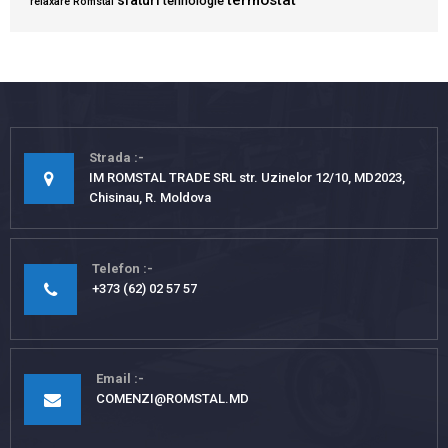
termostat
sfaturi
tehnologie
relaxare
Romstal
Strada
IM ROMSTAL TRADE SRL str. Uzinelor 12/10, MD2023,
Chisinau, R. Moldova
Telefon
+373 (62) 02 57 57
Email
COMENZI@ROMSTAL.MD