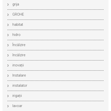
grija
GROHE
habitat
hidro
Încălzire
încălzire
inovații
Instalare
instalator
irigații
lavoar