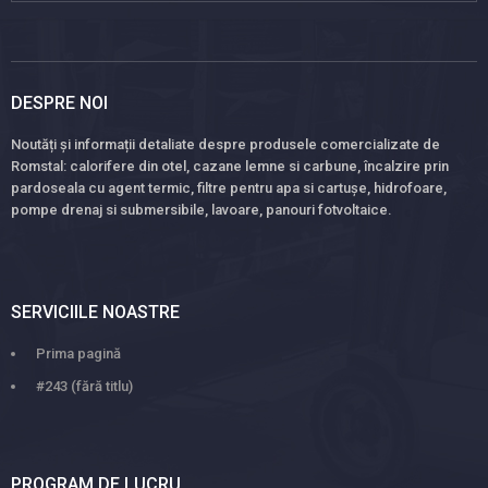
DESPRE NOI
Noutăți și informații detaliate despre produsele comercializate de
Romstal: calorifere din otel, cazane lemne si carbune, încalzire prin
pardoseala cu agent termic, filtre pentru apa si cartușe, hidrofoare,
pompe drenaj si submersibile, lavoare, panouri fotvoltaice.
SERVICIILE NOASTRE
Prima pagină
#243 (fără titlu)
PROGRAM DE LUCRU