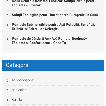
Noua Centrală Romstal EcoHeat: Soluția Ideală pentru
Eficiență și Confort
Soluții Ecologice pentru Întreținerea Curățeniei în Casă
Pompele Submersibile pentru Apă Potabilă: Beneficii,
Utilizări și Criterii de Selecție
Pompele de Căldură Aer-Apă Romstal Ecoheat–
Eficiență și Confort pentru Casa Ta
Categorii
aer condiționat
apă caldă
Baia ta