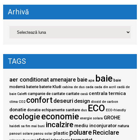
Arhivă
TAGS
baie
aer conditionat
amenajare baie
baie
apa
modernă
baterie
baterie Kludi
cabina de dus
cada
cada din acril
cadă de
centrala termica
campanie de caritate
caritate
baie
Caleffi
casă
confort
deseuri
design
clima
CO2
dioxid de carbon
ECO
donatie
donatie echipamente sanitare
dus
ECO-friendly
economie
ecologie
GROHE
energie solara
incalzire
mediu inconjurator
natura
haideti sa fim mai buni
poluare
Reciclare
plastic
panouri solare
panou solar