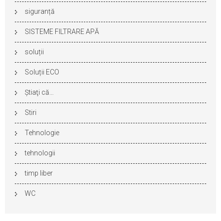
siguranță
SISTEME FILTRARE APĂ
soluții
Soluții ECO
Ştiaţi că…
Stiri
Tehnologie
tehnologii
timp liber
WC