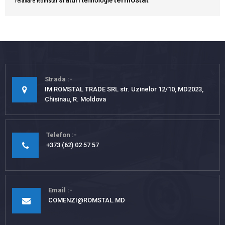
termostat
sfaturi
tehnologie
relaxare
Romstal
Strada
IM ROMSTAL TRADE SRL str. Uzinelor 12/10, MD2023,
Chisinau, R. Moldova
Telefon
+373 (62) 02 57 57
Email
COMENZI@ROMSTAL.MD