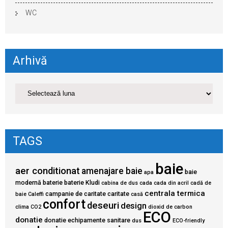
WC
Arhivă
TAGS
baie
aer conditionat
amenajare baie
baie
apa
modernă
baterie
baterie Kludi
cabina de dus
cada
cada din acril
cadă de
centrala termica
campanie de caritate
caritate
baie
Caleffi
casă
confort
deseuri
design
clima
CO2
dioxid de carbon
ECO
donatie
donatie echipamente sanitare
dus
ECO-friendly