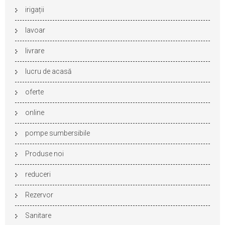
irigații
lavoar
livrare
lucru de acasă
oferte
online
pompe sumbersibile
Produse noi
reduceri
Rezervor
Sanitare