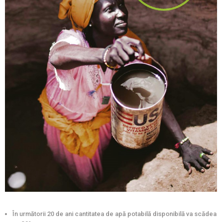
În următorii 20 de ani cantitatea de apă potabilă disponibilă va scădea