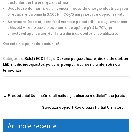
costurilor pentru energia electrică.
Uscatoare de mâini,
cu un consum redus de energie electrică și cu
o reducere cu până la 3.500 km CO
/5 ani și zeci de copaci salvați.
2
Aeratoare Bossini,
care fiind montate pe baterii – la duş, lavoar sau
chiuvetă – realizeaza o economie de apă de pînă la 70%, prin
amestecul apei cu aer, dar fără a diminua confortul de utilizare.
Oprește risipa, redu costurile!
Categories:
Soluții ECO
| Tags:
Cazane pe gazeficare
,
dioxid de carbon
,
LED
,
mediu inconjurator
,
poluare
,
pompe
,
resurse naturale
,
robineti
temporizati
Navigare
←
Precedentul
Schimbările climatice și poluarea mediului înconjurator
postare
Salvează copacii! Reciclează hârtia!
Următorul
→
Articole recente