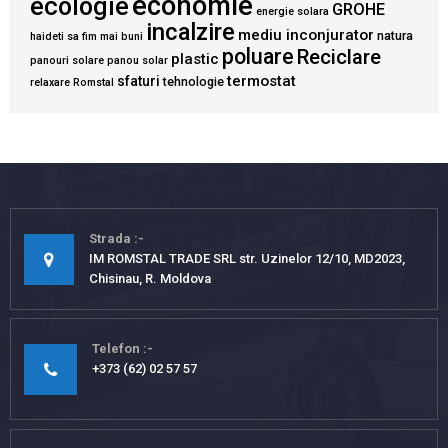
economie
ecologie
GROHE
energie solara
incalzire
mediu inconjurator
natura
haideti sa fim mai buni
poluare
Reciclare
plastic
panouri solare
panou solar
termostat
sfaturi
tehnologie
relaxare
Romstal
Strada
IM ROMSTAL TRADE SRL str. Uzinelor 12/10, MD2023,
Chisinau, R. Moldova
Telefon
+373 (62) 02 57 57