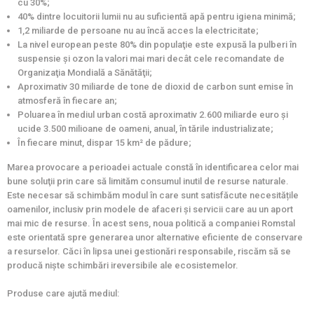
cu 30%;
40% dintre locuitorii lumii nu au suficientă apă pentru igiena minimă;
1,2 miliarde de persoane nu au încă acces la electricitate;
La nivel european peste 80% din populaţie este expusă la pulberi în
suspensie şi ozon la valori mai mari decât cele recomandate de
Organizaţia Mondială a Sănătăţii;
Aproximativ 30 miliarde de tone de dioxid de carbon sunt emise în
atmosferă în fiecare an;
Poluarea în mediul urban costă aproximativ 2.600 miliarde euro şi
ucide 3.500 milioane de oameni, anual, în tările industrializate;
În fiecare minut, dispar 15 km² de pădure;
Marea provocare a perioadei actuale constă în identificarea celor mai
bune soluţii prin care să limităm consumul inutil de resurse naturale.
Este necesar să schimbăm modul în care sunt satisfăcute necesitățile
oamenilor, inclusiv prin modele de afaceri și servicii care au un aport
mai mic de resurse. În acest sens, noua politică a companiei Romstal
este orientată spre generarea unor alternative eficiente de conservare
a resurselor. Căci în lipsa unei gestionări responsabile, riscăm să se
producă niște schimbări ireversibile ale ecosistemelor.
Produse care ajută mediul: