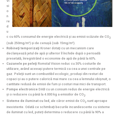
Vi
si
o
n
re
d
u
c cu 60% consumul de energie electrică şi au emisii scăzute de CO
2
(sub 250mg/m³) și de cenuşă (sub 15mg/m³).
Robineţi temporizaţi
Kroner dotaţi cu un mecanism care
declanşează jetul de apă şi ulterior îl închide după o perioadă
presetată, înregistrând o economie de apă de până la 60%.
Cazanele pe peleţi
Romstal Vision reduc cu 30% costurile de
utilizare, având aceeaşi putere termică ca cea a unei centrale pe
gaz. Peleţii sunt un combustibil ecologic, produşi din resturi de
copaci și au o putere calorică mai mare ca cea a lemnului obişnuit, o
cantitate redusă de emisii de fum și costuri mai mici de transport.
Pompe
electronice
DAB cu un consum redus de energie electrică
şi o reducere cu până la 4.000 kg a emisiilor de CO
.
2
Sisteme de iluminat cu led
, ale căror emisii de CO
sunt aproape
2
inexistente. Odată ce schimbați becurile incandescente cu sisteme
de iluminat cu led, puteți determina o reducere cu până la 90% a