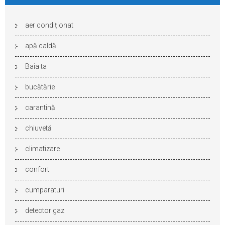
aer condiționat
apă caldă
Baia ta
bucătărie
carantină
chiuvetă
climatizare
confort
cumparaturi
detector gaz