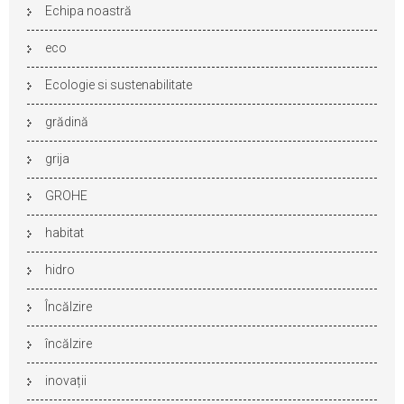
Echipa noastră
eco
Ecologie si sustenabilitate
grădină
grija
GROHE
habitat
hidro
Încălzire
încălzire
inovații