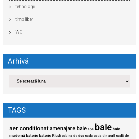
tehnologii
timp liber
WC
Arhivă
TAGS
baie
aer conditionat
amenajare baie
baie
apa
modernă
baterie
baterie Kludi
cabina de dus
cada
cada din acril
cadă de