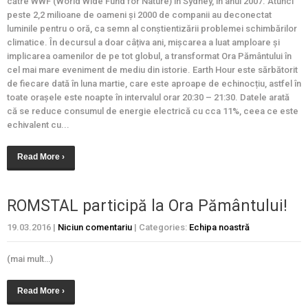
către WWF (World Wide Fund for Nature) în Sydney, în anul 2007. Atunci
peste 2,2 milioane de oameni și 2000 de companii au deconectat
luminile pentru o oră, ca semn al conștientizării problemei schimbărilor
climatice. În decursul a doar câțiva ani, mișcarea a luat amploare și
implicarea oamenilor de pe tot globul, a transformat Ora Pământului în
cel mai mare eveniment de mediu din istorie. Earth Hour este sărbătorit
de fiecare dată în luna martie, care este aproape de echinocțiu, astfel în
toate orașele este noapte în intervalul orar 20:30 – 21:30. Datele arată
că se reduce consumul de energie electrică cu cca 11%, ceea ce este
echivalent cu...
Read More ›
ROMSTAL participă la Ora Pământului!
19.03.2016
|
Niciun comentariu
| Categories:
Echipa noastră
(mai mult…)
Read More ›