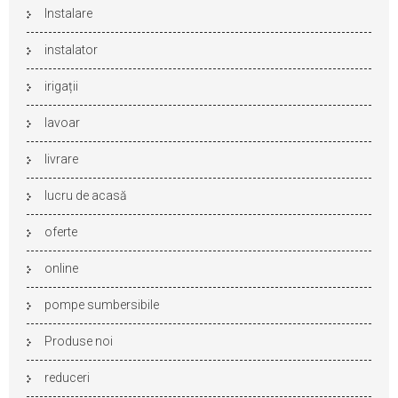
Instalare
instalator
irigații
lavoar
livrare
lucru de acasă
oferte
online
pompe sumbersibile
Produse noi
reduceri