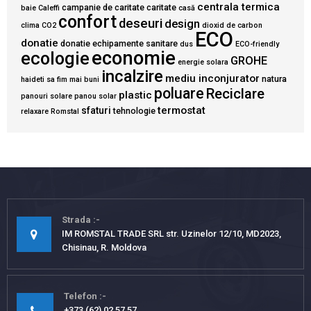
centrala termica
campanie de caritate
caritate
baie
Caleffi
casă
confort
deseuri
design
clima
CO2
dioxid de carbon
ECO
donatie
donatie echipamente sanitare
dus
ECO-friendly
economie
ecologie
GROHE
energie solara
incalzire
mediu inconjurator
natura
haideti sa fim mai buni
poluare
Reciclare
plastic
panouri solare
panou solar
termostat
sfaturi
tehnologie
relaxare
Romstal
Strada
IM ROMSTAL TRADE SRL str. Uzinelor 12/10, MD2023,
Chisinau, R. Moldova
Telefon
+373 (62) 02 57 57